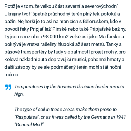
Potíž je v tom, že velkou část severní a severovýchodní
Ukrajiny tvoří špatně průchodný terén plný řek, potoků a
bažin. Nejhorší je to asi na hranicích s Běloruskem, kde v
povodí řeky Pripjať leží Pinské nebo také Pripjaťské bažiny.
Ty jsou s rozlohou 98 000 km2 velké asi jako Maďarsko a
pokrývá je vrstva rašeliny hluboká až šest metrů. Tanky a
pásové transportéry by tudy s opatrností projet mohly, pro
kolová nákladní auta dopravující munici, pohonné hmoty a
další zásoby by se ale podmáčený terén mohl stát noční
můrou.
Temperatures by the Russian-Ukrainian border remain
high.
The type of soil in these areas make them prone to
“Rasputitsa”, or as it was called by the Germans in 1941,
“General Mud”.