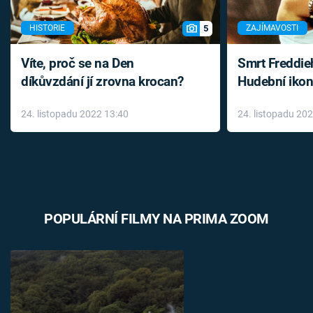
5
HISTORIE
ZAJÍMAVOSTI
Víte, proč se na Den
Smrt Freddie
díkůvzdání jí zrovna krocan?
Hudební ikon
až do konce 
24. listopadu 2022 13:40
24. listopadu 20
léky
POPULÁRNÍ FILMY NA PRIMA ZOOM