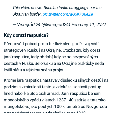
This video shows Russian tanks struggling near the
Ukrainian border.
pic.twitter.com/aG3KP3ueZe
— Visegrád 24 (@visegrad24)
February 11, 2022
Kdy dorazí rasputica?
Předpověď počasí proto bedlivě sledují lidé i vojenští
stratégové v Rusku i na Ukrajině. Otázka zní, kdy dorazí
jarní rasputica, tedy období, kdy se po nezpevněných
cestách v Rusku, Bělorusku a na Ukrajině prakticky nedá
kvůli blátu a tajícímu sněhu projet.
Kromě jara rasputica nastává v důsledku silných dešťů i na
podzim a v minulosti tento jev dokázal zastavit postup
hned několika útočících armád. Jarní rasputica během
mongolského vpádu v letech 1237–40 zadržela tatarsko-
mongolské vojsko pouhých 100 kilometrů od Novgorodu