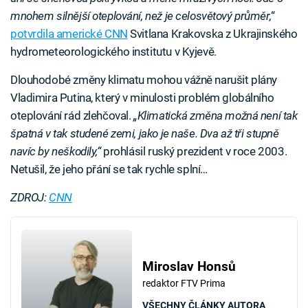
mnohem silnější oteplování, než je celosvětový průměr,
“
potvrdila americké CNN
Svitlana Krakovska z Ukrajinského
hydrometeorologického institutu v Kyjevě.
Dlouhodobé změny klimatu mohou vážně narušit plány
Vladimira Putina, který v minulosti problém globálního
oteplování rád zlehčoval.
„Klimatická změna možná není tak
špatná v tak studené zemi, jako je naše. Dva až tři stupně
navíc by neškodily,“
prohlásil ruský prezident v roce 2003.
Netušil, že jeho přání se tak rychle splní…
ZDROJ:
CNN
Miroslav Honsů
redaktor FTV Prima
VŠECHNY ČLÁNKY AUTORA