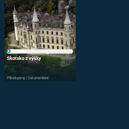
PŘEHRÁT
Skotsko z výšky
Přírodopisný / Dokumentární