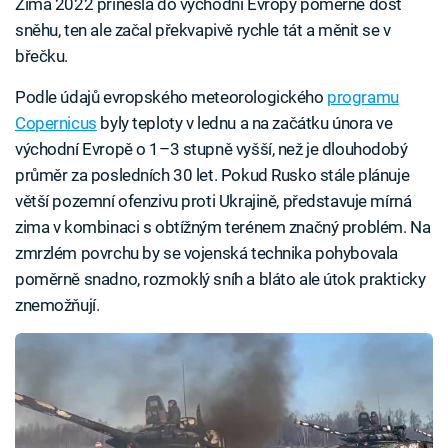
Zima 2022 přinesla do východní Evropy poměrně dost
sněhu, ten ale začal překvapivě rychle tát a měnit se v
břečku.
Podle údajů evropského meteorologického
programu
Copernicus
byly teploty v lednu a na začátku února ve
východní Evropě o 1–3 stupně vyšší, než je dlouhodobý
průměr za posledních 30 let. Pokud Rusko stále plánuje
větší pozemní ofenzivu proti Ukrajině, představuje mírná
zima v kombinaci s obtížným terénem značný problém. Na
zmrzlém povrchu by se vojenská technika pohybovala
poměrně snadno, rozmoklý sníh a bláto ale útok prakticky
znemožňují.