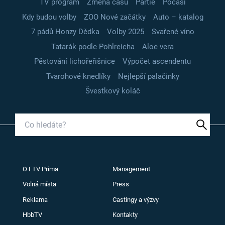
TV program
Změna času
Partie
Počasí
Kdy budou volby
ZOO Nové začátky
Auto – katalog
7 pádů Honzy Dědka
Volby 2025
Svařené víno
Tatarák podle Pohlreicha
Aloe vera
Pěstování lichořeřišnice
Výpočet ascendentu
Tvarohové knedlíky
Nejlepší palačinky
Švestkový koláč
O FTV Prima
Management
Volná místa
Press
Reklama
Castingy a výzvy
HbbTV
Kontakty