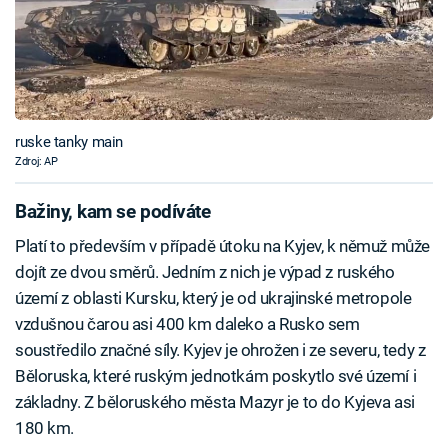
ruske tanky main
Zdroj: AP
Bažiny, kam se podíváte
Platí to především v případě útoku na Kyjev, k němuž může
dojít ze dvou směrů. Jedním z nich je výpad z ruského
území z oblasti Kursku, který je od ukrajinské metropole
vzdušnou čarou asi 400 km daleko a Rusko sem
soustředilo značné síly. Kyjev je ohrožen i ze severu, tedy z
Běloruska, které ruským jednotkám poskytlo své území i
základny. Z běloruského města Mazyr je to do Kyjeva asi
180 km.