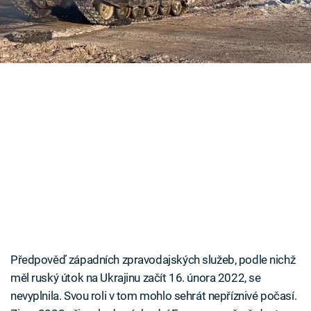
ruské invaze, to platí dvojnásob.
Časopis
Sledujte prima+
Přihlášení
Sledujte nás
Předpověď západních zpravodajských služeb, podle nichž
měl ruský útok na Ukrajinu začít 16. února 2022, se
nevyplnila. Svou roli v tom mohlo sehrát nepříznivé počasí.