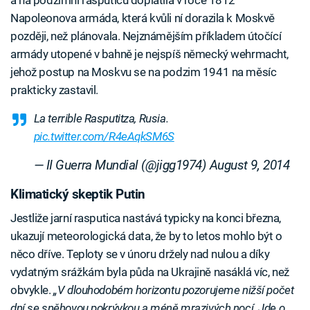
a na podzimní rasputicu doplatila v roce 1812
Napoleonova armáda, která kvůli ní dorazila k Moskvě
později, než plánovala. Nejznámějším příkladem útočící
armády utopené v bahně je nejspíš německý wehrmacht,
jehož postup na Moskvu se na podzim 1941 na měsíc
prakticky zastavil.
La terrible Rasputitza, Rusia.
pic.twitter.com/R4eAqkSM6S
— II Guerra Mundial (@jigg1974)
August 9, 2014
Klimatický skeptik Putin
Jestliže jarní rasputica nastává typicky na konci března,
ukazují meteorologická data, že by to letos mohlo být o
něco dříve. Teploty se v únoru držely nad nulou a díky
vydatným srážkám byla půda na Ukrajině nasáklá víc, než
obvykle.
„V dlouhodobém horizontu pozorujeme nižší počet
dní se sněhovou pokrývkou a méně mrazivých nocí. Jde o