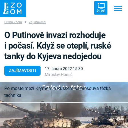
ŽIVĚ
Prima Zoom
■
Zajímavosti
Trendy:
ZRÁDCI
UFO
DRUHÁ SVĚTOVÁ VÁLKA
O Putinově invazi rozhoduje
ZÁHADY
VETŘELCI DÁVNOVĚKU
i počasí. Když se oteplí, ruské
tanky do Kyjeva nedojedou
17. února 2022 15:30
ZAJÍMAVOSTI
Miroslav Honsů
Témata
Failed to fetch
Po mostě mezi Krymem a Ruskem se přesouvá těžká
Témata
technika
Pořady
Počasí ovlivňuje válečné operace dokonce i ve
TV Program
21. století. V případě Ukrajiny, která se obává