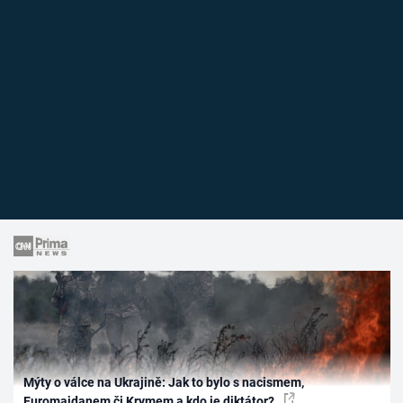
Mýty o válce na Ukrajině: Jak to bylo s nacismem,
Euromajdanem či Krymem a kdo je diktátor?