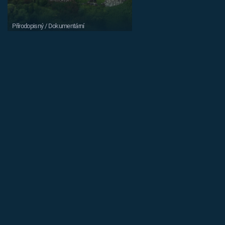
Přírodopisný / Dokumentární