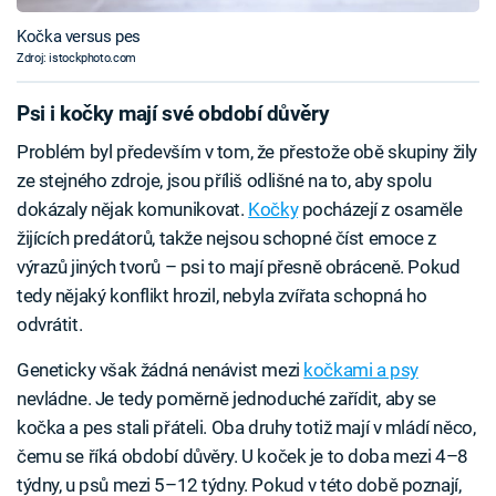
Kočka versus pes
Zdroj: istockphoto.com
Psi i kočky mají své období důvěry
Problém byl především v tom, že přestože obě skupiny žily
ze stejného zdroje, jsou příliš odlišné na to, aby spolu
dokázaly nějak komunikovat.
Kočky
pocházejí z osaměle
žijících predátorů, takže nejsou schopné číst emoce z
výrazů jiných tvorů – psi to mají přesně obráceně. Pokud
tedy nějaký konflikt hrozil, nebyla zvířata schopná ho
odvrátit.
Geneticky však žádná nenávist mezi
kočkami a psy
nevládne. Je tedy poměrně jednoduché zařídit, aby se
kočka a pes stali přáteli. Oba druhy totiž mají v mládí něco,
čemu se říká období důvěry. U koček je to doba mezi 4–8
týdny, u psů mezi 5–12 týdny. Pokud v této době poznají,