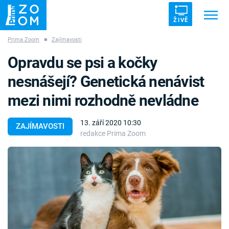
ŽIVĚ
Prima Zoom
■
Zajímavosti
Trendy:
ZRÁDCI
UFO
DRUHÁ SVĚTOVÁ VÁLKA
Opravdu se psi a kočky
ZÁHADY
VETŘELCI DÁVNOVĚKU
nesnášejí? Genetická nenávist
mezi nimi rozhodně nevládne
13. září 2020 10:30
ZAJÍMAVOSTI
redakce Prima Zoom
Témata
Témata
Pořady
TV Program