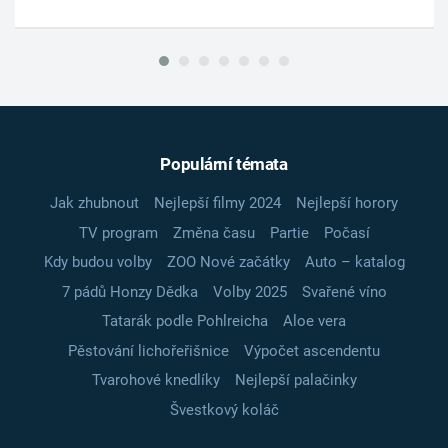
Populární témata
Jak zhubnout
Nejlepší filmy 2024
Nejlepší horory
TV program
Změna času
Partie
Počasí
Kdy budou volby
ZOO Nové začátky
Auto – katalog
7 pádů Honzy Dědka
Volby 2025
Svařené víno
Tatarák podle Pohlreicha
Aloe vera
Pěstování lichořeřišnice
Výpočet ascendentu
Tvarohové knedlíky
Nejlepší palačinky
Švestkový koláč