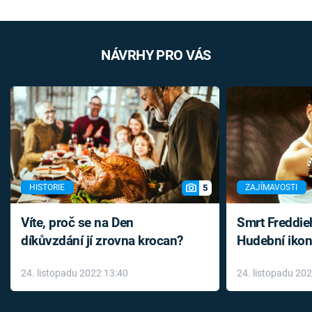
NÁVRHY PRO VÁS
5
HISTORIE
ZAJÍMAVOSTI
Víte, proč se na Den
Smrt Freddie
díkůvzdání jí zrovna krocan?
Hudební ikon
až do konce 
24. listopadu 2022 13:40
24. listopadu 20
léky