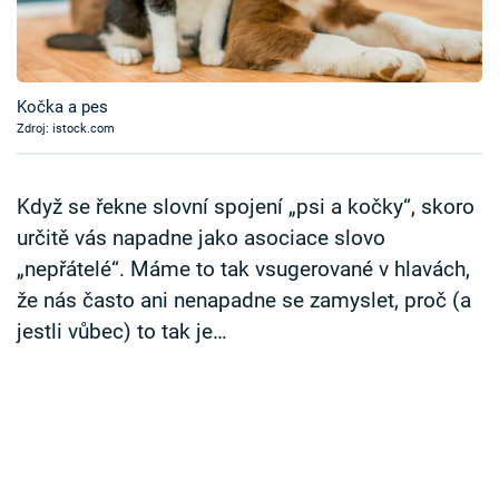
Časopis
Sledujte prima+
Kočka a pes
Zdroj: istock.com
Přihlášení
Když se řekne slovní spojení „psi a kočky“, skoro
Sledujte nás
určitě vás napadne jako asociace slovo
„nepřátelé“. Máme to tak vsugerované v hlavách,
že nás často ani nenapadne se zamyslet, proč (a
jestli vůbec) to tak je…