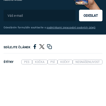
ODESLAT
Odesláním formuláře souhlasíte s
podmínkami zpracování osobních údajů
SDÍLEJTE ČLÁNEK
ŠTÍTKY
PES
KOČKA
PSÍ
KOČKY
NESNÁŠENLIVOST