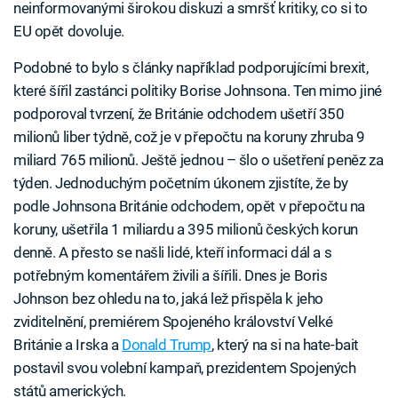
neinformovanými širokou diskuzi a smršť kritiky, co si to
EU opět dovoluje.
Podobné to bylo s články například podporujícími brexit,
které šířil zastánci politiky Borise Johnsona. Ten mimo jiné
podporoval tvrzení, že Británie odchodem ušetří 350
milionů liber týdně, což je v přepočtu na koruny zhruba 9
miliard 765 milionů. Ještě jednou – šlo o ušetření peněz za
týden. Jednoduchým početním úkonem zjistíte, že by
podle Johnsona Británie odchodem, opět v přepočtu na
koruny, ušetřila 1 miliardu a 395 milionů českých korun
denně. A přesto se našli lidé, kteří informaci dál a s
potřebným komentářem živili a šířili. Dnes je Boris
Johnson bez ohledu na to, jaká lež přispěla k jeho
zviditelnění, premiérem Spojeného království Velké
Británie a Irska a
Donald Trump
, který na si na hate-bait
postavil svou volební kampaň, prezidentem Spojených
států amerických.