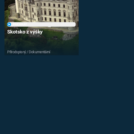
PŘEHRÁT
Skotsko z výšky
Přírodopisný / Dokumentární