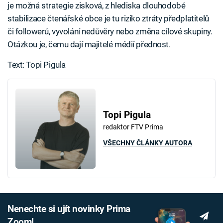
je možná strategie zisková, z hlediska dlouhodobé
stabilizace čtenářské obce je tu riziko ztráty předplatitelů
či followerů, vyvolání nedůvěry nebo změna cílové skupiny.
Otázkou je, čemu dají majitelé médií přednost.
Text: Topi Pigula
Topi Pigula
redaktor FTV Prima
VŠECHNY ČLÁNKY AUTORA
Nenechte si ujít novinky Prima
Zoom!