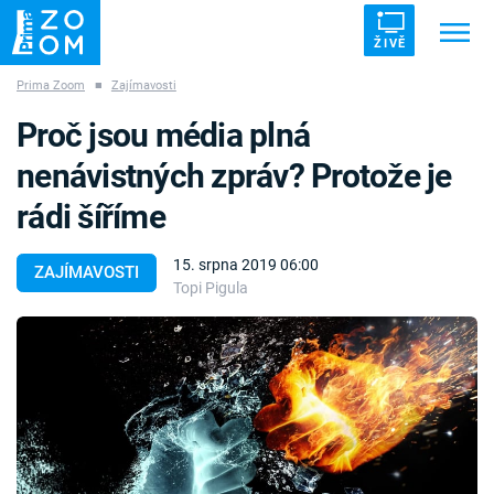
ŽIVĚ
Prima Zoom
■
Zajímavosti
Trendy:
ZRÁDCI
UFO
DRUHÁ SVĚTOVÁ VÁLKA
Proč jsou média plná
ZÁHADY
VETŘELCI DÁVNOVĚKU
nenávistných zpráv? Protože je
rádi šíříme
15. srpna 2019 06:00
ZAJÍMAVOSTI
Topi Pigula
Témata
Témata
Pořady
TV Program