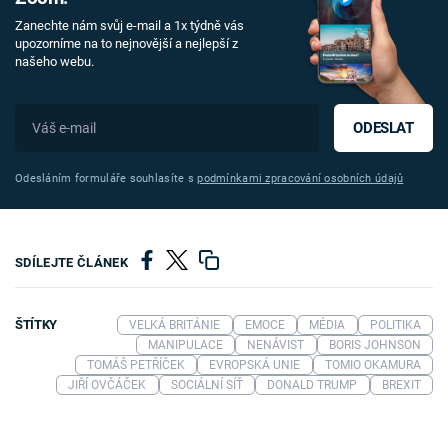
Zanechte nám svůj e-mail a 1x týdně vás
upozorníme na to nejnovější a nejlepší z
našeho webu.
ODESLAT
Odesláním formuláře souhlasíte s
podmínkami zpracování osobních údajů
SDÍLEJTE ČLÁNEK
ŠTÍTKY
VELKÁ BRITÁNIE
EMOCE
MÉDIA
POLITIKA
MANIPULACE
NENÁVIST
BORIS JOHNSON
TOMÁŠ PETŘÍČEK
EVROPSKÁ UNIE
TOMIO OKAMURA
JIŘÍ OVČÁČEK
SOCIÁLNÍ SÍŤ
DONALD TRUMP
BREXIT