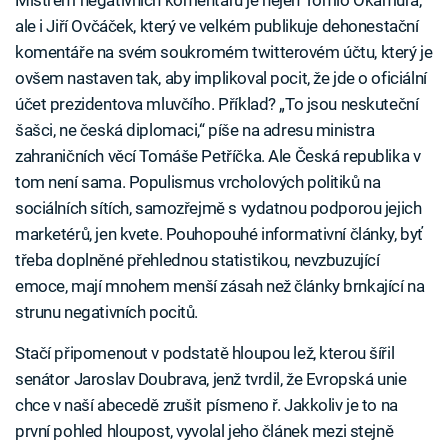
ale i Jiří Ovčáček, který ve velkém publikuje dehonestační
komentáře na svém soukromém twitterovém účtu, který je
ovšem nastaven tak, aby implikoval pocit, že jde o oficiální
účet prezidentova mluvčího. Příklad? „To jsou neskuteční
šašci, ne česká diplomaci,“ píše na adresu ministra
zahraničních věcí Tomáše Petříčka. Ale Česká republika v
tom není sama. Populismus vrcholových politiků na
sociálních sítích, samozřejmě s vydatnou podporou jejich
marketérů, jen kvete. Pouhopouhé informativní články, byť
třeba doplněné přehlednou statistikou, nevzbuzující
emoce, mají mnohem menší zásah než články brnkající na
strunu negativních pocitů.
Stačí připomenout v podstatě hloupou lež, kterou šířil
senátor Jaroslav Doubrava, jenž tvrdil, že Evropská unie
chce v naší abecedě zrušit písmeno ř. Jakkoliv je to na
první pohled hloupost, vyvolal jeho článek mezi stejně