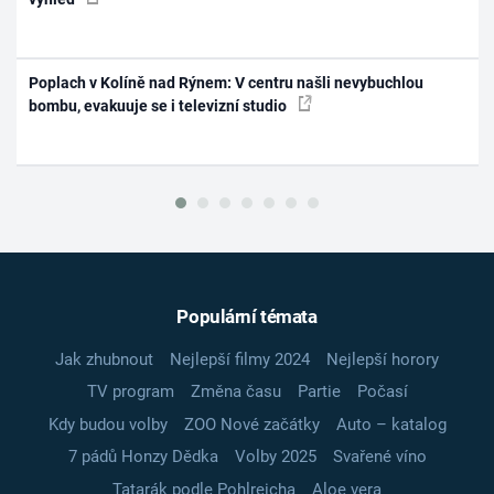
Poplach v Kolíně nad Rýnem: V centru našli nevybuchlou
bombu, evakuuje se i televizní studio
Populární témata
Jak zhubnout
Nejlepší filmy 2024
Nejlepší horory
TV program
Změna času
Partie
Počasí
Kdy budou volby
ZOO Nové začátky
Auto – katalog
7 pádů Honzy Dědka
Volby 2025
Svařené víno
Tatarák podle Pohlreicha
Aloe vera