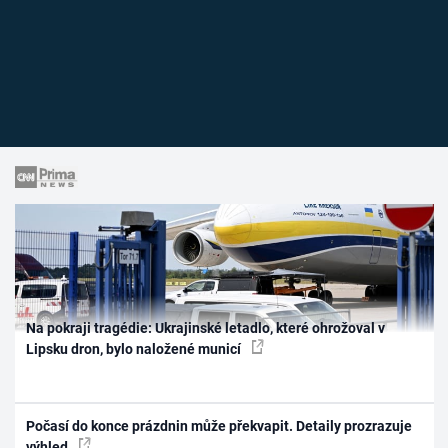
Na pokraji tragédie: Ukrajinské letadlo, které ohrožoval v
Lipsku dron, bylo naložené municí
Počasí do konce prázdnin může překvapit. Detaily prozrazuje
výhled