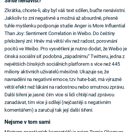
Šíříte nenávist?
Zkrátka, chcete-li, aby byl váš text sdílen, buďte nenávistní.
Jakkoliv to zní negativně a možná až absurdně, přesně
tuhle myšlenku podporuje studie Anger is More Influential
Than Joy: Sentiment Correlation in Weibo. Do češtiny
přeložený zní: Hněv má větší vliv než radost, porovnání
pocitů ve Weibo. Pro vysvětlení je nutno dodat, že Weibo je
čínská sociální síť podobná „západnímu“ Twitteru, jedna z
největších čínských sociálních platforem s více než 445
miliony aktivních uživatelů měsíčně. Ukazuje se, že
navnadění na negativní emoce, tzv. hate-bait, má výrazně
větší efekt než lákání na radostnou nebo smutnou zprávu.
Další šíření je jasné: čím více si lidi chtějí nad zprávou
zanadávat, tím více ji sdílejí (nejčastěji s negativním
komentářem) a zaručují tak její další šíření.
Nejsme v tom sami
Mistrem negativních komentářů je nejen Tomio Okamura,