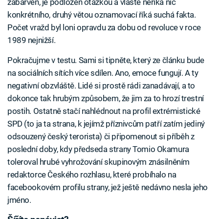
zabarven, je podložen otázkou a vlastě neříká nic
konkrétního, druhý větou oznamovací říká suchá fakta.
Počet vražd byl loni opravdu za dobu od revoluce v roce
1989 nejnižší.
Pokračujme v testu. Sami si tipněte, který ze článku bude
na sociálních sítích více sdílen. Ano, emoce fungují. A ty
negativní obzvláště. Lidé si prostě rádi zanadávají, a to
dokonce tak hrubým způsobem, že jim za to hrozí trestní
postih. Ostatně stačí nahlédnout na profil extrémistické
SPD (to ja ta strana, k jejímž příznivcům patří zatím jediný
odsouzený český terorista) či připomenout si příběh z
poslední doby, kdy předseda strany Tomio Okamura
toleroval hrubé vyhrožování skupinovým znásilněním
redaktorce Českého rozhlasu, které probíhalo na
facebookovém profilu strany, jež ještě nedávno nesla jeho
jméno.