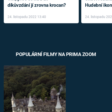
díkůvzdání jí zrovna krocan?
Hudební ikon
až do konce 
24. listopadu 2022 13:40
24. listopadu 20
léky
POPULÁRNÍ FILMY NA PRIMA ZOOM