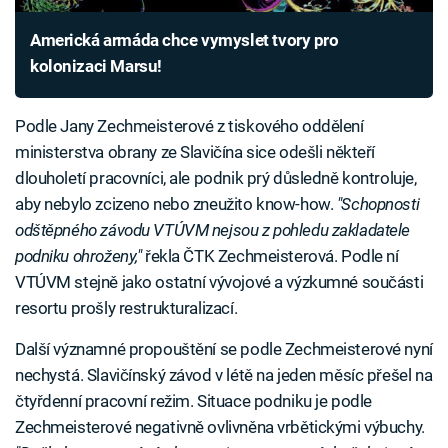
Americká armáda chce vymyslet tvory pro
kolonizaci Marsu!
Podle Jany Zechmeisterové z tiskového oddělení
ministerstva obrany ze Slavičína sice odešli někteří
dlouholetí pracovníci, ale podnik prý důsledně kontroluje,
aby nebylo zcizeno nebo zneužito know-how.
"Schopnosti
odštěpného závodu VTÚVM nejsou z pohledu zakladatele
podniku ohroženy,"
řekla ČTK Zechmeisterová. Podle ní
VTÚVM stejně jako ostatní vývojové a výzkumné součásti
resortu prošly restrukturalizací.
Další významné propouštění se podle Zechmeisterové nyní
nechystá. Slavičínský závod v létě na jeden měsíc přešel na
čtyřdenní pracovní režim. Situace podniku je podle
Zechmeisterové negativně ovlivněna vrbětickými výbuchy.