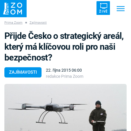
ŽIVĚ
Prima Zoom
■
Zajímavosti
Trendy:
ZRÁDCI
UFO
DRUHÁ SVĚTOVÁ VÁLKA
Přijde Česko o strategický areál,
ZÁHADY
VETŘELCI DÁVNOVĚKU
který má klíčovou roli pro naši
bezpečnost?
22. října 2015 06:00
ZAJÍMAVOSTI
redakce Prima Zoom
Témata
Témata
Pořady
TV Program