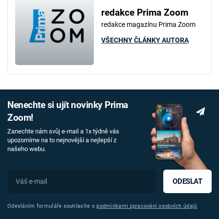
redakce Prima Zoom
redakce magazínu Prima Zoom
VŠECHNY ČLÁNKY AUTORA
Nenechte si ujít novinky Prima
Zoom!
Zanechte nám svůj e-mail a 1x týdně vás
upozorníme na to nejnovější a nejlepší z
našeho webu.
ODESLAT
Odesláním formuláře souhlasíte s
podmínkami zpracování osobních údajů