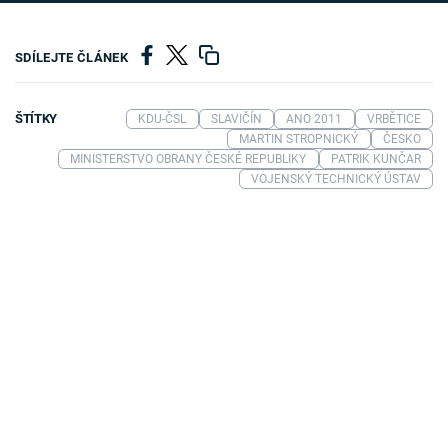
SDÍLEJTE ČLÁNEK
ŠTÍTKY
KDU-ČSL
SLAVIČÍN
ANO 2011
VRBĚTICE
MARTIN STROPNICKÝ
ČESKO
MINISTERSTVO OBRANY ČESKÉ REPUBLIKY
PATRIK KUNČAR
VOJENSKÝ TECHNICKÝ ÚSTAV