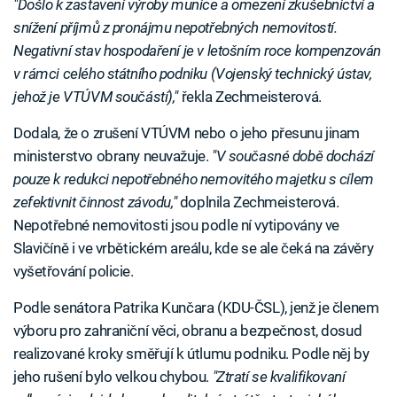
"Došlo k zastavení výroby munice a omezení zkušebnictví a
snížení příjmů z pronájmu nepotřebných nemovitostí.
Negativní stav hospodaření je v letošním roce kompenzován
v rámci celého státního podniku (Vojenský technický ústav,
jehož je VTÚVM součástí),"
řekla Zechmeisterová.
Dodala, že o zrušení VTÚVM nebo o jeho přesunu jinam
ministerstvo obrany neuvažuje.
"V současné době dochází
pouze k redukci nepotřebného nemovitého majetku s cílem
zefektivnit činnost závodu,"
doplnila Zechmeisterová.
Nepotřebné nemovitosti jsou podle ní vytipovány ve
Slavičíně i ve vrbětickém areálu, kde se ale čeká na závěry
vyšetřování policie.
Podle senátora Patrika Kunčara (KDU-ČSL), jenž je členem
výboru pro zahraniční věci, obranu a bezpečnost, dosud
realizované kroky směřují k útlumu podniku. Podle něj by
jeho rušení bylo velkou chybou.
"Ztratí se kvalifikovaní