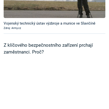
Časopis
Sledujte prima+
Vojenský technický ústav výzbroje a munice ve Slavičíně
Zdroj: Army.cz
Přihlášení
Z klíčového bezpečnostního zařízení prchají
Sledujte nás
zaměstnanci. Proč?