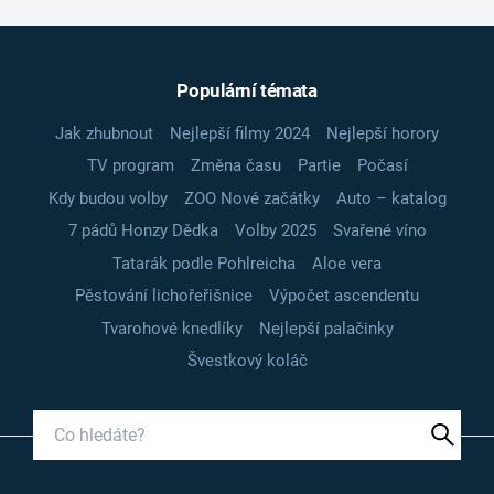
Populární témata
Jak zhubnout
Nejlepší filmy 2024
Nejlepší horory
TV program
Změna času
Partie
Počasí
Kdy budou volby
ZOO Nové začátky
Auto – katalog
7 pádů Honzy Dědka
Volby 2025
Svařené víno
Tatarák podle Pohlreicha
Aloe vera
Pěstování lichořeřišnice
Výpočet ascendentu
Tvarohové knedlíky
Nejlepší palačinky
Švestkový koláč