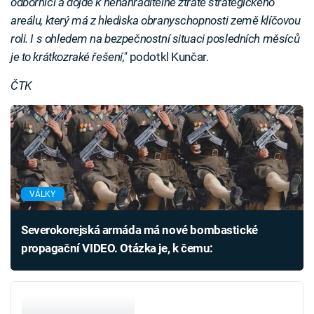
odborníci a dojde k nenahraditelné ztrátě strategického
areálu, který má z hlediska obranyschopnosti země klíčovou
roli. I s ohledem na bezpečnostní situaci posledních měsíců
je to krátkozraké řešení,"
podotkl Kunčar.
ČTK
VÁLKY
Severokorejská armáda má nové bombastické
propagační VIDEO. Otázka je, k čemu: