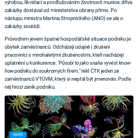
výrobou, likvidací a prodlužováním životnosti munice, dříve
zakázky dostával od ministerstva obrany přímo. Po
nástupu ministra Martina Stropnického (ANO) se ale o
zakázky soutěží.
Průvodním jevem špatné hospodářské situace podniku je
úbytek zaměstnanců. Odcházejí údajně i zkušení
pracovníci s mnohaletými zkušenostmi, kteří nacházejí
uplatnění u konkurence.
"Působí to jako snaha vyvést know-
how podniku do soukromých firem,"
řekl ČTK jeden ze
zaměstnanců VTÚVM, který si nepřál být jmenován. Podle
něj hrozí zánik podniku.
MARS