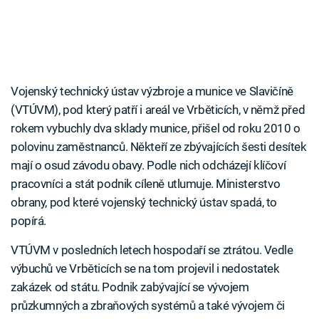
Vojenský technický ústav výzbroje a munice ve Slavičíně
(VTÚVM), pod který patří i areál ve Vrběticích, v němž před
rokem vybuchly dva sklady munice, přišel od roku 2010 o
polovinu zaměstnanců. Někteří ze zbývajících šesti desítek
mají o osud závodu obavy. Podle nich odcházejí klíčoví
pracovníci a stát podnik cíleně utlumuje. Ministerstvo
obrany, pod které vojenský technický ústav spadá, to
popírá.
VTÚVM v posledních letech hospodaří se ztrátou. Vedle
výbuchů ve Vrběticích se na tom projevil i nedostatek
zakázek od státu. Podnik zabývající se vývojem
průzkumných a zbraňových systémů a také vývojem či