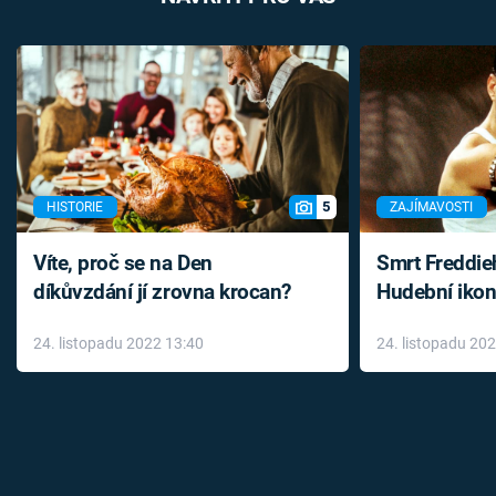
5
HISTORIE
ZAJÍMAVOSTI
Víte, proč se na Den
Smrt Freddie
díkůvzdání jí zrovna krocan?
Hudební ikon
až do konce 
24. listopadu 2022 13:40
24. listopadu 20
léky