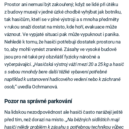
Prostor ani nemusí být zakouřený; když se lidé při útěku
z budovy musejí v jedné úzké chodbě vyhýbat jak botníku,
tak hasičům, kteří se v plné výstroji a s mnoha předměty
v rukou snaží dostat na místo, kde hoří, evakuace může
váznout. Ve vypjaté situaci pak může vypuknout i panika.
Nehledě k tomu, že hasiči potřebují dostatek prostoru na
to, aby mohli vynést zraněné. Zásahy ve vysoké budově
jsou pro ně také prý obzvlášť fyzicky náročné a
vyčerpávající. „
Hasičská výstroj váží mezi 20 a 25 kg a hasič
s sebou mnohdy bere další těžké vybavení potřebné
například k ustanovení hadicového vedení nebo k záchraně
osob,
“ uvedla Ochmanová.
Pozor na správné parkování
Na lidskou nezodpovědnost ale hasiči často narážejí ještě
před tím, než dorazí na místo.
„Na běžných sídlištích mají
hasiči někdy problém k zásahu s potřebnou technikou vůbec