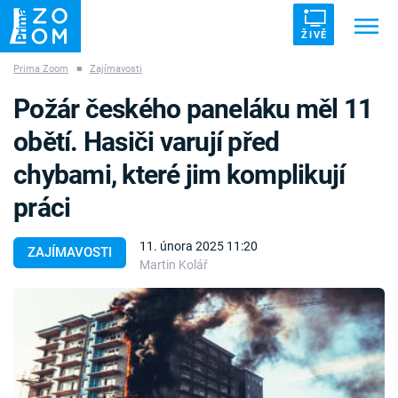
ŽIVĚ
Prima Zoom
■
Zajímavosti
Trendy:
ZRÁDCI
UFO
DRUHÁ SVĚTOVÁ VÁLKA
Požár českého paneláku měl 11
ZÁHADY
VETŘELCI DÁVNOVĚKU
obětí. Hasiči varují před
chybami, které jim komplikují
práci
Témata
11. února 2025 11:20
ZAJÍMAVOSTI
Martin Kolář
Témata
Pořady
TV Program