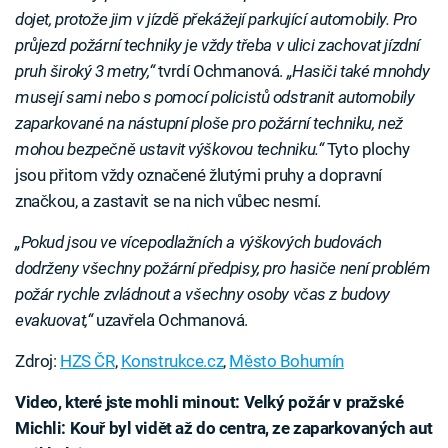
dojet, protože jim v jízdě překážejí parkující automobily. Pro
průjezd požární techniky je vždy třeba v ulici zachovat jízdní
pruh široký 3 metry,“
tvrdí Ochmanová.
„Hasiči také mnohdy
musejí sami nebo s pomocí policistů odstranit automobily
zaparkované na nástupní ploše pro požární techniku, než
mohou bezpečně ustavit výškovou techniku.“
Tyto plochy
jsou přitom vždy označené žlutými pruhy a dopravní
značkou, a zastavit se na nich vůbec nesmí.
„Pokud jsou ve vícepodlažních a výškových budovách
dodrženy všechny požární předpisy, pro hasiče není problém
požár rychle zvládnout a všechny osoby včas z budovy
evakuovat,“
uzavřela Ochmanová.
Zdroj:
HZS ČR
,
Konstrukce.cz
,
Město Bohumín
Video, které jste mohli minout: Velký požár v pražské
Michli: Kouř byl vidět až do centra, ze zaparkovaných aut