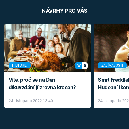
NÁVRHY PRO VÁS
5
HISTORIE
ZAJÍMAVOSTI
Víte, proč se na Den
Smrt Freddie
díkůvzdání jí zrovna krocan?
Hudební ikon
až do konce 
24. listopadu 2022 13:40
24. listopadu 20
léky