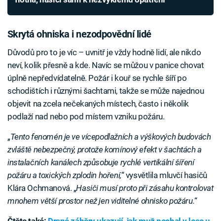
Skrytá ohniska i nezodpovědní lidé
Důvodů pro to je víc – uvnitř je vždy hodně lidí, ale nikdo
neví, kolik přesně a kde. Navíc se můžou v panice chovat
úplně nepředvídatelně. Požár i kouř se rychle šíří po
schodištích i různými šachtami, takže se může najednou
objevit na zcela nečekaných místech, často i několik
podlaží nad nebo pod místem vzniku požáru.
„
Tento fenomén je ve vícepodlažních a výškových budovách
zvláště nebezpečný, protože komínový efekt v šachtách a
instalačních kanálech způsobuje rychlé vertikální šíření
požáru a toxických zplodin hoření,
“ vysvětlila mluvčí hasičů
Klára Ochmanová. „
Hasiči musí proto při zásahu kontrolovat
mnohem větší prostor než jen viditelné ohnisko požáru.
“