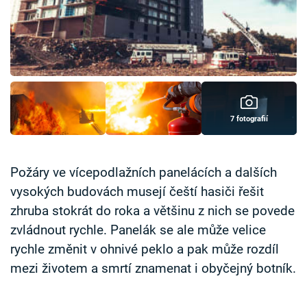
Časopis
Sledujte prima+
Přihlášení
7 fotografií
Sledujte nás
Požáry ve vícepodlažních panelácích a dalších
vysokých budovách musejí čeští hasiči řešit
zhruba stokrát do roka a většinu z nich se povede
zvládnout rychle. Panelák se ale může velice
rychle změnit v ohnivé peklo a pak může rozdíl
mezi životem a smrtí znamenat i obyčejný botník.