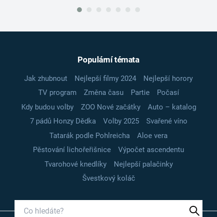
Populární témata
Jak zhubnout
Nejlepší filmy 2024
Nejlepší horory
TV program
Změna času
Partie
Počasí
Kdy budou volby
ZOO Nové začátky
Auto – katalog
7 pádů Honzy Dědka
Volby 2025
Svařené víno
Tatarák podle Pohlreicha
Aloe vera
Pěstování lichořeřišnice
Výpočet ascendentu
Tvarohové knedlíky
Nejlepší palačinky
Švestkový koláč