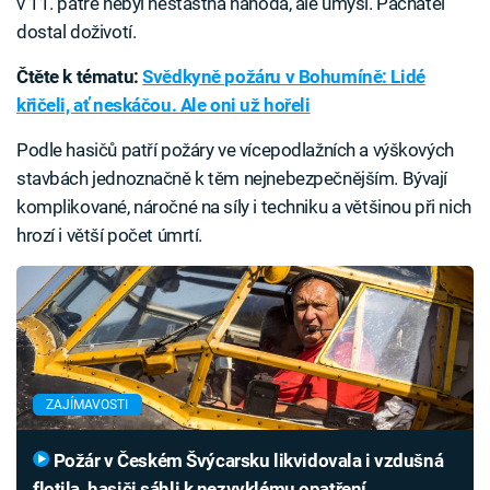
v 11. patře nebyl nešťastná náhoda, ale úmysl. Pachatel
dostal doživotí.
Čtěte k tématu:
Svědkyně požáru v Bohumíně: Lidé
křičeli, ať neskáčou. Ale oni už hořeli
Podle hasičů patří požáry ve vícepodlažních a výškových
stavbách jednoznačně k těm nejnebezpečnějším. Bývají
komplikované, náročné na síly i techniku a většinou při nich
hrozí i větší počet úmrtí.
ZAJÍMAVOSTI
Požár v Českém Švýcarsku likvidovala i vzdušná
flotila, hasiči sáhli k nezvyklému opatření