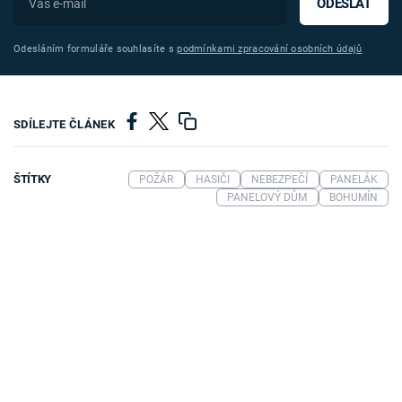
ODESLAT
Odesláním formuláře souhlasíte s
podmínkami zpracování osobních údajů
SDÍLEJTE ČLÁNEK
ŠTÍTKY
POŽÁR
HASIČI
NEBEZPEČÍ
PANELÁK
PANELOVÝ DŮM
BOHUMÍN