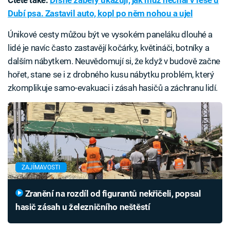
Čtěte také:
Drsné záběry ukazují, jak muž nechal v lese u
Dubí psa. Zastavil auto, kopl po něm nohou a ujel
Únikové cesty můžou být ve vysokém paneláku dlouhé a
lidé je navíc často zastavějí kočárky, květináči, botníky a
dalším nábytkem. Neuvědomují si, že když v budově začne
hořet, stane se i z drobného kusu nábytku problém, který
zkomplikuje samo-evakuaci i zásah hasičů a záchranu lidí.
ZAJÍMAVOSTI
Zranění na rozdíl od figurantů nekřičeli, popsal
hasič zásah u železničního neštěstí