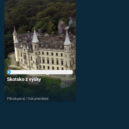
PŘEHRÁT
Skotsko z výšky
Přírodopisný / Dokumentární