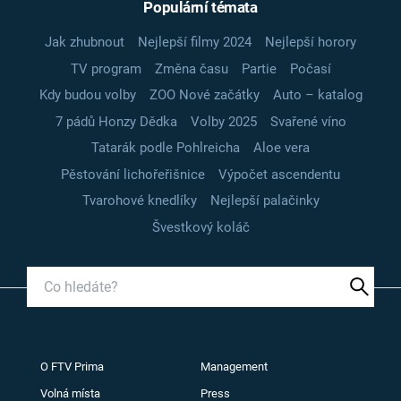
Populární témata
Jak zhubnout
Nejlepší filmy 2024
Nejlepší horory
TV program
Změna času
Partie
Počasí
Kdy budou volby
ZOO Nové začátky
Auto – katalog
7 pádů Honzy Dědka
Volby 2025
Svařené víno
Tatarák podle Pohlreicha
Aloe vera
Pěstování lichořeřišnice
Výpočet ascendentu
Tvarohové knedlíky
Nejlepší palačinky
Švestkový koláč
O FTV Prima
Management
Volná místa
Press