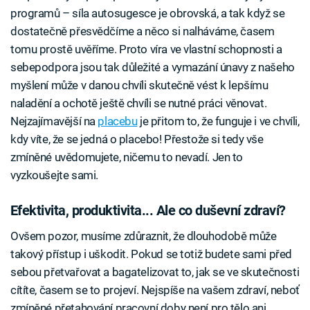
programů – síla autosugesce je obrovská, a tak když se
dostatečně přesvědčíme a něco si nalháváme, časem
tomu prostě uvěříme. Proto víra ve vlastní schopnosti a
sebepodpora jsou tak důležité a vymazání únavy z našeho
myšlení může v danou chvíli skutečně vést k lepšímu
naladění a ochotě ještě chvíli se nutné práci věnovat.
Nejzajímavější na
placebu
je přitom to, že funguje i ve chvíli,
kdy víte, že se jedná o placebo! Přestože si tedy vše
zmíněné uvědomujete, ničemu to nevadí. Jen to
vyzkoušejte sami.
Efektivita, produktivita... Ale co duševní zdraví?
Ovšem pozor, musíme zdůraznit, že dlouhodobě může
takový přístup i uškodit. Pokud se totiž budete sami před
sebou přetvařovat a bagatelizovat to, jak se ve skutečnosti
cítíte, časem se to projeví. Nejspíše na vašem zdraví, neboť
zmíněné přetahování pracovní doby není pro tělo ani