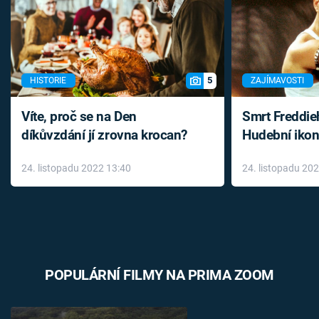
5
HISTORIE
ZAJÍMAVOSTI
Víte, proč se na Den
Smrt Freddie
díkůvzdání jí zrovna krocan?
Hudební ikon
až do konce 
24. listopadu 2022 13:40
24. listopadu 20
léky
POPULÁRNÍ FILMY NA PRIMA ZOOM