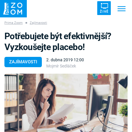
ŽIVĚ
Prima Zoom
■
Zajímavosti
Trendy:
ZRÁDCI
UFO
DRUHÁ SVĚTOVÁ VÁLKA
Potřebujete být efektivnější?
ZÁHADY
VETŘELCI DÁVNOVĚKU
Vyzkoušejte placebo!
2. dubna 2019 12:00
ZAJÍMAVOSTI
Mojmír Sedláček
Témata
Témata
Pořady
TV Program