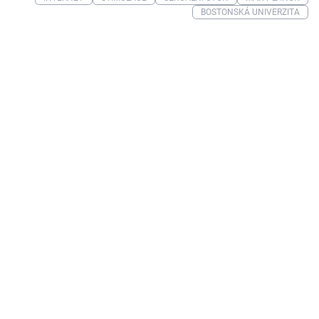
BOSTONSKÁ UNIVERZITA