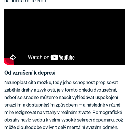
na počítač či telefon.
Od vzrušení k depresi
Neuroplasticita mozku, tedy jeho schopnost přepisovat
zaběhlé dráhy a zvyklosti, je v tomto ohledu dvousečná,
neboť se snadno můžeme naučit vyhledávat uspokojení
snazším a dostupnějším způsobem – a následně v různé
míře rezignovat na vztahy v reálném životě. Pornografické
obsahy navíc vedou k velmi vysoké sekreci dopaminu, což
může dlouhodobě ovlivnit celý mentální systém odměn,