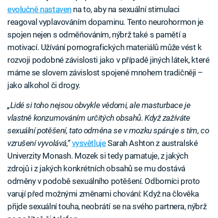
evolučně nastaven
na to, aby na sexuální stimulaci
reagoval vyplavováním dopaminu. Tento neurohormon je
spojen nejen s odměňováním, nýbrž také s pamětí a
motivací. Užívání pornografických materiálů může vést k
rozvoji podobné závislosti jako v případě jiných látek, které
máme se slovem závislost spojené mnohem tradičněji –
jako alkohol či drogy.
„Lidé si toho nejsou obvykle vědomi, ale masturbace je
vlastně konzumováním určitých obsahů. Když zažíváte
sexuální potěšení, tato odměna se v mozku spáruje s tím, co
vzrušení vyvolává,“
vysvětluje
Sarah Ashton z australské
Univerzity Monash. Mozek si tedy pamatuje, z jakých
zdrojů i z jakých konkrétních obsahů se mu dostává
odměny v podobě sexuálního potěšení. Odborníci proto
varují před možnými změnami chování: Když na člověka
přijde sexuální touha, neobrátí se na svého partnera, nýbrž