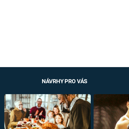
NÁVRHY PRO VÁS