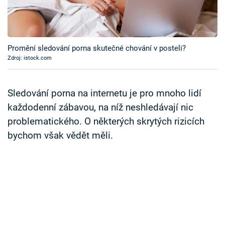
Časopis
Sledujte prima+
Promění sledování porna skutečné chování v posteli?
Zdroj: istock.com
Přihlášení
Sledování porna na internetu je pro mnoho lidí
Sledujte nás
každodenní zábavou, na níž neshledávají nic
problematického. O některých skrytých rizicích
bychom však vědět měli.