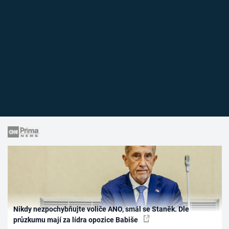
Nikdy nezpochybňujte voliče ANO, smál se Staněk. Dle
průzkumu mají za lídra opozice Babiše