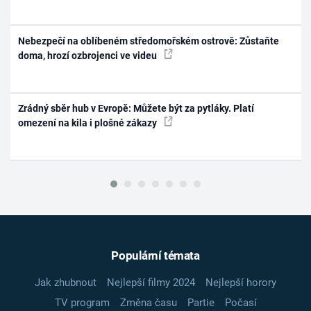
Nebezpečí na oblíbeném středomořském ostrově: Zůstaňte
doma, hrozí ozbrojenci ve videu
Zrádný sběr hub v Evropě: Můžete být za pytláky. Platí
omezení na kila i plošné zákazy
Populární témata
Jak zhubnout
Nejlepší filmy 2024
Nejlepší horory
TV program
Změna času
Partie
Počasí