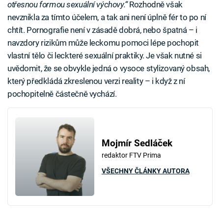
otřesnou formou sexuální výchovy.“
Rozhodně však
nevznikla za tímto účelem, a tak ani není úplně fér to po ní
chtít. Pornografie není v zásadě dobrá, nebo špatná – i
navzdory rizikům může leckomu pomoci lépe pochopit
vlastní tělo či leckteré sexuální praktiky. Je však nutné si
uvědomit, že se obvykle jedná o vysoce stylizovaný obsah,
který předkládá zkreslenou verzi reality – i když z ní
pochopitelně částečně vychází.
Mojmír Sedláček
redaktor FTV Prima
VŠECHNY ČLÁNKY AUTORA