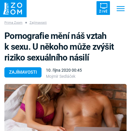
ŽIVĚ
Prima Zoom
■
Zajímavosti
Trendy:
ZRÁDCI
UFO
DRUHÁ SVĚTOVÁ VÁLKA
Pornografie mění náš vztah
ZÁHADY
VETŘELCI DÁVNOVĚKU
k sexu. U někoho může zvýšit
riziko sexuálního násilí
10. října 2020 00:45
ZAJÍMAVOSTI
Mojmír Sedláček
Témata
Témata
Pořady
TV Program