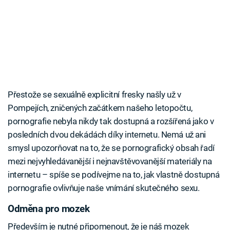
Přestože se sexuálně explicitní fresky našly už v
Pompejích, zničených začátkem našeho letopočtu,
pornografie nebyla nikdy tak dostupná a rozšířená jako v
posledních dvou dekádách díky internetu. Nemá už ani
smysl upozorňovat na to, že se pornografický obsah řadí
mezi nejvyhledávanější i nejnavštěvovanější materiály na
internetu – spíše se podívejme na to, jak vlastně dostupná
pornografie ovlivňuje naše vnímání skutečného sexu.
Odměna pro mozek
Především je nutné připomenout, že je náš mozek