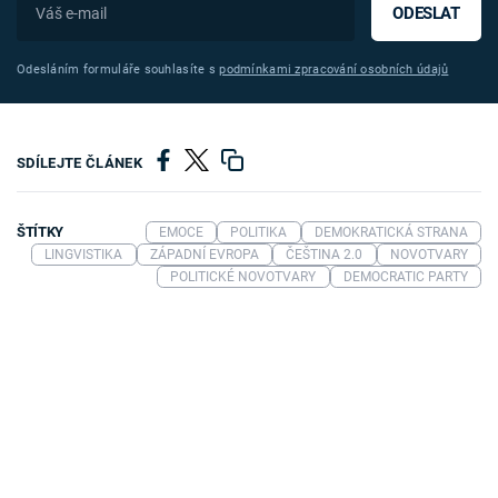
ODESLAT
Odesláním formuláře souhlasíte s
podmínkami zpracování osobních údajů
SDÍLEJTE ČLÁNEK
ŠTÍTKY
EMOCE
POLITIKA
DEMOKRATICKÁ STRANA
LINGVISTIKA
ZÁPADNÍ EVROPA
ČEŠTINA 2.0
NOVOTVARY
POLITICKÉ NOVOTVARY
DEMOCRATIC PARTY