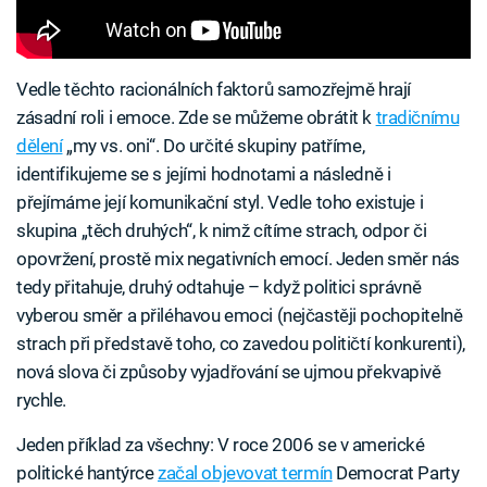
Vedle těchto racionálních faktorů samozřejmě hrají
zásadní roli i emoce. Zde se můžeme obrátit k
tradičnímu
dělení
„my vs. oni“. Do určité skupiny patříme,
identifikujeme se s jejími hodnotami a následně i
přejímáme její komunikační styl. Vedle toho existuje i
skupina „těch druhých“, k nimž cítíme strach, odpor či
opovržení, prostě mix negativních emocí. Jeden směr nás
tedy přitahuje, druhý odtahuje – když politici správně
vyberou směr a přiléhavou emoci (nejčastěji pochopitelně
strach při představě toho, co zavedou političtí konkurenti),
nová slova či způsoby vyjadřování se ujmou překvapivě
rychle.
Jeden příklad za všechny: V roce 2006 se v americké
politické hantýrce
začal objevovat termín
Democrat Party