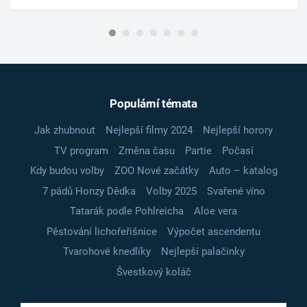
Populární témata
Jak zhubnout
Nejlepší filmy 2024
Nejlepší horory
TV program
Změna času
Partie
Počasí
Kdy budou volby
ZOO Nové začátky
Auto – katalog
7 pádů Honzy Dědka
Volby 2025
Svařené víno
Tatarák podle Pohlreicha
Aloe vera
Pěstování lichořeřišnice
Výpočet ascendentu
Tvarohové knedlíky
Nejlepší palačinky
Švestkový koláč