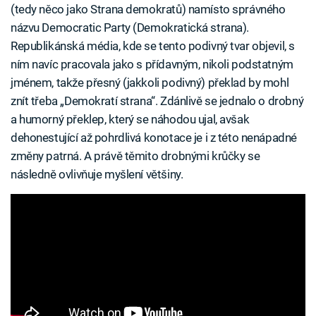
(tedy něco jako Strana demokratů) namísto správného
názvu Democratic Party (Demokratická strana).
Republikánská média, kde se tento podivný tvar objevil, s
ním navíc pracovala jako s přídavným, nikoli podstatným
jménem, takže přesný (jakkoli podivný) překlad by mohl
znít třeba „Demokratí strana“. Zdánlivě se jednalo o drobný
a humorný překlep, který se náhodou ujal, avšak
dehonestující až pohrdlivá konotace je i z této nenápadné
změny patrná. A právě těmito drobnými krůčky se
následně ovlivňuje myšlení většiny.