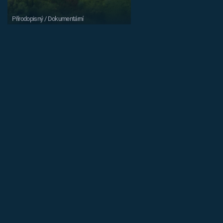
Přírodopisný / Dokumentární