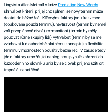
Lingvista Allan Metcalf v knize
Predicting New Words
shrnul pět kritérií, při jejichž splnění se nový termín může
dostat do běžné řeči. Klíčovými faktory jsou frekvence
(opakované použití termínu), nevtíravost (termín by neměl
znít prvoplánově divně), rozmanitost (termín by měly
používat různé skupiny lidí), vytrvalost (termín by se měl
vztahovat k dlouhodobě platnému konceptu) a flexibilita
termínu v možnostech použití v běžné řeči. V zásadě tedy
jde o faktory umožňující neologismu plynulé zařazení do
každodenního slovníku, aniž by se člověk při jeho užití cítil
trapně či nepatřičně.