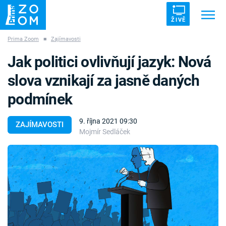
ŽIVĚ
Prima Zoom
■
Zajímavosti
Trendy:
ZRÁDCI
UFO
DRUHÁ SVĚTOVÁ VÁLKA
Jak politici ovlivňují jazyk: Nová
ZÁHADY
VETŘELCI DÁVNOVĚKU
slova vznikají za jasně daných
podmínek
9. října 2021 09:30
ZAJÍMAVOSTI
Mojmír Sedláček
Témata
Témata
Pořady
TV Program