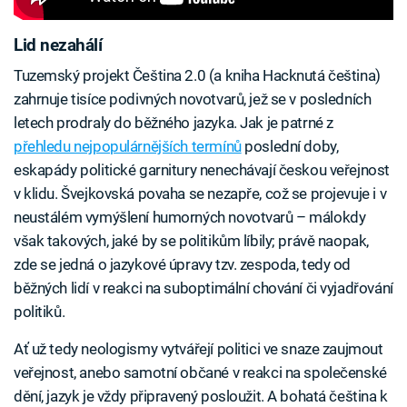
Lid nezahálí
Tuzemský projekt Čeština 2.0 (a kniha Hacknutá čeština)
zahrnuje tisíce podivných novotvarů, jež se v posledních
letech prodraly do běžného jazyka. Jak je patrné z
přehledu nejpopulárnějších termínů
poslední doby,
eskapády politické garnitury nenechávají českou veřejnost
v klidu. Švejkovská povaha se nezapře, což se projevuje i v
neustálém vymýšlení humorných novotvarů – málokdy
však takových, jaké by se politikům líbily; právě naopak,
zde se jedná o jazykové úpravy tzv. zespoda, tedy od
běžných lidí v reakci na suboptimální chování či vyjadřování
politiků.
Ať už tedy neologismy vytvářejí politici ve snaze zaujmout
veřejnost, anebo samotní občané v reakci na společenské
dění, jazyk je vždy připravený posloužit. A bohatá čeština k