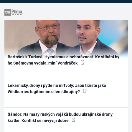
Bartošek k Turkovi: Hyenismus a nehoráznost. Ke stíhání by
ho Sněmovna vydala, míní Vondráček
Lékárničky, drony i pytle na mrtvoly: Jsou tržiště jako
Wildberries legitimním cílem Ukrajiny?
Šándor: Na masy ruských vojáků budou ukrajinské drony
krátké. Konflikt se nevyvíjí dobře