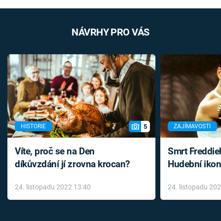
NÁVRHY PRO VÁS
5
HISTORIE
ZAJÍMAVOSTI
Víte, proč se na Den
Smrt Freddie
díkůvzdání jí zrovna krocan?
Hudební ikon
až do konce 
24. listopadu 2022 13:40
24. listopadu 20
léky