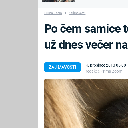
MARIE TEREZIE
vyhynuli
ADOLF HITLER
NAPOLEON
Prima Zoom
■
Zajímavosti
BONAPARTE
ATENTÁT NA
Po čem samice to
REINHARDA
BRITSKÁ
HEYDRICHA
KRÁLOVSKÁ
už dnes večer n
RODINA
PRVNÍ SVĚTOVÁ
VÁLKA
4. prosince 2013 06:00
ZAJÍMAVOSTI
redakce Prima Zoom