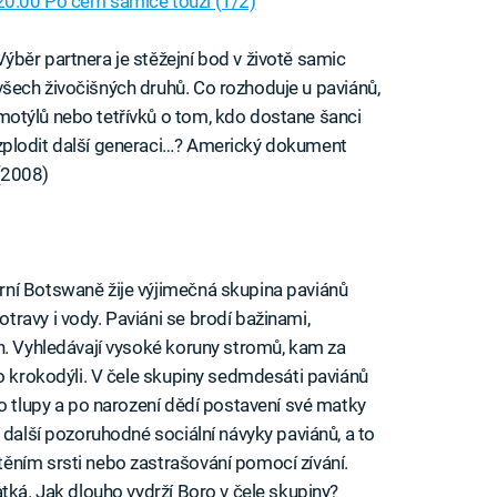
20.00 Po čem samice touží (1/2)
Výběr partnera je stěžejní bod v životě samic
všech živočišných druhů. Co rozhoduje u paviánů,
motýlů nebo tetřívků o tom, kdo dostane šanci
zplodit další generaci…? Americký dokument
(2008)
ní Botswaně žije výjimečná skupina paviánů
ravy i vody. Paviáni se brodí bažinami,
h. Vyhledávají vysoké koruny stromů, kam za
bo krokodýli. V čele skupiny sedmdesáti paviánů
ro tlupy a po narození dědí postavení své matky
 další pozoruhodné sociální návyky paviánů, a to
ěním srsti nebo zastrašování pomocí zívání.
tká. Jak dlouho vydrží Boro v čele skupiny?