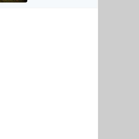
US
tornádem
RSUS
ZE A