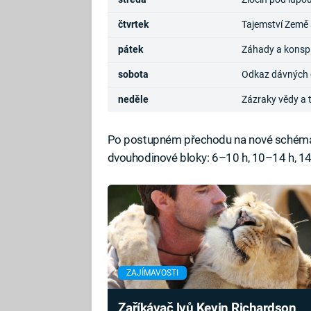
čtvrtek
Tajemství Země 
pátek
Záhady a konsp
sobota
Odkaz dávných ci
neděle
Zázraky vědy a 
Po postupném přechodu na nové schéma b
dvouhodinové bloky: 6–10 h, 10–14 h, 14
ZAJÍMAVOSTI
Zaříkávač lvů Kevin Richardson