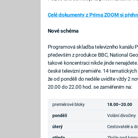
Celé dokumenty z Prima ZOOM si přehra
Nové schéma
Programová skladba televizního kanálu 
především z produkce BBC, National Geograp
takové koncentraci nikde jinde nenajdet
české televizní premiéře. 14 tematickýc
že od pondělí do neděle uvidíte vždy 2 n
20.00 do 22.00 hod. se zaměřením na:
premiérové bloky
18.00–20.00
pondělí
Volání divočiny
úterý
Cestovatelé a d
středa
Zločin pod lupo