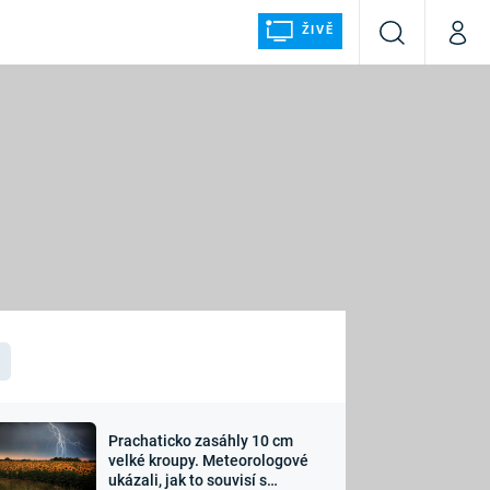
ŽIVĚ
Vyhledávání
Můj p
Prima+
ÁLKA
CNN Prima NEWS
Prima FRESH
Prima LIVING
LMY A
Prima Ženy
Prima LAJK
Prachaticko zasáhly 10 cm
osti
velké kroupy. Meteorologové
Sledujte nás
ukázali, jak to souvisí s