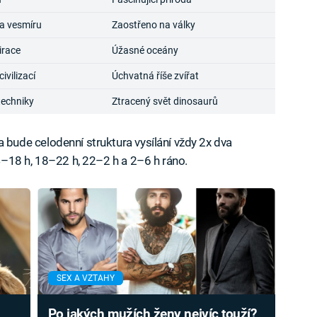
a vesmíru
Zaostřeno na války
irace
Úžasné oceány
vilizací
Úchvatná říše zvířat
techniky
Ztracený svět dinosaurů
ude celodenní struktura vysílání vždy 2x dva
–18 h, 18–22 h, 22–2 h a 2–6 h ráno.
SEX A VZTAHY
Po jakých mužích ženy nejvíc touží?