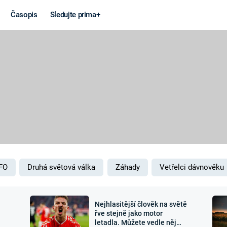
Časopis
Sledujte prima+
Věda a
Války
technika
STUDENÁ V
KORONAVIRUS
VÁLKA VE
VIETNAMU
VESMÍR
VÁLEČNÉ FI
MARS
SERIÁLY
FO
Druhá světová válka
Záhady
Vetřelci dávnověku
Nejhlasitější člověk na světě
Záhady a
Zajímav
řve stejně jako motor
letadla. Můžete vedle něj
konspirace