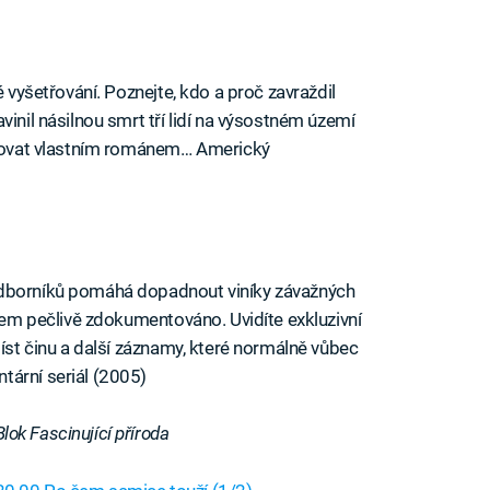
é vyšetřování. Poznejte, kdo a proč zavraždil
vinil násilnou smrt tří lidí na výsostném území
pirovat vlastním románem… Americký
odborníků pomáhá dopadnout viníky závažných
okem pečlivě zdokumentováno. Uvidíte exkluzivní
míst činu a další záznamy, které normálně vůbec
tární seriál (2005)
Blok Fascinující příroda