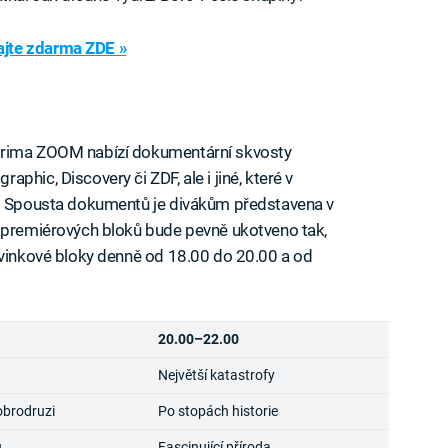
jte zdarma ZDE »
Prima ZOOM nabízí dokumentární skvosty
hic, Discovery či ZDF, ale i jiné, které v
e. Spousta dokumentů je divákům představena v
h premiérových bloků bude pevně ukotveno tak,
ovinkové bloky denně od 18.00 do 20.00 a od
20.00–22.00
Největší katastrofy
obrodruzi
Po stopách historie
u
Fascinující příroda