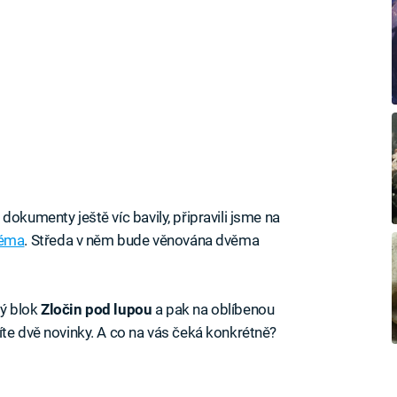
dokumenty ještě víc bavily, připravili jsme na
héma
. Středa v něm bude věnována dvěma
vý blok
Zločin pod lupou
a pak na oblíbenou
íte dvě novinky. A co na vás čeká konkrétně?