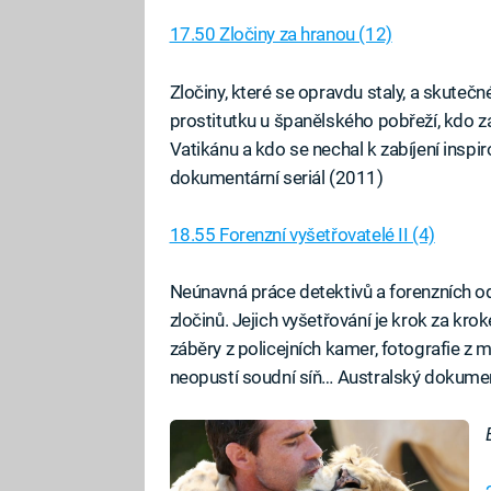
17.50 Zločiny za hranou (12)
Zločiny, které se opravdu staly, a skutečn
prostitutku u španělského pobřeží, kdo za
Vatikánu a kdo se nechal k zabíjení ins
dokumentární seriál (2011)
18.55 Forenzní vyšetřovatelé II (4)
Neúnavná práce detektivů a forenzních 
zločinů. Jejich vyšetřování je krok za kr
záběry z policejních kamer, fotografie z 
neopustí soudní síň… Australský dokumen