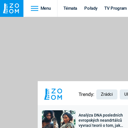
Menu
Témata
Pořady
TV Program
Cestování
Historie
HRADY A ZÁMKY
VIKINGOVÉ
HEDVÁBNÁ STEZKA
EPIDEMIE A
PANDEMIE
PŘÍRODA
STAROVĚKÝ EGYPT
Trendy:
Zrádci
U
Analýza DNA posledních
Druhá
Výročí
evropských neandrtálců
vyvrací teorii o tom, jak
světová válka