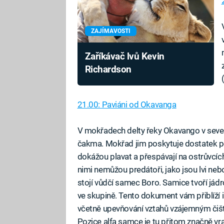
ZAJÍMAVOSTI
Zaříkávač lvů Kevin
Richardson
21.00: Paviáni od Okavanga
V mokřadech delty řeky Okavango v sever
čakma. Mokřad jim poskytuje dostatek pot
dokážou plavat a přespávají na ostrůvcíc
nimi nemůžou predátoři, jako jsou lvi ne
stojí vůdčí samec Boro. Samice tvoří jád
ve skupině. Tento dokument vám přiblíží i
včetně upevňování vztahů vzájemným čišt
Pozice alfa samce je tu přitom značně vra