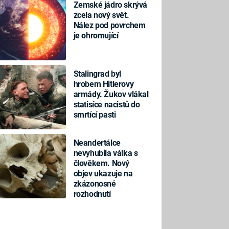
Zemské jádro skrývá
zcela nový svět.
Nález pod povrchem
je ohromující
Stalingrad byl
hrobem Hitlerovy
armády. Žukov vlákal
statisíce nacistů do
smrtící pasti
Neandertálce
nevyhubila válka s
člověkem. Nový
objev ukazuje na
zkázonosné
rozhodnutí