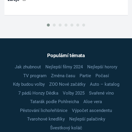
Populární témata
Jak zhubnout
Nejlepší filmy 2024
Nejlepší horory
TV program
Změna času
Partie
Počasí
Kdy budou volby
ZOO Nové začátky
Auto – katalog
7 pádů Honzy Dědka
Volby 2025
Svařené víno
Tatarák podle Pohlreicha
Aloe vera
Pěstování lichořeřišnice
Výpočet ascendentu
Tvarohové knedlíky
Nejlepší palačinky
Švestkový koláč