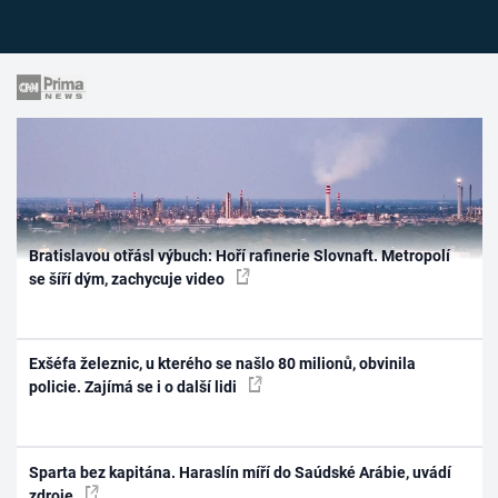
Bratislavou otřásl výbuch: Hoří rafinerie Slovnaft. Metropolí
se šíří dým, zachycuje video
Exšéfa železnic, u kterého se našlo 80 milionů, obvinila
policie. Zajímá se i o další lidi
Sparta bez kapitána. Haraslín míří do Saúdské Arábie, uvádí
zdroje