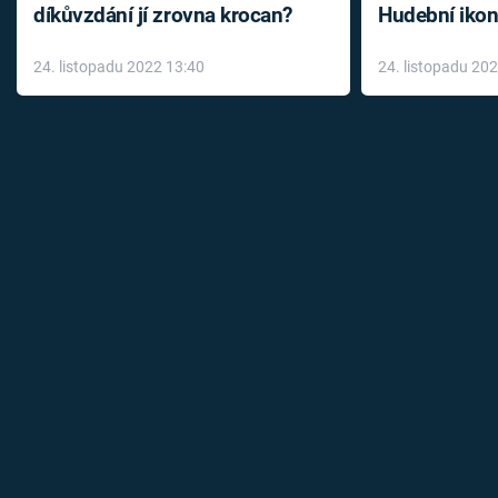
díkůvzdání jí zrovna krocan?
Hudební ikon
až do konce 
24. listopadu 2022 13:40
24. listopadu 20
léky