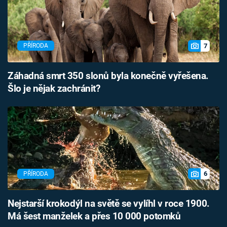
7
PŘÍRODA
Záhadná smrt 350 slonů byla konečně vyřešena.
Šlo je nějak zachránit?
6
PŘÍRODA
Nejstarší krokodýl na světě se vylíhl v roce 1900.
Má šest manželek a přes 10 000 potomků