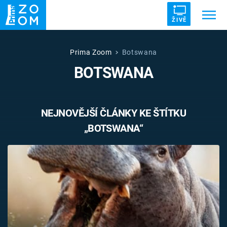
ŽIVĚ
Trendy:
ZRÁDCI
UFO
DRUHÁ SVĚTOVÁ VÁLKA
Prima Zoom
Botswana
BOTSWANA
ZÁHADY
VETŘELCI DÁVNOVĚKU
NEJNOVĚJŠÍ ČLÁNKY KE ŠTÍTKU
„BOTSWANA“
Témata
Témata
Pořady
TV Program