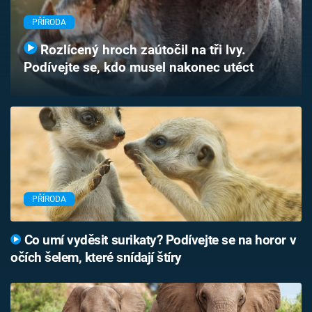
Časopis
PŘÍRODA
Sledujte prima+
Rozlícený hroch zaútočil na tři lvy.
Podívejte se, kdo musel nakonec utéct
Přihlášení
Sledujte nás
PŘÍRODA
Co umí vyděsit surikaty? Podívejte se na horor v
očích šelem, které snídají štíry