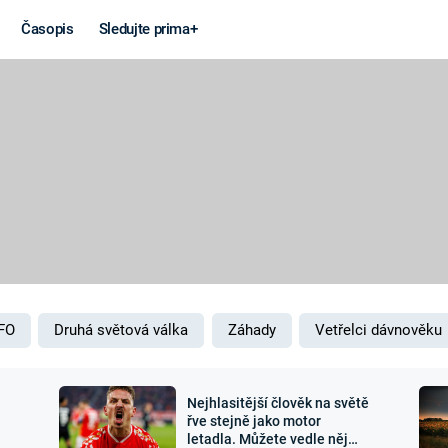
Časopis
Sledujte prima+
Věda a
Války
technika
STUDENÁ V
KORONAVIRUS
VÁLKA VE
VIETNAMU
VESMÍR
VÁLEČNÉ FI
MARS
SERIÁLY
FO
Druhá světová válka
Záhady
Vetřelci dávnověku
Nejhlasitější člověk na světě
Záhady a
Zajímav
řve stejně jako motor
letadla. Můžete vedle něj
konspirace