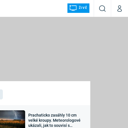
ŽIVĚ
Vyhledávání
Můj p
Prima+
ÁLKA
CNN Prima NEWS
Prima FRESH
Prima LIVING
LMY A
Prima Ženy
Prima LAJK
Prachaticko zasáhly 10 cm
osti
velké kroupy. Meteorologové
Sledujte nás
ukázali, jak to souvisí s