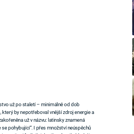
dstvo už po staletí – minimálně od dob
který by nepotřeboval vnější zdroj energie a
zakořeněna už v názvu: latinsky znamená
 se pohybující“. I přes množství neúspěchů