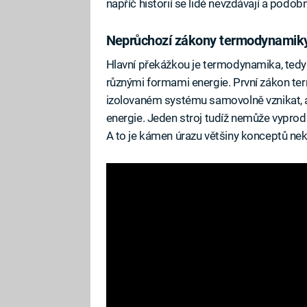
napříč historií se lidé nevzdávají a podob
Neprůchozí zákony termodynamik
Hlavní překážkou je termodynamika, tedy f
různými formami energie. První zákon te
izolovaném systému samovolně vznikat, an
energie. Jeden stroj tudíž nemůže vyproduk
A to je kámen úrazu většiny konceptů nek