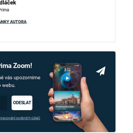
dláček
Prima
ÁNKY AUTORA
Prima Zoom!
dně vás upozorníme
ho webu.
ODESLAT
racování osobních údajů