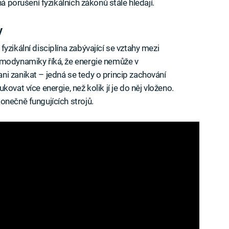
ná porušení fyzikálních zákonů stále hledají.
y
yzikální disciplína zabývající se vztahy mezi
rmodynamiky říká, že energie nemůže v
i zanikat – jedná se tedy o princip zachování
ovat více energie, než kolik jí je do něj vloženo.
onečně fungujících strojů.