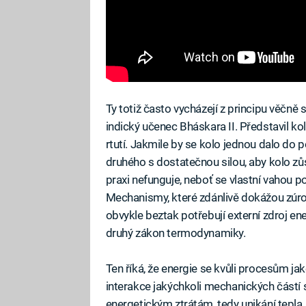
Ty totiž často vycházejí z principu věčně s
indický učenec Bháskara II. Představil ko
rtutí. Jakmile by se kolo jednou dalo do 
druhého s dostatečnou silou, aby kolo zů
praxi nefunguje, neboť se vlastní vahou 
Mechanismy, které zdánlivě dokážou zúroči
obvykle beztak potřebují externí zdroj ene
druhý zákon termodynamiky.
Ten říká, že energie se kvůli procesům ja
interakce jakýchkoli mechanických částí
energetickým ztrátám, tedy unikání tepla