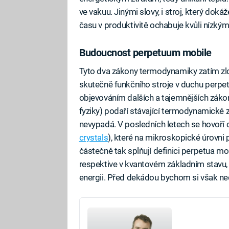
ve vakuu. Jinými slovy, i stroj, který d
času v produktivitě ochabuje kvůli nízký
Budoucnost perpetuum mobile
Tyto dva zákony termodynamiky zatím zl
skutečně funkčního stroje v duchu perpe
objevováním dalších a tajemnějších zákon
fyziky) podaří stávající termodynamické 
nevypadá. V posledních letech se hovoří 
crystals
), které na mikroskopické úrovni
částečně tak splňují definici perpetua mob
respektive v kvantovém základním stavu, 
energii. Před dekádou bychom si však ned