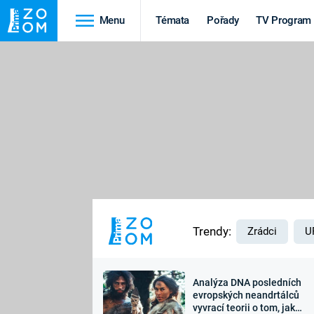
Menu
Témata
Pořady
TV Program
Cestování
Historie
HRADY A ZÁMKY
VIKINGOVÉ
HEDVÁBNÁ STEZKA
EPIDEMIE A
PANDEMIE
PŘÍRODA
STAROVĚKÝ EGYPT
Trendy:
Zrádci
U
Analýza DNA posledních
Druhá
Výročí
evropských neandrtálců
vyvrací teorii o tom, jak
světová válka