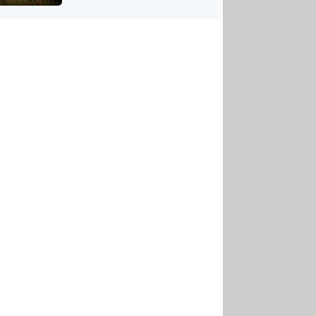
US
tornádem
RSUS
ZE A