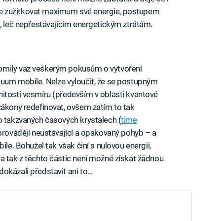
okáže zužitkovat maximum své energie, postupem
m, leč nepřestávajícím energetickým ztrátám.
omily vaz veškerým pokusům o vytvoření
tuum mobile. Nelze vyloučit, že se postupným
itostí vesmíru (především v oblasti kvantové
zákony redefinovat, ovšem zatím to tak
o takzvaných časových krystalech (
time
 provádějí neustávající a opakovaný pohyb – a
ile. Bohužel tak však činí s nulovou energií,
a tak z těchto částic není možné získat žádnou
okázali představit ani to…