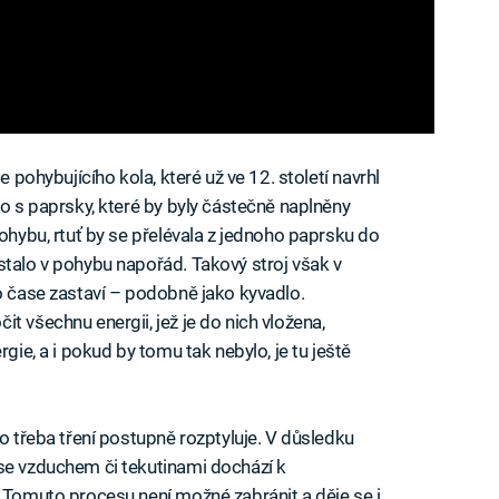
e pohybujícího kola, které už ve 12. století navrhl
lo s paprsky, které by byly částečně naplněny
pohybu, rtuť by se přelévala z jednoho paprsku do
stalo v pohybu napořád. Takový stroj však v
po čase zastaví – podobně jako kyvadlo.
t všechnu energii, jež je do nich vložena,
rgie, a i pokud by tomu tak nebylo, je tu ještě
ko třeba tření postupně rozptyluje. V důsledku
 se vzduchem či tekutinami dochází k
. Tomuto procesu není možné zabránit a děje se i