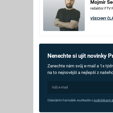
Mojmír Se
redaktor FTV 
VŠECHNY ČL
Nenechte si ujít novinky 
Zanechte nám svůj e-mail a 1x tý
na to nejnovější a nejlepší z naše
Odesláním formuláře souhlasíte s
podmínkami zp