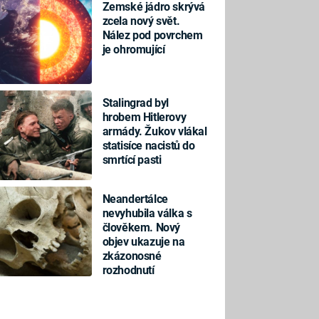
Zemské jádro skrývá
zcela nový svět.
Nález pod povrchem
je ohromující
Stalingrad byl
hrobem Hitlerovy
armády. Žukov vlákal
statisíce nacistů do
smrtící pasti
Neandertálce
nevyhubila válka s
člověkem. Nový
objev ukazuje na
zkázonosné
rozhodnutí