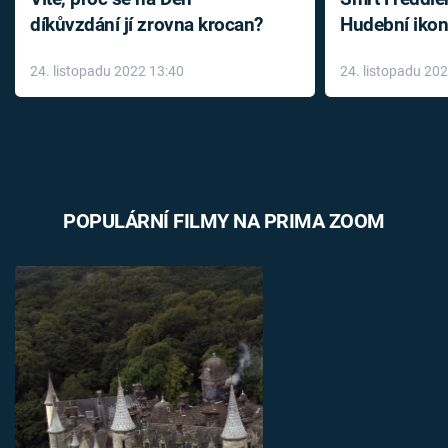
díkůvzdání jí zrovna krocan?
Hudební ikon
až do konce 
24. listopadu 2022 13:40
24. listopadu 20
léky
POPULÁRNÍ FILMY NA PRIMA ZOOM