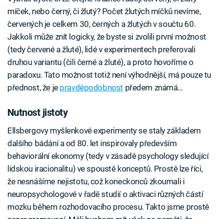
míček, nebo černý, či žlutý? Počet žlutých míčků nevíme,
červených je celkem 30, černých a žlutých v součtu 60.
Jakkoli může znít logicky, že byste si zvolili první možnost
(tedy červené a žluté), lidé v experimentech preferovali
druhou variantu (čili černé a žluté), a proto hovoříme o
paradoxu. Tato možnost totiž není výhodnější, má pouze tu
přednost, že je
pravděpodobnost
předem známá…
Nutnost jistoty
Ellsbergovy myšlenkové experimenty se staly základem
dalšího bádání a od 80. let inspirovaly především
behaviorální ekonomy (tedy v zásadě psychology sledující
lidskou iracionalitu) ve spoustě konceptů. Prostě lze říci,
že nesnášíme nejistotu, což koneckonců zkoumali i
neuropsychologové v řadě studií o aktivaci různých částí
mozku během rozhodovacího procesu. Takto jsme prostě