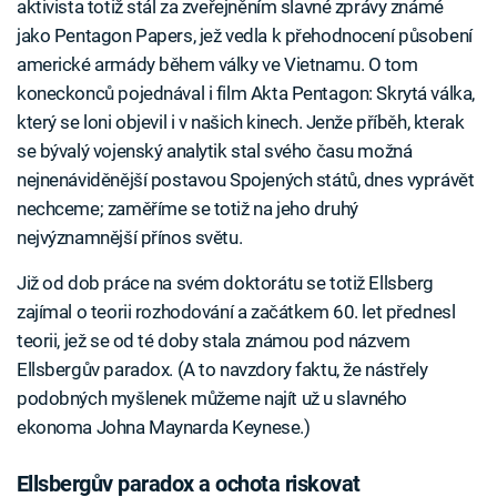
aktivista totiž stál za zveřejněním slavné zprávy známé
jako Pentagon Papers, jež vedla k přehodnocení působení
americké armády během války ve Vietnamu. O tom
koneckonců pojednával i film Akta Pentagon: Skrytá válka,
který se loni objevil i v našich kinech. Jenže příběh, kterak
se bývalý vojenský analytik stal svého času možná
nejnenáviděnější postavou Spojených států, dnes vyprávět
nechceme; zaměříme se totiž na jeho druhý
nejvýznamnější přínos světu.
Již od dob práce na svém doktorátu se totiž Ellsberg
zajímal o teorii rozhodování a začátkem 60. let přednesl
teorii, jež se od té doby stala známou pod názvem
Ellsbergův paradox. (A to navzdory faktu, že nástřely
podobných myšlenek můžeme najít už u slavného
ekonoma Johna Maynarda Keynese.)
Ellsbergův paradox a ochota riskovat