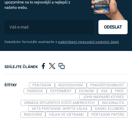
upozorníme na to nejnovější a nejlepší z
našeho webu.
ODESLAT
Odesláním formuláře souhlasíte s
podmínkami zpracování osobních údajů
SDÍLEJTE ČLÁNEK
ŠTÍTKY
PENTAGON
ROZHODOVÁNÍ
PRAVDĚPODOBNOST
PARADOX
EXPERIMENT
EKONOM
USA
PROČ
JOHN MAYNARD KEYNES
ARMÁDA SPOJENÝCH STÁTŮ AMERICKÝCH
RACIONALITA
AKTA PENTAGON: SKRYTÁ VÁLKA
DANIEL ELLSBERG
RISKOVÁNÍ
VÁLKA VE VIETNAMU
PENTAGON PAPERS