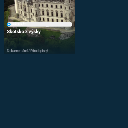
PŘEHRÁT
Skotsko z výšky
Dokumentární / Přírodopisný