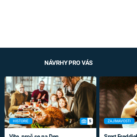
NÁVRHY PRO VÁS
5
HISTORIE
ZAJÍMAVOSTI
Víte, proč se na Den
Smrt Freddie