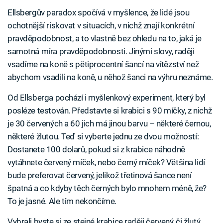
Ellsbergův paradox spočívá v myšlence, že lidé jsou
ochotnější riskovat v situacích, v nichž znají konkrétní
pravděpodobnost, a to vlastně bez ohledu na to, jaká je
samotná míra pravděpodobnosti. Jinými slovy, raději
vsadíme na koně s pětiprocentní šancí na vítězství než
abychom vsadili na koně, u něhož šanci na výhru neznáme.
Od Ellsberga pochází i myšlenkový experiment, který byl
posléze testován. Představte si krabici s 90 míčky, z nichž
je 30 červených a 60 jich má jinou barvu – některé černou,
některé žlutou. Teď si vyberte jednu ze dvou možností:
Dostanete 100 dolarů, pokud si z krabice náhodně
vytáhnete červený míček, nebo černý míček? Většina lidí
bude preferovat červený, jelikož třetinová šance není
špatná a co kdyby těch černých bylo mnohem méně, že?
To je jasné. Ale tím nekončíme.
Vybrali byste si ze stejné krabice raději červený, či žlutý