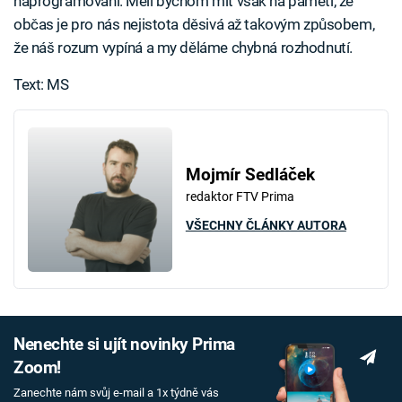
naprogramovaní. Měli bychom mít však na paměti, že
občas je pro nás nejistota děsivá až takovým způsobem,
že náš rozum vypíná a my děláme chybná rozhodnutí.
Text: MS
Mojmír Sedláček
redaktor FTV Prima
VŠECHNY ČLÁNKY AUTORA
Nenechte si ujít novinky Prima
Zoom!
Zanechte nám svůj e-mail a 1x týdně vás