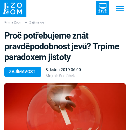
ŽIVĚ
Prima Zoom
■
Zajímavosti
Trendy:
ZRÁDCI
UFO
DRUHÁ SVĚTOVÁ VÁLKA
Proč potřebujeme znát
ZÁHADY
VETŘELCI DÁVNOVĚKU
pravděpodobnost jevů? Trpíme
paradoxem jistoty
8. ledna 2019 06:00
ZAJÍMAVOSTI
Mojmír Sedláček
Témata
Témata
Pořady
TV Program