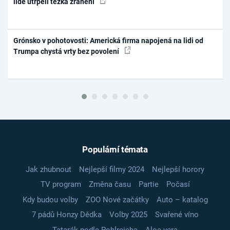
lidé utrpěli těžká zranění
Grónsko v pohotovosti: Americká firma napojená na lidi od
Trumpa chystá vrty bez povolení
Populární témata
Jak zhubnout
Nejlepší filmy 2024
Nejlepší horory
TV program
Změna času
Partie
Počasí
Kdy budou volby
ZOO Nové začátky
Auto – katalog
7 pádů Honzy Dědka
Volby 2025
Svařené víno
Tatarák podle Pohlreicha
Aloe vera