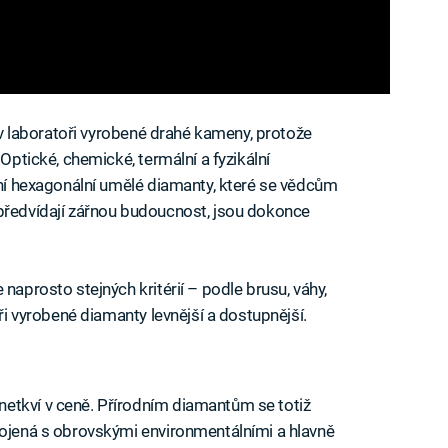
k v laboratoři vyrobené drahé kameny, protože
 Optické, chemické, termální a fyzikální
ální hexagonální umělé diamanty, které se vědcům
 předvídají zářnou budoucnost, jsou dokonce
naprosto stejných kritérií – podle brusu, váhy,
oři vyrobené diamanty levnější a dostupnější.
etkví v ceně. Přírodním diamantům se totiž
pojená s obrovskými environmentálními a hlavně