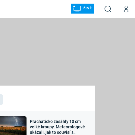
ŽIVĚ
Vyhledávání
Můj p
Prima+
ÁLKA
CNN Prima NEWS
Prima FRESH
Prima LIVING
LMY A
Prima Ženy
Prima LAJK
Prachaticko zasáhly 10 cm
osti
velké kroupy. Meteorologové
Sledujte nás
ukázali, jak to souvisí s