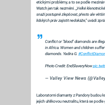
etickými problémy, a to se podle meziná
Watch jen tak nezmění. „
Velké klenotnické
snaží postupně zlepšovat, přesto ale větši
lidských práv zajistit nedokáže
,“ uvádí zpr
Conflict or "blood" diamonds are illeg
in Africa. Women and children suffer
diamonds. Yadira G.
#ConflictDiamo
Photo Credit: EndSlaveryNow
pic.tw
— Valley View News (@Vall
Laboratorní diamanty z Pandory budou kro
jejich uhlíkovou neutralitu, která se podl