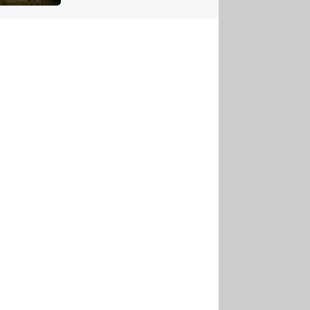
US
tornádem
RSUS
ZE A