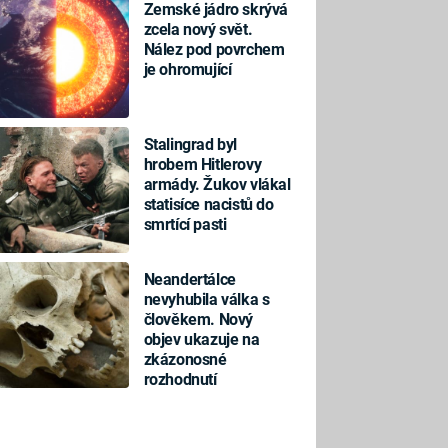
Zemské jádro skrývá
zcela nový svět.
Nález pod povrchem
je ohromující
Stalingrad byl
hrobem Hitlerovy
armády. Žukov vlákal
statisíce nacistů do
smrtící pasti
Neandertálce
nevyhubila válka s
člověkem. Nový
objev ukazuje na
zkázonosné
rozhodnutí