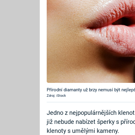
Přírodní diamanty už brzy nemusí být nejlepš
Zdroj: iStock
Jedno z nejpopulárnějších klenotn
již nebude nabízet šperky s přír
klenoty s umělými kameny.