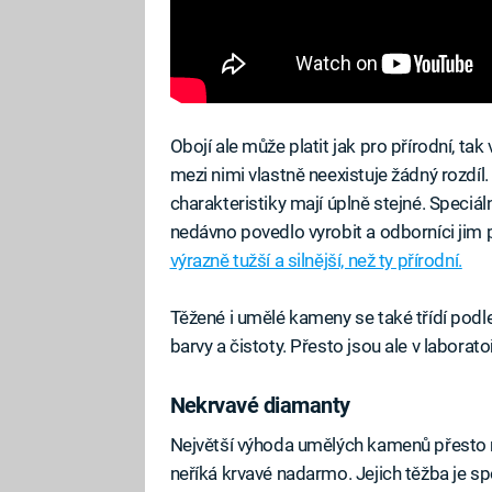
Obojí ale může platit jak pro přírodní, ta
mezi nimi vlastně neexistuje žádný rozdíl.
charakteristiky mají úplně stejné. Speci
nedávno povedlo vyrobit a odborníci jim
výrazně tužší a silnější, než ty přírodní.
Těžené i umělé kameny se také třídí podle 
barvy a čistoty. Přesto jsou ale v laborat
Nekrvavé diamanty
Největší výhoda umělých kamenů přesto n
neříká krvavé nadarmo. Jejich těžba je s