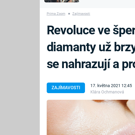
MARIE TEREZIE
vyhynuli
ADOLF HITLER
NAPOLEON
Prima Zoom
■
Zajímavosti
BONAPARTE
ATENTÁT NA
Revoluce ve šper
REINHARDA
BRITSKÁ
HEYDRICHA
KRÁLOVSKÁ
diamanty už brz
RODINA
PRVNÍ SVĚTOVÁ
VÁLKA
se nahrazují a p
17. května 2021 12:45
ZAJÍMAVOSTI
Klára Ochmanová