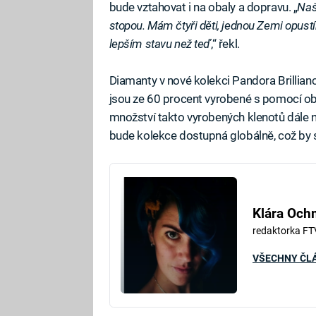
bude vztahovat i na obaly a dopravu. „
Naš
stopou. Mám čtyři děti, jednou Zemi opustí
lepším stavu než teď
,“ řekl.
Diamanty v nové kolekci Pandora Brilliance
jsou ze 60 procent vyrobené s pomocí ob
množství takto vyrobených klenotů dále n
bude kolekce dostupná globálně, což by 
Klára Oc
redaktorka FT
VŠECHNY ČL