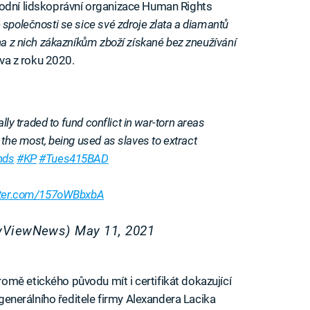
rodní lidskoprávní organizace Human Rights
 společnosti se sice své zdroje zlata a diamantů
na z nich zákazníkům zboží získané bez zneužívání
áva z roku 2020.
ally traded to fund conflict in war-torn areas
 the most, being used as slaves to extract
nds
#KP
#Tues415BAD
itter.com/157oWBbxbA
eyViewNews)
May 11, 2021
mě etického původu mít i certifikát dokazující
e generálního ředitele firmy Alexandera Lacika