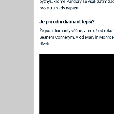
byznys, kromě Pandory se však zatím žá
projektu nikdy nepustil.
Je přírodní diamant lepší?
Že jsou diamanty věčné, víme už od roku
Seanem Connerym. A od Marylin Monroe jsm
dívek.