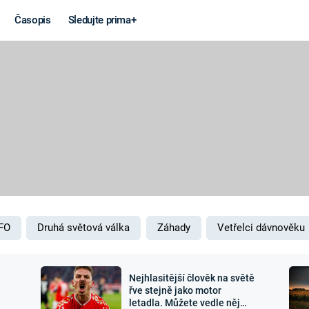
Časopis
Sledujte prima+
Věda a
Války
technika
STUDENÁ V
KORONAVIRUS
VÁLKA VE
VIETNAMU
VESMÍR
VÁLEČNÉ FI
MARS
SERIÁLY
FO
Druhá světová válka
Záhady
Vetřelci dávnověku
Nejhlasitější člověk na světě
Záhady a
Zajímav
řve stejně jako motor
letadla. Můžete vedle něj
konspirace