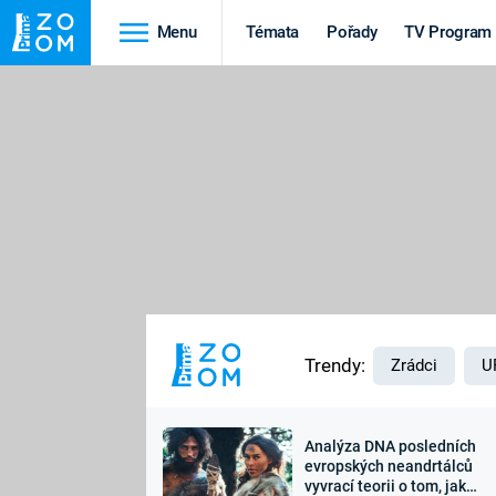
Menu
Témata
Pořady
TV Program
Cestování
Historie
HRADY A ZÁMKY
VIKINGOVÉ
HEDVÁBNÁ STEZKA
EPIDEMIE A
PANDEMIE
PŘÍRODA
STAROVĚKÝ EGYPT
Trendy:
Zrádci
U
Analýza DNA posledních
Druhá
Výročí
evropských neandrtálců
vyvrací teorii o tom, jak
světová válka