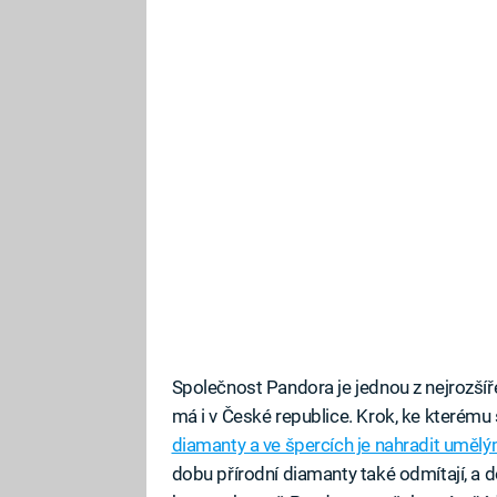
Společnost Pandora je jednou z nejrozšíř
má i v České republice. Krok, ke kterému
diamanty a ve špercích je nahradit umělý
dobu přírodní diamanty také odmítají, a 