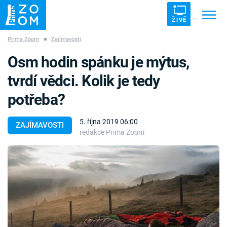
ŽIVĚ
Prima Zoom
■
Zajímavosti
Trendy:
ZRÁDCI
UFO
DRUHÁ SVĚTOVÁ VÁLKA
Osm hodin spánku je mýtus,
ZÁHADY
VETŘELCI DÁVNOVĚKU
tvrdí vědci. Kolik je tedy
potřeba?
5. října 2019 06:00
ZAJÍMAVOSTI
redakce Prima Zoom
Témata
Témata
Pořady
TV Program