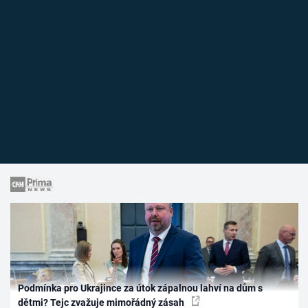
Podmínka pro Ukrajince za útok zápalnou lahví na dům s
dětmi? Tejc zvažuje mimořádný zásah