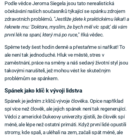
Podle vědce Jeroma Siegela jsou tato nerealistická
očekávání našich současníků týkající se spánku zdrojem
zdravotních problémů. "
Jestliže jdete k praktickému lékaři a
řeknete mu: 'Doktore, myslím, že bych měl víc spát,' dá vám
první lék na spaní, který má po ruce,
" říká vědec.
Spěme tedy šest hodin denně a přestaňme si naříkat! To
ale není tak jednoduché. Hluk ve městě, stres v
zaměstnání, práce na směny a náš sedavý životní styl jsou
takovými narušiteli, jež mohou vést ke skutečným
problémům se spánkem.
Spánek jako klíč k vývoji lidstva
Spánek je jedním z klíčů vývoje člověka. Opice například
spí více než člověk, ale jejich spánek není tak regenerující.
Vědci z americké Dukeovy univerzity zjistili, že člověk spí
méně, ale lépe než ostatní primáti. Když první lidé opustili
stromy, kde spali, a uléhali na zem, začali spát méně, ale