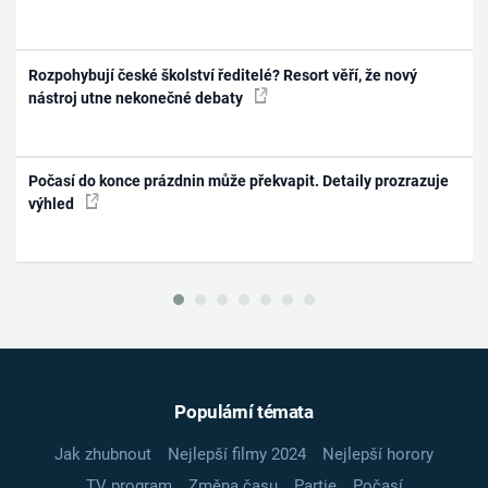
Rozpohybují české školství ředitelé? Resort věří, že nový
nástroj utne nekonečné debaty
Počasí do konce prázdnin může překvapit. Detaily prozrazuje
výhled
Populární témata
Jak zhubnout
Nejlepší filmy 2024
Nejlepší horory
TV program
Změna času
Partie
Počasí