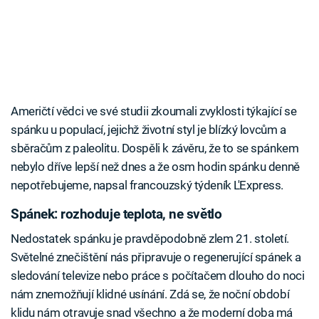
Američtí vědci ve své studii zkoumali zvyklosti týkající se
spánku u populací, jejichž životní styl je blízký lovcům a
sběračům z paleolitu. Dospěli k závěru, že to se spánkem
nebylo dříve lepší než dnes a že osm hodin spánku denně
nepotřebujeme, napsal francouzský týdeník L'Express.
Spánek: rozhoduje teplota, ne světlo
Nedostatek spánku je pravděpodobně zlem 21. století.
Světelné znečištění nás připravuje o regenerující spánek a
sledování televize nebo práce s počítačem dlouho do noci
nám znemožňují klidné usínání. Zdá se, že noční období
klidu nám otravuje snad všechno a že moderní doba má