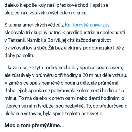
daleko k epoše, kdy naši předkové chodili spát se
slepicemi a vstávali s východem slunce.
Skupina amerických vědců z
Kalifornské univerzity
sledovala tři skupiny patřící k předindustriální společnosti
v Tanzanii, Namibii a Bolívii, jejichž každodenní život
ovlivňoval lov a sběr. Žili bez elektřiny, podobně jako lidé z
doby paleolitu.
Ukázalo se, že tyto rodiny nechodily spát se soumrakem,
ale zůstávaly v průměru o tři hodiny a 20 minut déle vzhůru.
V zimě sice spaly nejméně o hodinu déle, ale průměrná
doba jejich spánku se pohybovala kolem šesti hodin a 15
minut. To má daleko k oněm osmi nebo devíti hodinám, o
kterých se nám tvrdí, že jsou nezbytné. To, co předurčovalo
uléhání a vstávání, byla spíše teplota než světlo.
Moc o tom přemýšlíme...