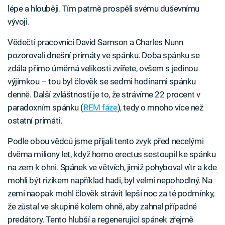
lépe a hlouběji. Tím patrně prospěli svému duševnímu
vývoji.
Vědečtí pracovníci David Samson a Charles Nunn
pozorovali dnešní primáty ve spánku. Doba spánku se
zdála přímo úměrná velikosti zvířete, ovšem s jedinou
výjimkou – tou byl člověk se sedmi hodinami spánku
denně. Další zvláštností je to, že strávíme 22 procent v
paradoxním spánku (
REM fáze
), tedy o mnoho více než
ostatní primáti.
Podle obou vědců jsme přijali tento zvyk před necelými
dvěma miliony let, když homo erectus sestoupil ke spánku
na zem k ohni. Spánek ve větvích, jimiž pohyboval vítr a kde
mohli být rizikem například hadi, byl velmi nepohodlný. Na
zemi naopak mohl člověk strávit lepší noc za té podmínky,
že zůstal ve skupině kolem ohně, aby zahnal případné
predátory. Tento hlubší a regenerující spánek zřejmě