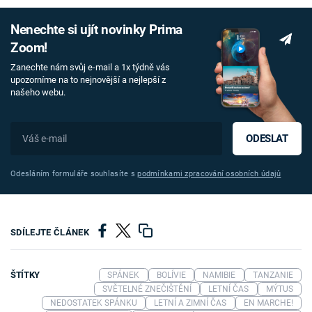
Nenechte si ujít novinky Prima
Zoom!
Zanechte nám svůj e-mail a 1x týdně vás
upozorníme na to nejnovější a nejlepší z
našeho webu.
ODESLAT
Odesláním formuláře souhlasíte s
podmínkami zpracování osobních údajů
SDÍLEJTE ČLÁNEK
ŠTÍTKY
SPÁNEK
BOLÍVIE
NAMIBIE
TANZANIE
SVĚTELNÉ ZNEČIŠTĚNÍ
LETNÍ ČAS
MÝTUS
NEDOSTATEK SPÁNKU
LETNÍ A ZIMNÍ ČAS
EN MARCHE!