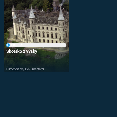
PŘEHRÁT
Skotsko z výšky
Přírodopisný / Dokumentární