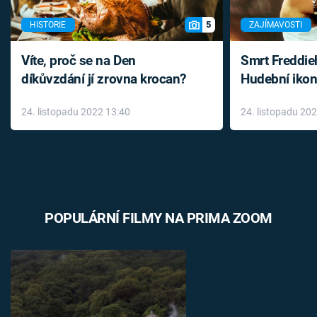
5
HISTORIE
ZAJÍMAVOSTI
Víte, proč se na Den
Smrt Freddie
díkůvzdání jí zrovna krocan?
Hudební ikon
až do konce 
24. listopadu 2022 13:40
24. listopadu 20
léky
POPULÁRNÍ FILMY NA PRIMA ZOOM