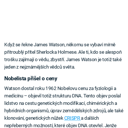
Když se řekne James Watson, někomu se vybaví mírně
přitroublý přítel Sherlocka Holmese. Ale ti, kdo se alespoň
trošku zajímají o vědu, zbystří. James Watson je totiž také
jeden z nejznámějších vědců světa.
Nobelista přišel o ceny
Watson dostal roku 1962 Nobelovu cenu za fyziologii a
medicínu – objevil totiž strukturu DNA. Tento objev poslal
lidstvo na cestu genetických modifikací, chimérických a
hybridních organismů, úprav zemědělských zdrojů, ale také
klonování, genetických nůžek
CRISPR
a dalších
nepřeberných možností, které objev DNA otevřel. Jenže