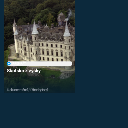
PŘEHRÁT
Skotsko z výšky
Dokumentární / Přírodopisný