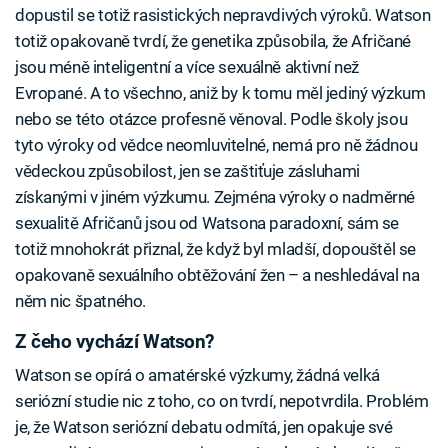
dopustil se totiž rasistických nepravdivých výroků. Watson
totiž opakovaně tvrdí, že genetika způsobila, že Afričané
jsou méně inteligentní a více sexuálně aktivní než
Evropané. A to všechno, aniž by k tomu měl jediný výzkum
nebo se této otázce profesně věnoval. Podle školy jsou
tyto výroky od vědce neomluvitelné, nemá pro ně žádnou
vědeckou způsobilost, jen se zaštiťuje zásluhami
získanými v jiném výzkumu. Zejména výroky o nadměrné
sexualitě Afričanů jsou od Watsona paradoxní, sám se
totiž mnohokrát přiznal, že když byl mladší, dopouštěl se
opakovaně sexuálního obtěžování žen – a neshledával na
něm nic špatného.
Z čeho vychází Watson?
Watson se opírá o amatérské výzkumy, žádná velká
seriózní studie nic z toho, co on tvrdí, nepotvrdila. Problém
je, že Watson seriózní debatu odmítá, jen opakuje své