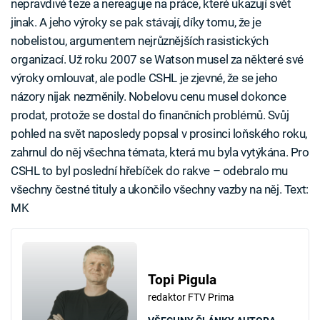
nepravdivé teze a nereaguje na práce, které ukazují svět
jinak. A jeho výroky se pak stávají, díky tomu, že je
nobelistou, argumentem nejrůznějších rasistických
organizací. Už roku 2007 se Watson musel za některé své
výroky omlouvat, ale podle CSHL je zjevné, že se jeho
názory nijak nezměnily. Nobelovu cenu musel dokonce
prodat, protože se dostal do finančních problémů. Svůj
pohled na svět naposledy popsal v prosinci loňského roku,
zahrnul do něj všechna témata, která mu byla vytýkána. Pro
CSHL to byl poslední hřebíček do rakve – odebralo mu
všechny čestné tituly a ukončilo všechny vazby na něj. Text:
MK
Topi Pigula
redaktor FTV Prima