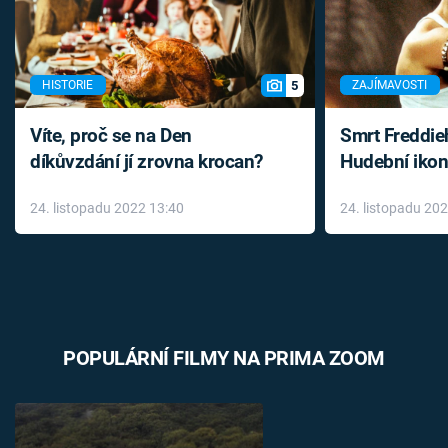
5
HISTORIE
ZAJÍMAVOSTI
Víte, proč se na Den
Smrt Freddie
díkůvzdání jí zrovna krocan?
Hudební ikon
až do konce 
24. listopadu 2022 13:40
24. listopadu 20
léky
POPULÁRNÍ FILMY NA PRIMA ZOOM