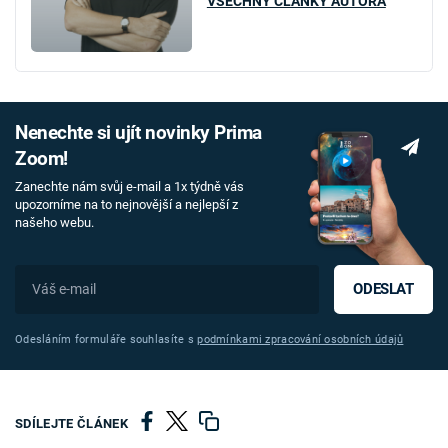
VŠECHNY ČLÁNKY AUTORA
Nenechte si ujít novinky Prima
Zoom!
Zanechte nám svůj e-mail a 1x týdně vás
upozorníme na to nejnovější a nejlepší z
našeho webu.
ODESLAT
Odesláním formuláře souhlasíte s
podmínkami zpracování osobních údajů
SDÍLEJTE ČLÁNEK