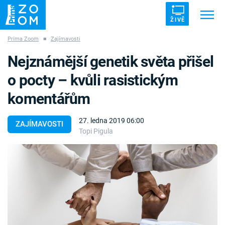
ŽIVĚ
Prima Zoom
■
Zajímavosti
Trendy:
ZRÁDCI
UFO
DRUHÁ SVĚTOVÁ VÁLKA
Nejznámější genetik světa přišel
ZÁHADY
VETŘELCI DÁVNOVĚKU
o pocty – kvůli rasistickým
komentářům
27. ledna 2019 06:00
ZAJÍMAVOSTI
Topi Pigula
Témata
Témata
Pořady
TV Program