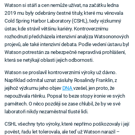
Watson si stáří a cen nemůže užívat, na začátku ledna
2019 mu byly odebrány čestné tituly, které mu věnovala
Cold Spring Harbor Laboratory (CSHL), tedy výzkumný
ústav, kde strávil většinu kariéry. Kontroverznímu
rozhodnutí předcházela intenzivní analýza Watsononových
projevů, ale také intenzivní debata. Podle vedení ústavu byl
Watson potrestán za nebezpečně nepravdivá prohlášení,
která se netýkají oblasti jejich odbornosti.
Watson se proslavil kontroverzními výroky už dávno.
Například odmítal uznat zásluhy Rosalindy Franklin, z
jejíhož výzkumu jeho objev
DNA
vzešel, jen proto, že
nepoužívala rtěnku. Popsal to beze stopy ironie ve svých
pamětech. O něco později se zase chlubil, že by ve své
laboratoři nikdy nezaměstnal tlusté lidi.
CSHL všechny tyto výroky, které nepřímo poškozovaly i její
pověst, řadu let tolerovala, ale teď už Watson narazil –