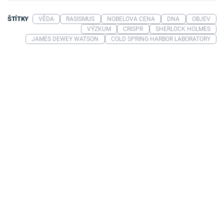
ŠTÍTKY
VĚDA
RASISMUS
NOBELOVA CENA
DNA
OBJEV
VÝZKUM
CRISPR
SHERLOCK HOLMES
JAMES DEWEY WATSON
COLD SPRING HARBOR LABORATORY