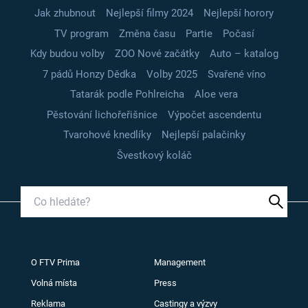
Jak zhubnout
Nejlepší filmy 2024
Nejlepší horory
TV program
Změna času
Partie
Počasí
Kdy budou volby
ZOO Nové začátky
Auto – katalog
7 pádů Honzy Dědka
Volby 2025
Svařené víno
Tatarák podle Pohlreicha
Aloe vera
Pěstování lichořeřišnice
Výpočet ascendentu
Tvarohové knedlíky
Nejlepší palačinky
Švestkový koláč
O FTV Prima
Management
Volná místa
Press
Reklama
Castingy a výzvy