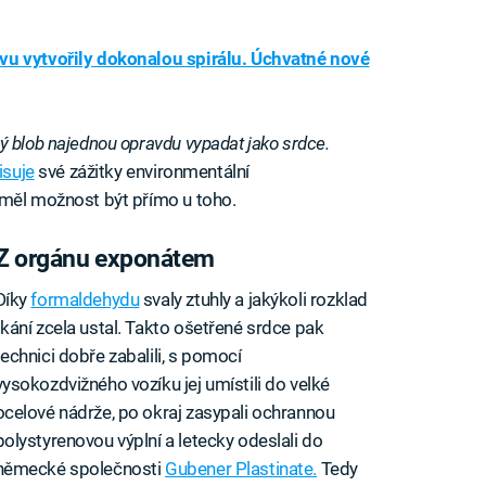
vu vytvořily dokonalou spirálu. Úchvatné nové
ý blob najednou opravdu vypadat jako srdce.
isuje
své zážitky environmentální
ý měl možnost být přímo u toho.
Z orgánu exponátem
Díky
formaldehydu
svaly ztuhly a jakýkoli rozklad
tkání zcela ustal. Takto ošetřené srdce pak
technici dobře zabalili, s pomocí
vysokozdvižného vozíku jej umístili do velké
ocelové nádrže, po okraj zasypali ochrannou
polystyrenovou výplní a letecky odeslali do
německé společnosti
Gubener Plastinate.
Tedy