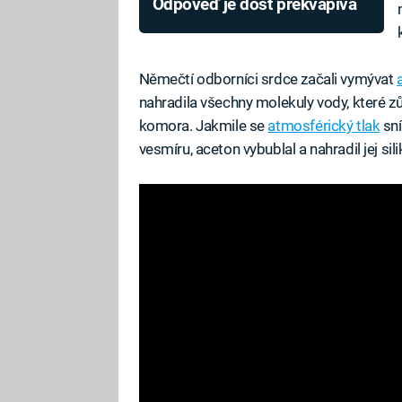
Odpověď je dost překvapivá
Němečtí odborníci srdce začali vymývat
nahradila všechny molekuly vody, které zůs
komora. Jakmile se
atmosférický tlak
sní
vesmíru, aceton vybublal a nahradil jej sili