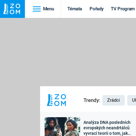
Menu
Témata
Pořady
TV Program
Cestování
Historie
HRADY A ZÁMKY
VIKINGOVÉ
HEDVÁBNÁ STEZKA
EPIDEMIE A
PANDEMIE
PŘÍRODA
STAROVĚKÝ EGYPT
Trendy:
Zrádci
U
Analýza DNA posledních
Druhá
Výročí
evropských neandrtálců
vyvrací teorii o tom, jak
světová válka