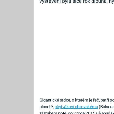
vystavení byla sice rok dlouhá, n
Gigantické srdce, o kterém je řeč, patří p
planetě,
plejtvákovi obrovskému
(Balaeno
zázrakem poté, co v roce 2015 u kanads