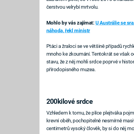
čerstvou velrybí mrtvolu.
Mohlo by vás zajímat:
U Austrálie se sra
náhoda, řekl ministr
Ptáci a žraloci se ve většině případů rych
mnoho ke zkoumání. Tentokrát se však od
stavu, že z něj mohli srdce poprvé v histo
přírodopisného muzea.
200kilové srdce
Vzhledem k tomu, že plíce plejtváka pojmo
krevní oběh, pochopitelně nesmírně masiv
centimetrů vysoký člověk, by si do něj 