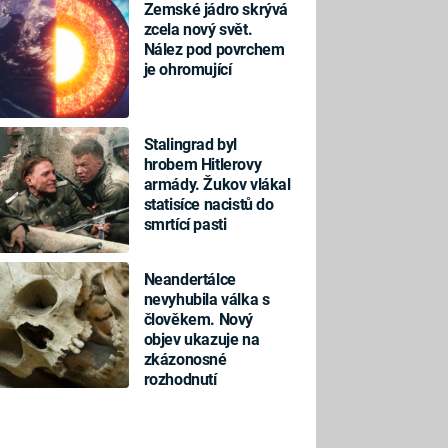
Zemské jádro skrývá
zcela nový svět.
Nález pod povrchem
je ohromující
Stalingrad byl
hrobem Hitlerovy
armády. Žukov vlákal
statisíce nacistů do
smrtící pasti
Neandertálce
nevyhubila válka s
člověkem. Nový
objev ukazuje na
zkázonosné
rozhodnutí