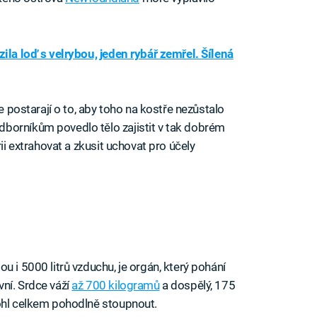
zila loď s velrybou, jeden rybář zemřel. Šílená
le postarají o to, aby toho na kostře nezůstalo
borníkům povedlo tělo zajistit v tak dobrém
rii extrahovat a zkusit uchovat pro účely
u i 5000 litrů vzduchu, je orgán, který pohání
ní. Srdce váží
až 700 kilogramů
a dospělý, 175
mohl celkem pohodlně stoupnout.