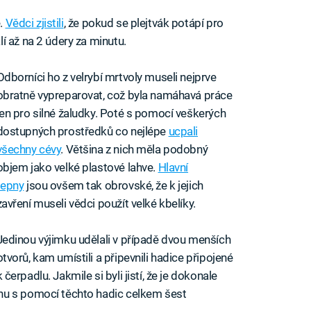
e.
Vědci zjistili
, že pokud se plejtvák potápí pro
í až na 2 údery za minutu.
Odborníci ho z velrybí mrtvoly museli nejprve
obratně vypreparovat, což byla namáhavá práce
jen pro silné žaludky. Poté s pomocí veškerých
dostupných prostředků co nejlépe
ucpali
všechny cévy
. Většina z nich měla podobný
objem jako velké plastové lahve.
Hlavní
tepny
jsou ovšem tak obrovské, že k jejich
zavření museli vědci použít velké kbelíky.
Jedinou výjimku udělali v případě dvou menších
otvorů, kam umístili a připevnili hadice připojené
k čerpadlu. Jakmile si byli jistí, že je dokonale
nu s pomocí těchto hadic celkem šest