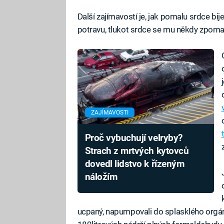
Další zajímavostí je, jak pomalu srdce bij
potravu, tlukot srdce se mu někdy zpomal
ZAJÍMAVOSTI
Proč vybuchují velryby?
Strach z mrtvých kytovců
dovedl lidstvo k řízeným
náložím
ucpaný, napumpovali do splasklého orgá