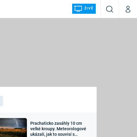
ŽIVĚ
Vyhledávání
Můj p
Prima+
ÁLKA
CNN Prima NEWS
Prima FRESH
Prima LIVING
LMY A
Prima Ženy
Prima LAJK
Prachaticko zasáhly 10 cm
osti
velké kroupy. Meteorologové
Sledujte nás
ukázali, jak to souvisí s