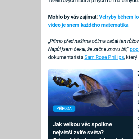
189litrových nádrží plných formaldehydu.
Mohlo by vás zajímat:
Velryby během lo
video je snem každého matematika
„
Přímo před našima očima začal ten růžov
Napůl jsem čekal, že začne znovu bít
,“
pop
dokumentarista
Sam Rose Phillips
, kter
PŘÍRODA
Jak velkou věc spolkne
největší zvíře světa?