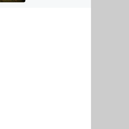
US
tornádem
RSUS
ZE A