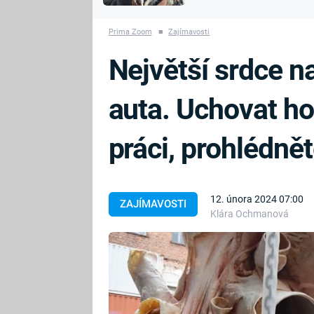
MARIE TEREZIE
vyhynuli
ADOLF HITLER
NAPOLEON
Prima Zoom
■
Zajímavosti
BONAPARTE
ATENTÁT NA
Největší srdce n
REINHARDA
BRITSKÁ
HEYDRICHA
KRÁLOVSKÁ
auta. Uchovat h
RODINA
PRVNÍ SVĚTOVÁ
VÁLKA
práci, prohlédnět
12. února 2024 07:00
ZAJÍMAVOSTI
Klára Ochmanová