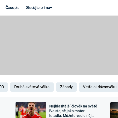
Časopis
Sledujte prima+
Věda a
Války
technika
STUDENÁ V
KORONAVIRUS
VÁLKA VE
VIETNAMU
VESMÍR
VÁLEČNÉ FI
MARS
SERIÁLY
FO
Druhá světová válka
Záhady
Vetřelci dávnověku
Nejhlasitější člověk na světě
Záhady a
Zajímav
řve stejně jako motor
letadla. Můžete vedle něj
konspirace