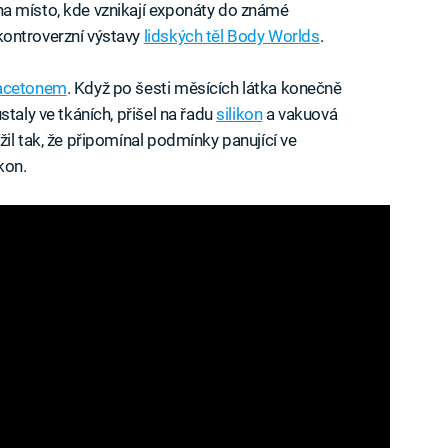
na místo, kde vznikají exponáty do známé
kontroverzní výstavy
lidských těl Body Worlds
.
acetonem
. Když po šesti měsících látka konečně
taly ve tkáních, přišel na řadu
silikon
a vakuová
žil tak, že připomínal podmínky panující ve
kon.