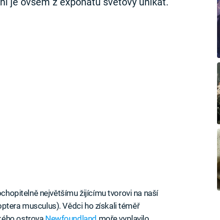
yní je ovšem z exponátu světový unikát.
ochopitelně největšímu žijícímu tvorovi na naší
ptera musculus). Vědci ho získali téměř
kého ostrova
Newfoundland
moře vyplavilo