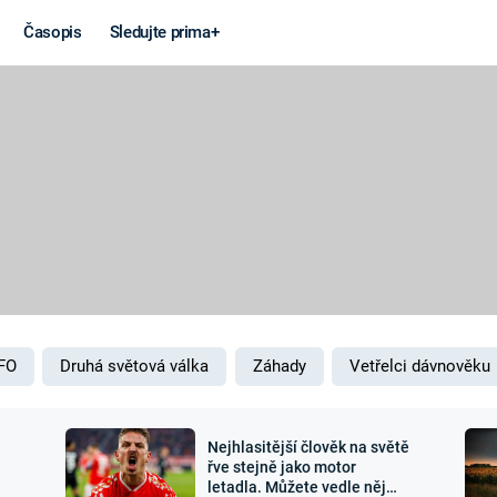
Časopis
Sledujte prima+
Věda a
Války
technika
STUDENÁ V
KORONAVIRUS
VÁLKA VE
VIETNAMU
VESMÍR
VÁLEČNÉ FI
MARS
SERIÁLY
FO
Druhá světová válka
Záhady
Vetřelci dávnověku
Nejhlasitější člověk na světě
Záhady a
Zajímav
řve stejně jako motor
letadla. Můžete vedle něj
konspirace