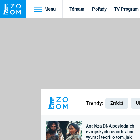
Menu
Témata
Pořady
TV Program
Cestování
Historie
HRADY A ZÁMKY
VIKINGOVÉ
HEDVÁBNÁ STEZKA
EPIDEMIE A
PANDEMIE
PŘÍRODA
STAROVĚKÝ EGYPT
Trendy:
Zrádci
U
Analýza DNA posledních
Druhá
Výročí
evropských neandrtálců
vyvrací teorii o tom, jak
světová válka