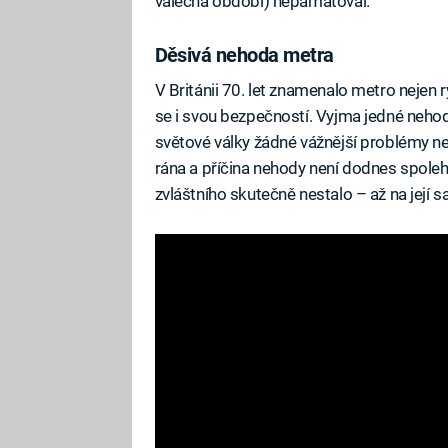
válečná období) nepamatoval.
Děsivá nehoda metra
V Británii 70. let znamenalo metro nejen 
se i svou bezpečností. Vyjma jedné neh
světové války žádné vážnější problémy ne
rána a příčina nehody není dodnes spolehl
zvláštního skutečně nestalo – až na její 