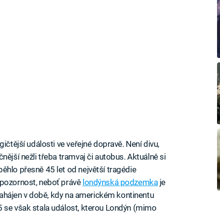
ičtější události ve veřejné dopravě. Není divu,
nější nežli třeba tramvaj či autobus. Aktuálně si
ěhlo přesně 45 let od největší tragédie
 pozornost, neboť právě
londýnská podzemka
je
z zahájen v době, kdy na americkém kontinentu
5 se však stala událost, kterou Londýn (mimo