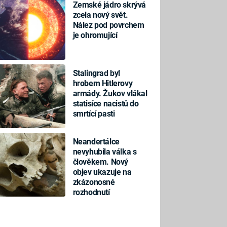
Zemské jádro skrývá
zcela nový svět.
Nález pod povrchem
je ohromující
Stalingrad byl
hrobem Hitlerovy
armády. Žukov vlákal
statisíce nacistů do
smrtící pasti
Neandertálce
nevyhubila válka s
člověkem. Nový
objev ukazuje na
zkázonosné
rozhodnutí