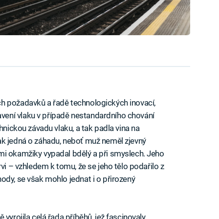
h požadavků a řadě technologických inovací,
ení vlaku v případě nestandardního chování
hnickou závadu vlaku, a tak padla vina na
ak jedná o záhadu, neboť muž neměl zjevný
mi okamžiky vypadal bdělý a při smyslech. Jeho
rvi – vzhledem k tomu, že se jeho tělo podařilo z
ody, se však mohlo jednat i o přirozený
vyrojila celá řada příběhů, jež fascinovaly