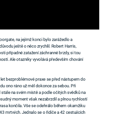
Moorgate, na jejímž konci bylo zarážedlo a
ůvodu ještě o něco zrychlil. Robert Harris,
rosti případné zatažení záchranné brzdy, si tou
ostí. Ale otazníky vyvolává především chování
i let bezproblémové praxe se před nástupem do
ízdu ono ráno už měl dokonce za sebou. Při
 stále na svém místě a podle očitých svědků na
 osudný moment však nezabrzdil a plnou rychlostí
 trasa končila. Vše se odehrálo během okamžiku
43 mrtvých. Jednalo se o řidiče a 42 cestujících