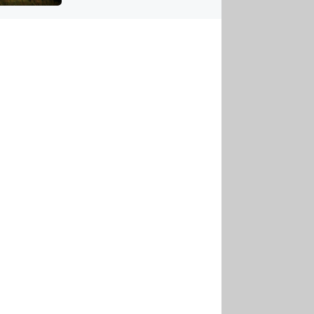
US
tornádem
RSUS
ZE A