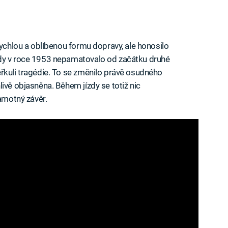
rychlou a oblíbenou formu dopravy, ale honosilo
ody v roce 1953 nepamatovalo od začátku druhé
řkuli tragédie. To se změnilo právě osudného
ivě objasněna. Během jízdy se totiž nic
samotný závěr.