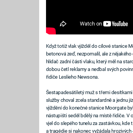
Když totiž vlak vjížděl do cílové stanice 
betonová zeď, nezpomalil, ale z nějakého d
hlídač zadní části vlaku, který měl na sta
dobou četl reklamy a nedbal svých povinn
řidiče Leslieho Newsona.
Šestapadesátiletý muž s třemi desítkam
služby choval zcela standardně a jednu j
vjíždění do konečné stanice Moorgate byl
nástupišti seděl bdělý na místě řidiče. V
vjel do slepého tunelu za zastávkou, kde
a tragédie si nakonec vyžádala hrozivých 