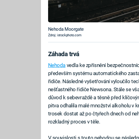
Nehoda Moorgate
Zdroj: istockphoto.com
Záhada trvá
Nehoda
vedla ke zpřísnění bezpečnostníc
především systému automatického zastav
řidiče. Následné vyšetřování vyloučilo tec
nešťastného řidiče Newsona. Stále se vš
důvod k sebevraždě a těsně před klíčový
pitva odhalila malé množství alkoholu v k
trosek dostat až po čtyřech dnech od neh
rozkladný proces v těle.
V souvislosti s touto nehodou se následně 