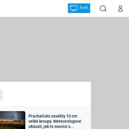
ŽIVĚ
Vyhledávání
Můj p
Prima+
ÁLKA
CNN Prima NEWS
Prima FRESH
Prima LIVING
LMY A
Prima Ženy
Prima LAJK
Prachaticko zasáhly 10 cm
osti
velké kroupy. Meteorologové
Sledujte nás
ukázali, jak to souvisí s