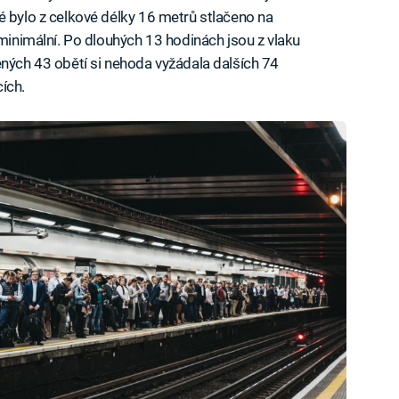
é bylo z celkové délky 16 metrů stlačeno na
 minimální. Po dlouhých 13 hodinách jsou z vlaku
ěných 43 obětí si nehoda vyžádala dalších 74
ích.