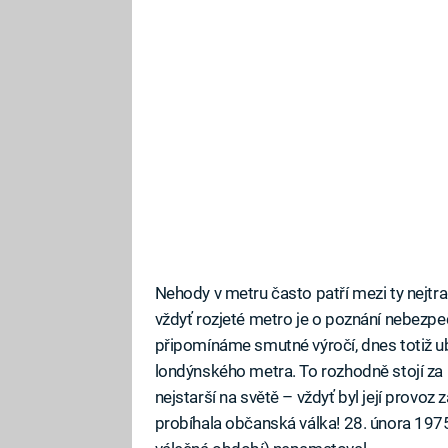
Nehody v metru často patří mezi ty nejtrag
vždyť rozjeté metro je o poznání nebezpeč
připomínáme smutné výročí, dnes totiž ub
londýnského metra. To rozhodně stojí za
nejstarší na světě – vždyť byl její provo
probíhala občanská válka! 28. února 197