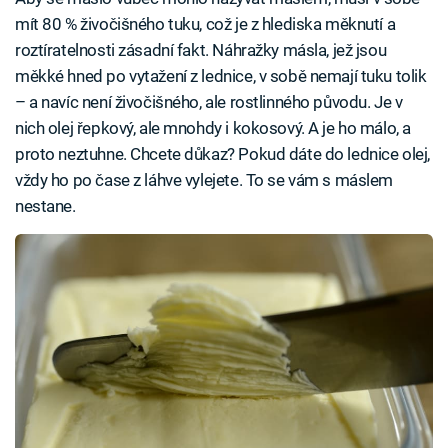
mít 80 % živočišného tuku, což je z hlediska měknutí a
roztíratelnosti zásadní fakt. Náhražky másla, jež jsou
měkké hned po vytažení z lednice, v sobě nemají tuku tolik
– a navíc není živočišného, ale rostlinného původu. Je v
nich olej řepkový, ale mnohdy i kokosový. A je ho málo, a
proto neztuhne. Chcete důkaz? Pokud dáte do lednice olej,
vždy ho po čase z láhve vylejete. To se vám s máslem
nestane.