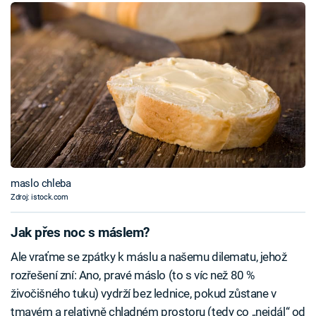
maslo chleba
Zdroj: istock.com
Jak přes noc s máslem?
Ale vraťme se zpátky k máslu a našemu dilematu, jehož
rozřešení zní: Ano, pravé máslo (to s víc než 80 %
živočišného tuku) vydrží bez lednice, pokud zůstane v
tmavém a relativně chladném prostoru (tedy co „nejdál“ od