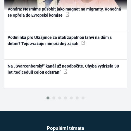
Vondra: Nesmíme působit jako magnet na migranty. Konečná
se opřela do Evropské komise
Podmínka pro Ukrajince za útok zápalnou lahví na dům s
dětmi? Tejc zvažuje mimořádný zásah
Na „Švarcenberský“ kanál už neodbočíte. Chyba vydržela 30
let, teď ceduli celou odstraní
Populární témata