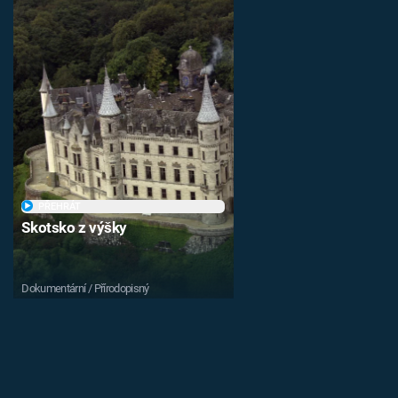
PŘEHRÁT
Skotsko z výšky
Dokumentární / Přírodopisný