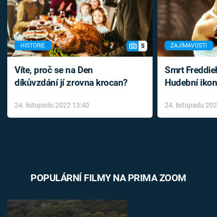
5
HISTORIE
ZAJÍMAVOSTI
Víte, proč se na Den
Smrt Freddie
díkůvzdání jí zrovna krocan?
Hudební ikon
až do konce 
24. listopadu 2022 13:40
24. listopadu 20
léky
POPULÁRNÍ FILMY NA PRIMA ZOOM