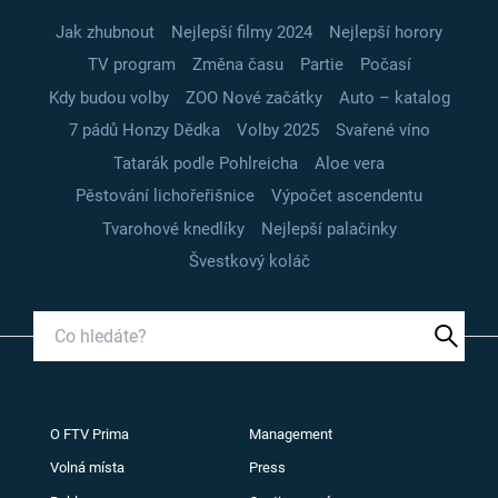
Jak zhubnout
Nejlepší filmy 2024
Nejlepší horory
TV program
Změna času
Partie
Počasí
Kdy budou volby
ZOO Nové začátky
Auto – katalog
7 pádů Honzy Dědka
Volby 2025
Svařené víno
Tatarák podle Pohlreicha
Aloe vera
Pěstování lichořeřišnice
Výpočet ascendentu
Tvarohové knedlíky
Nejlepší palačinky
Švestkový koláč
O FTV Prima
Management
Volná místa
Press