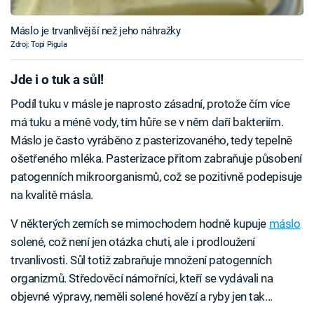
Máslo je trvanlivější než jeho náhražky
Zdroj: Topi Pigula
Jde i o tuk a sůl!
Podíl tuku v másle je naprosto zásadní, protože čím více
má tuku a méně vody, tím hůře se v něm daří bakteriím.
Máslo je často vyráběno z pasterizovaného, tedy tepelně
ošetřeného mléka. Pasterizace přitom zabraňuje působení
patogenních mikroorganismů, což se pozitivně podepisuje
na kvalitě másla.
V některých zemích se mimochodem hodně kupuje
máslo
solené, což není jen otázka chuti, ale i prodloužení
trvanlivosti. Sůl totiž zabraňuje množení patogenních
organizmů. Středověcí námořníci, kteří se vydávali na
objevné výpravy, neměli solené hovězí a ryby jen tak...