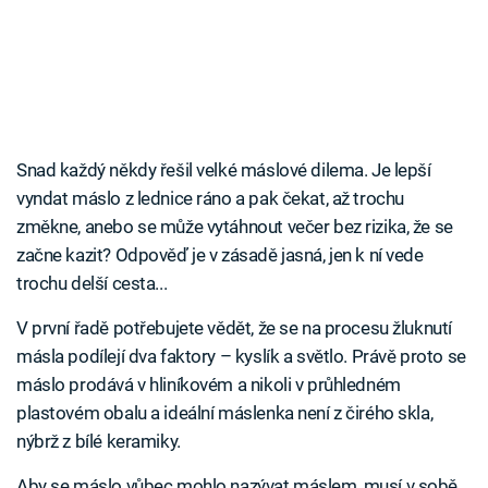
Snad každý někdy řešil velké máslové dilema. Je lepší
vyndat máslo z lednice ráno a pak čekat, až trochu
změkne, anebo se může vytáhnout večer bez rizika, že se
začne kazit? Odpověď je v zásadě jasná, jen k ní vede
trochu delší cesta...
V první řadě potřebujete vědět, že se na procesu žluknutí
másla podílejí dva faktory – kyslík a světlo. Právě proto se
máslo prodává v hliníkovém a nikoli v průhledném
plastovém obalu a ideální máslenka není z čirého skla,
nýbrž z bílé keramiky.
Aby se máslo vůbec mohlo nazývat máslem, musí v sobě