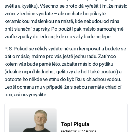
světla a kyslíku). Všechno se proto dá vyřešit tím, že máslo
večer z lednice vyndáte – ale necháte ho přikryté
keramickou máslenkou na místě, kde nebudou od rána
prát sluneční paprsky. Po použití pak máslo samozřejmě
vraťte zpátky do lednice, kde mu vždy bude nejlépe.
P. S. Pokud se někdy vydáte někam kempovat a budete se
bát o máslo, máme pro vás ještě jednu radu. Zatímco
kolem vás bude parné léto, zabalte máslo do pytlíku
(ideálně neprůhledného, igelitový ale holt také postačí) a
potopte ho někde ve stínu do kyblíku s chladnou vodou.
Lepší ochranu mu v případě, že s sebou nemáte chladicí
box, asi nevymyslíte.
Topi Pigula
redaktor FTV Prima