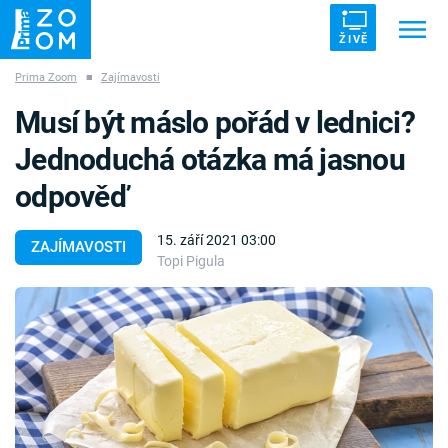
ŽIVĚ
Prima Zoom
■
Zajímavosti
Trendy:
ZRÁDCI
UFO
DRUHÁ SVĚTOVÁ VÁLKA
Musí být máslo pořád v lednici?
ZÁHADY
VETŘELCI DÁVNOVĚKU
Jednoduchá otázka má jasnou
odpověď
15. září 2021 03:00
ZAJÍMAVOSTI
Topi Pigula
Témata
Témata
Pořady
TV Program