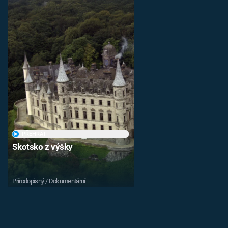
PŘEHRÁT
Skotsko z výšky
Přírodopisný / Dokumentární