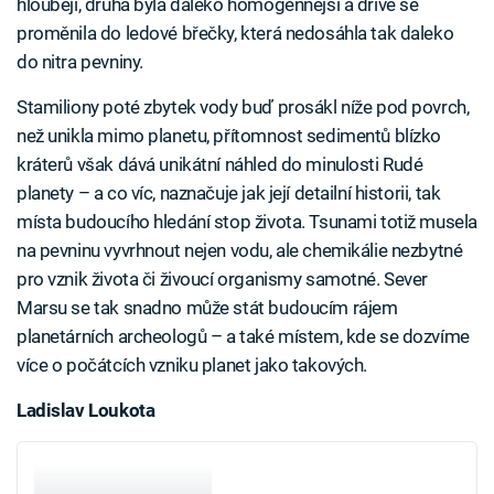
hlouběji, druhá byla daleko homogennější a dříve se
proměnila do ledové břečky, která nedosáhla tak daleko
do nitra pevniny.
Stamiliony poté zbytek vody buď prosákl níže pod povrch,
než unikla mimo planetu, přítomnost sedimentů blízko
kráterů však dává unikátní náhled do minulosti Rudé
planety – a co víc, naznačuje jak její detailní historii, tak
místa budoucího hledání stop života. Tsunami totiž musela
na pevninu vyvrhnout nejen vodu, ale chemikálie nezbytné
pro vznik života či živoucí organismy samotné. Sever
Marsu se tak snadno může stát budoucím rájem
planetárních archeologů – a také místem, kde se dozvíme
více o počátcích vzniku planet jako takových.
Ladislav Loukota