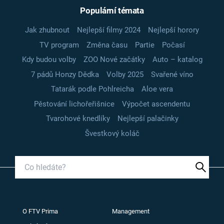
Populární témata
Jak zhubnout
Nejlepší filmy 2024
Nejlepší horory
TV program
Změna času
Partie
Počasí
Kdy budou volby
ZOO Nové začátky
Auto – katalog
7 pádů Honzy Dědka
Volby 2025
Svařené víno
Tatarák podle Pohlreicha
Aloe vera
Pěstování lichořeřišnice
Výpočet ascendentu
Tvarohové knedlíky
Nejlepší palačinky
Švestkový koláč
O FTV Prima
Management