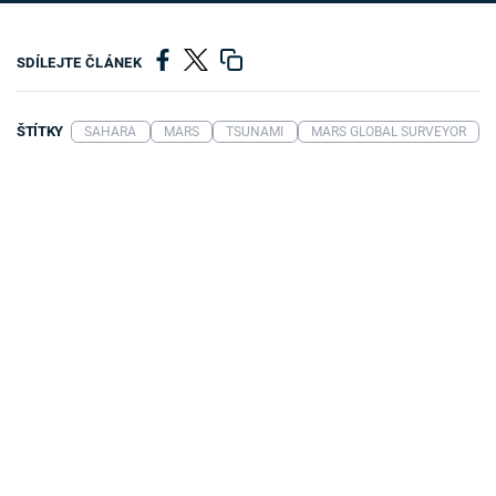
SDÍLEJTE ČLÁNEK
ŠTÍTKY
SAHARA
MARS
TSUNAMI
MARS GLOBAL SURVEYOR