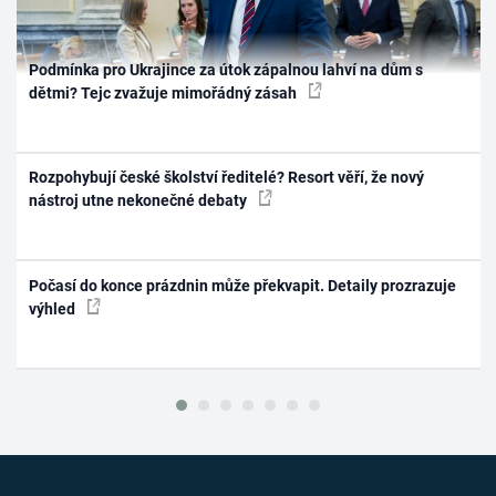
Podmínka pro Ukrajince za útok zápalnou lahví na dům s
dětmi? Tejc zvažuje mimořádný zásah
Rozpohybují české školství ředitelé? Resort věří, že nový
nástroj utne nekonečné debaty
Počasí do konce prázdnin může překvapit. Detaily prozrazuje
výhled