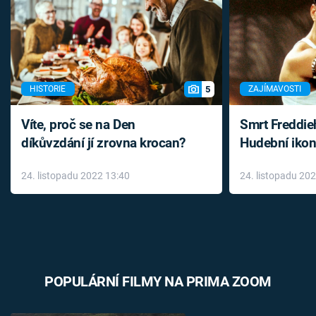
5
HISTORIE
ZAJÍMAVOSTI
Víte, proč se na Den
Smrt Freddie
díkůvzdání jí zrovna krocan?
Hudební ikon
až do konce 
24. listopadu 2022 13:40
24. listopadu 20
léky
POPULÁRNÍ FILMY NA PRIMA ZOOM