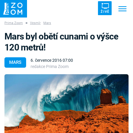
ŽIVĚ
Prima Zoom
■
Vesmír
Mars
Trendy:
ZRÁDCI
UFO
DRUHÁ SVĚTOVÁ VÁLKA
Mars byl obětí cunami o výšce
ZÁHADY
VETŘELCI DÁVNOVĚKU
120 metrů!
6. července 2016 07:00
MARS
redakce Prima Zoom
Témata
Témata
Pořady
TV Program