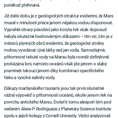
poněkud přehnaná.
Již delší dobu je z geologických struktur evidentní, že Mars
musel v minulosti přece jenom nějakou vodou disponovat.
Vyprahlé útvary působící jako koryta řek však doposud
nebyla skutečně hodnověrným důkazem – tím víc, čím je z
měsíců plynných obrů evidentní, že geologické změny
mohou vyvolávat i jiné látky než jen voda. Samozřejmě,
přítomnost tekuté vody na Marsu byla rovněž definitivně
prokázána loni, namísto oceánů však jde jenom o slabý
pramínek tekoucí jenom díky kombinaci specifického
tlaku a vysoké salinity vody.
Důkazy marťanského tsunami jsou tak první skutečně
vážná výpověď o přítomnosti oceánů, nikoliv jenom řek na
povrchu antického Marsu. Došel k tomu alespoň tým pod
vedením Alexe P. Rodrigueze z Planetary Science Institute
spolu s jejich kolegy z Cornell Univesity. Vědci analyzovali