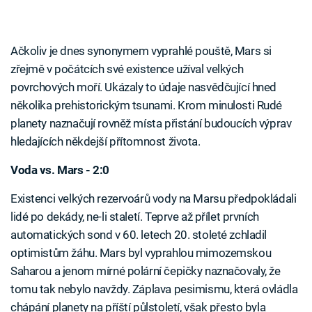
Ačkoliv je dnes synonymem vyprahlé pouště, Mars si
zřejmě v počátcích své existence užíval velkých
povrchových moří. Ukázaly to údaje nasvědčující hned
několika prehistorickým tsunami. Krom minulosti Rudé
planety naznačují rovněž místa přistání budoucích výprav
hledajících někdejší přítomnost života.
Voda vs. Mars - 2:0
Existenci velkých rezervoárů vody na Marsu předpokládali
lidé po dekády, ne-li staletí. Teprve až přílet prvních
automatických sond v 60. letech 20. stoleté zchladil
optimistům žáhu. Mars byl vyprahlou mimozemskou
Saharou a jenom mírné polární čepičky naznačovaly, že
tomu tak nebylo navždy. Záplava pesimismu, která ovládla
chápání planety na příští půlstoletí, však přesto byla