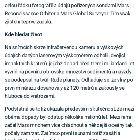
celou řádku fotografií a údajů pořízených sondami Mars
Reconaissance Orbiter a Mars Global Surveyor. Tím však
zjištění teprve začala.
Kde hledat život
Na snímcích skrze infračervenou kameru a výškových
údajích daných laserovým výškoměrem odhalili dvojici
impaktních kráterů, jejichž dopad před třemi miliardami let
vyvrhl na pevninu obrovské množství sedimentů a navždy
se podepsal na tváři Rudé planety. Odhaduje se, že vlny po
prvním nárazu dosahovaly až 120 metrů a zakously se
hluboce do vnitrozemí.
Podstatná se totiž ukázala především skutečnost, že mezi
oběma dopady byl odstup několika milionů let. Mezi nimi
začal Mars mnohem více chladnout a někdejší oceány tak
počaly zamrzat. Zatímco první tsunami totiž zasáhla