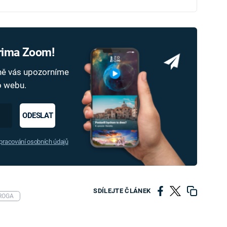
Prima Zoom!
dně vás upozorníme
ho webu.
ODESLAT
racování osobních údajů
SDÍLEJTE ČLÁNEK
ROGA