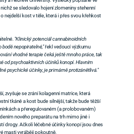
 nichž se sledovalo hojení zlomeniny stehenní
o nejdelší kost v těle, která i přes svou křehkost
itelné.
"Klinický potenciál cannabinoidních
o bodě nepopiratelné,"
řekl vedoucí výzkumu
cování vhodné terapie čeká ještě mnoho práce, tak
ické od psychoaktivních účinků konopí. Hlavním
dné psychické účinky, je primárně protizánětlivá."
jší, zvyšuje se zrání kolagenní matrice, která
stní tkáně a kost bude silnější, takže bude těžší
odmínkách a přeregulovaném (a prolobovaném)
ením nového preparátu na trh mimo jiné i
stí drogy. Ačkoli léčebné účinky konopí jsou dnes
é masti vyrábějí pokoutně.