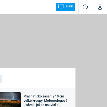
ŽIVĚ
Vyhledávání
Můj p
Prima+
ÁLKA
CNN Prima NEWS
Prima FRESH
Prima LIVING
LMY A
Prima Ženy
Prima LAJK
Prachaticko zasáhly 10 cm
osti
velké kroupy. Meteorologové
Sledujte nás
ukázali, jak to souvisí s