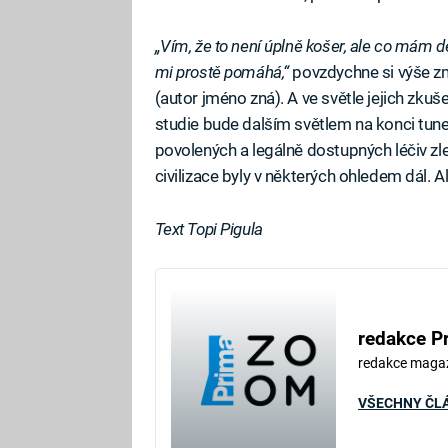
„Vím, že to není úplně košer, ale co mám d
mi prostě pomáhá,“
povzdychne si výše zm
(autor jméno zná). A ve světle jejich zku
studie bude dalším světlem na konci tune
povolených a legálně dostupných léčiv zle
civilizace byly v některých ohledem dál. A
Text Topi Pigula
redakce P
redakce maga
VŠECHNY ČL