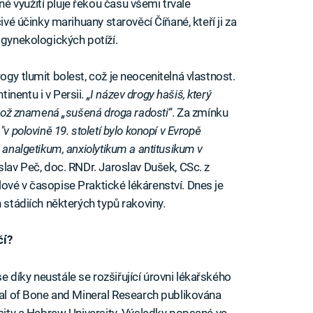
 využití pluje řekou času všemi trvale
ivé účinky marihuany starověcí Číňané, kteří ji za
 gynekologických potíží.
ogy tlumit bolest, což je neocenitelná vlastnost.
nentu i v Persii.
„I název drogy hašiš, který
, což znamená „sušená droga radosti“
. Za zmínku
y
"v polovině 19. století bylo konopí v Evropě
 analgetikum, anxiolytikum a antitusikum v
slav Peč, doc. RNDr. Jaroslav Dušek, CSc. z
ové v časopise Praktické lékárenství. Dnes je
 stádiích některých typů rakoviny.
čí?
 díky neustále se rozšiřující úrovni lékařského
rnal of Bone and Mineral Research publikována
rsity a Hebrew University. Výsledky popsané ve