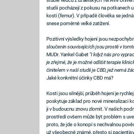
studii pocházejí z pokusu na potkanech u
kosti (femur). V případě člověka se jedná 
snese poměrně velké zatížení.
Pozitivní výsledky hojení jsou nezpochybn
sloučenin souvisejících jsou prostě v tomt
MUDr. Yankel Gabet
"I když nás pro vypra
je zřejmé, že je možné odlišit terapie klin
činitelem v naší studii je CBD, jež nemá žá
Jaké konkrétní účinky CBD má?
Kosti jsou silnější, průběh hojení je rychle
poskytuje základ pro nové mineralizaci ko
ji v budoucnu znovu zlomit. V našich p
prostředí ovšem může být problém s uved
proto, že jde o konopí s nechvalnou pově
už všeobecně známé, přesto si pacientisv