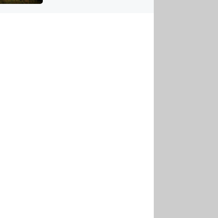
US
tornádem
RSUS
ZE A