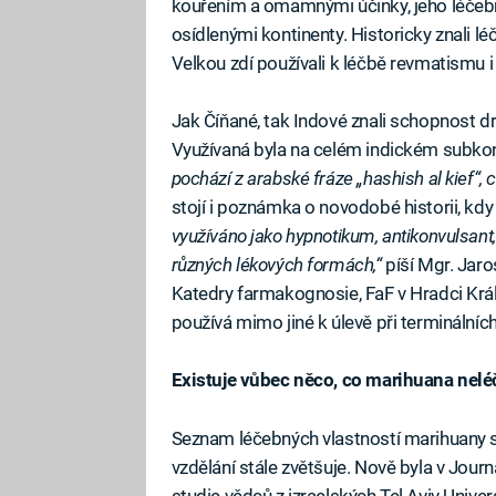
kouřením a omamnými účinky, jeho léčebné
osídlenými kontinenty. Historicky znali léč
Velkou zdí používali k léčbě revmatismu i
Jak Číňané, tak Indové znali schopnost dr
Využívaná byla na celém indickém subkonti
pochází z arabské fráze „hashish al kief“
stojí i poznámka o novodobé historii, kd
využíváno jako hypnotikum, antikonvulsant,
různých lékových formách,“
píší Mgr. Jaro
Katedry farmakognosie, FaF v Hradci Král
používá mimo jiné k úlevě při terminálních
Existuje vůbec něco, co marihuana nelé
Seznam léčebných vlastností marihuany se
vzdělání stále zvětšuje. Nově byla v Jou
studie vědců z izraelských Tel Aviv Unive