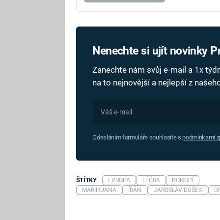
Nenechte si ujít novinky 
Zanechte nám svůj e-mail a 1x tý
na to nejnovější a nejlepší z naše
Odesláním formuláře souhlasíte s
podmínkami zp
ŠTÍTKY
EVROPA
LÉČBA
KONOPÍ
MARIHUANA
ÍRÁN
JAROSLAV DUŠEK
D