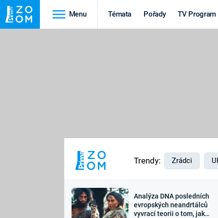
Menu
Témata
Pořady
TV Program
Cestování
Historie
HRADY A ZÁMKY
VIKINGOVÉ
HEDVÁBNÁ STEZKA
EPIDEMIE A
PANDEMIE
PŘÍRODA
STAROVĚKÝ EGYPT
Trendy:
Zrádci
U
Analýza DNA posledních
Druhá
Výročí
evropských neandrtálců
vyvrací teorii o tom, jak
světová válka