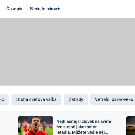
Časopis
Sledujte prima+
Věda a
Války
technika
STUDENÁ V
KORONAVIRUS
VÁLKA VE
VIETNAMU
VESMÍR
VÁLEČNÉ FI
MARS
SERIÁLY
FO
Druhá světová válka
Záhady
Vetřelci dávnověku
Nejhlasitější člověk na světě
Záhady a
Zajímav
řve stejně jako motor
letadla. Můžete vedle něj
konspirace