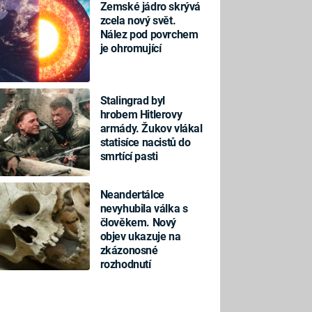
Zemské jádro skrývá
zcela nový svět.
Nález pod povrchem
je ohromující
Stalingrad byl
hrobem Hitlerovy
armády. Žukov vlákal
statisíce nacistů do
smrtící pasti
Neandertálce
nevyhubila válka s
člověkem. Nový
objev ukazuje na
zkázonosné
rozhodnutí