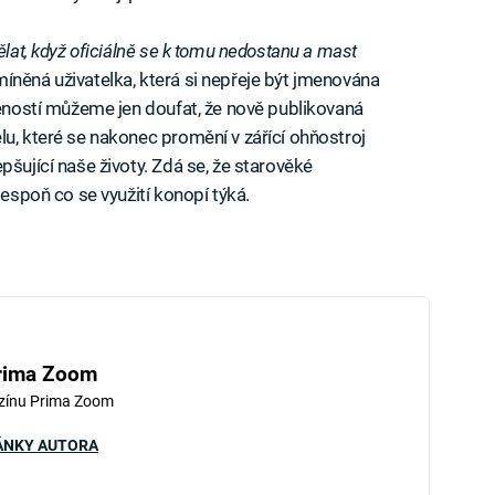
ělat, když oficiálně se k tomu nedostanu a mast
íněná uživatelka, která si nepřeje být jmenována
šeností můžeme jen doufat, že nově publikovaná
lu, které se nakonec promění v zářící ohňostroj
pšující naše životy. Zdá se, že starověké
lespoň co se využití konopí týká.
rima Zoom
zínu Prima Zoom
ÁNKY AUTORA