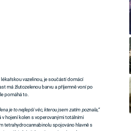
ě lékařskou vazelinou, je součástí domácí
st má žlutozelenou barvu a příjemně voní po
ale pomáhá to.
ena je to nejlepší věc, kterou jsem zatím poznala,“
á v hojení kolen s voperovanými totálními
em tetrahydrocannabinolu spojováno hlavně s