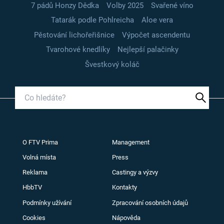
7 pádů Honzy Dědka
Volby 2025
Svařené víno
Tatarák podle Pohlreicha
Aloe vera
Pěstování lichořeřišnice
Výpočet ascendentu
Tvarohové knedlíky
Nejlepší palačinky
Švestkový koláč
O FTV Prima
Management
Volná místa
Press
Reklama
Castingy a výzvy
HbbTV
Kontakty
Podmínky užívání
Zpracování osobních údajů
Cookies
Nápověda