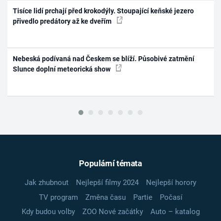
Tisíce lidí prchají před krokodýly. Stoupající keňské jezero
přivedlo predátory až ke dveřím
Nebeská podívaná nad Českem se blíží. Působivé zatmění
Slunce doplní meteorická show
Populární témata
Jak zhubnout
Nejlepší filmy 2024
Nejlepší horory
TV program
Změna času
Partie
Počasí
Kdy budou volby
ZOO Nové začátky
Auto – katalog