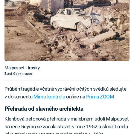
Malpasset - trosky
Zdroj: Getty Images
Průběh tragédie včetně vyprávění očitých svědků sledujte
v dokumentu
Mimo kontrolu
online na
Prima ZOOM
.
Přehrada od slavného architekta
Klenbová betonová přehrada v malebném údolí Malpasset
na řece Reyran se začala stavět v roce 1952 a sloužit měla