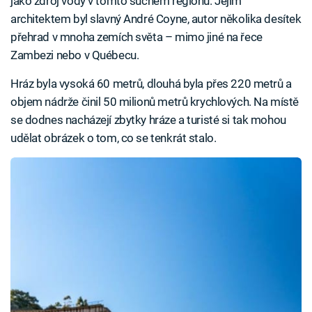
jako zdroj vody v tomto suchém regionu. Jejím
architektem byl slavný André Coyne, autor několika desítek
přehrad v mnoha zemích světa – mimo jiné na řece
Zambezi nebo v Québecu.
Hráz byla vysoká 60 metrů, dlouhá byla přes 220 metrů a
objem nádrže činil 50 milionů metrů krychlových. Na místě
se dodnes nacházejí zbytky hráze a turisté si tak mohou
udělat obrázek o tom, co se tenkrát stalo.