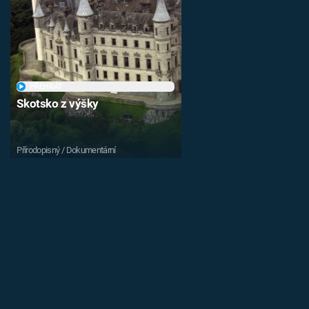
PŘEHRÁT
Skotsko z výšky
Přírodopisný / Dokumentární