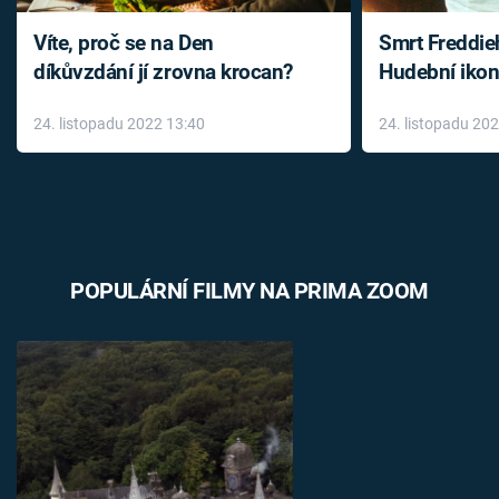
Víte, proč se na Den
Smrt Freddie
díkůvzdání jí zrovna krocan?
Hudební ikon
až do konce 
24. listopadu 2022 13:40
24. listopadu 20
léky
POPULÁRNÍ FILMY NA PRIMA ZOOM