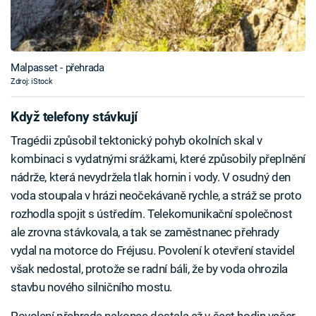
Malpasset - přehrada
Zdroj: iStock
Když telefony stávkují
Tragédii způsobil tektonický pohyb okolních skal v
kombinaci s vydatnými srážkami, které způsobily přeplnění
nádrže, která nevydržela tlak hornin i vody. V osudný den
voda stoupala v hrázi neočekávaně rychle, a stráž se proto
rozhodla spojit s ústředím. Telekomunikační společnost
ale zrovna stávkovala, a tak se zaměstnanec přehrady
vydal na motorce do Fréjusu. Povolení k otevření stavidel
však nedostal, protože se radní báli, že by voda ohrozila
stavbu nového silničního mostu.