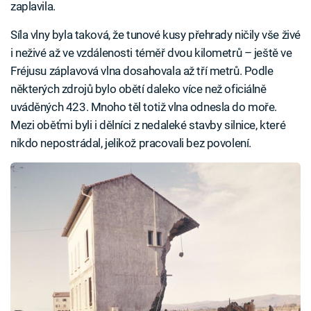
zaplavila.
Síla vlny byla taková, že tunové kusy přehrady ničily vše živé
i neživé až ve vzdálenosti téměř dvou kilometrů – ještě ve
Fréjusu záplavová vlna dosahovala až tří metrů. Podle
některých zdrojů bylo obětí daleko více než oficiálně
uváděných 423. Mnoho těl totiž vlna odnesla do moře.
Mezi oběťmi byli i dělníci z nedaleké stavby silnice, které
nikdo nepostrádal, jelikož pracovali bez povolení.