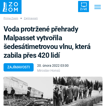
ŽIVĚ
Prima Zoom
■
Zajímavosti
Trendy:
ZRÁDCI
UFO
DRUHÁ SVĚTOVÁ VÁLKA
Voda protržené přehrady
ZÁHADY
VETŘELCI DÁVNOVĚKU
Malpasset vytvořila
šedesátimetrovou vlnu, která
zabila přes 420 lidí
Témata
20. února 2022 03:00
ZAJÍMAVOSTI
Miroslav Honsů
Témata
Pořady
TV Program