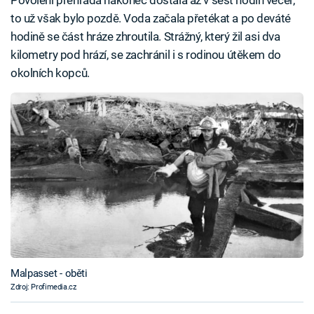
Povolení přehrada nakonec dostala až v šest hodin večer,
to už však bylo pozdě. Voda začala přetékat a po deváté
hodině se část hráze zhroutila. Strážný, který žil asi dva
kilometry pod hrází, se zachránil i s rodinou útěkem do
okolních kopců.
Malpasset - oběti
Zdroj: Profimedia.cz