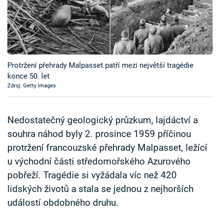
Časopis
Sledujte prima+
Přihlášení
Protržení přehrady Malpasset patří mezi největší tragédie
konce 50. let
Zdroj: Getty Images
Sledujte nás
Nedostatečný geologický průzkum, lajdáctví a
souhra náhod byly 2. prosince 1959 příčinou
protržení francouzské přehrady Malpasset, ležící
u východní části středomořského Azurového
pobřeží. Tragédie si vyžádala víc než 420
lidských životů a stala se jednou z nejhorších
událostí obdobného druhu.