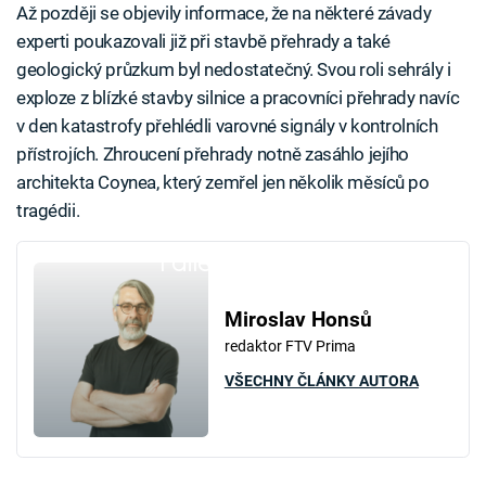
Až později se objevily informace, že na některé závady
experti poukazovali již při stavbě přehrady a také
geologický průzkum byl nedostatečný. Svou roli sehrály i
exploze z blízké stavby silnice a pracovníci přehrady navíc
v den katastrofy přehlédli varovné signály v kontrolních
přístrojích. Zhroucení přehrady notně zasáhlo jejího
architekta Coynea, který zemřel jen několik měsíců po
tragédii.
Failed to fetch
Miroslav Honsů
redaktor FTV Prima
VŠECHNY ČLÁNKY AUTORA