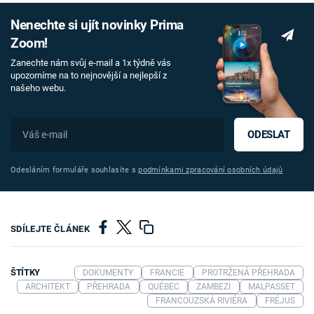
Nenechte si ujít novinky Prima
Zoom!
Zanechte nám svůj e-mail a 1x týdně vás
upozorníme na to nejnovější a nejlepší z
našeho webu.
ODESLAT
Odesláním formuláře souhlasíte s
podmínkami zpracování osobních údajů
SDÍLEJTE ČLÁNEK
ŠTÍTKY
DOKUMENTY
FRANCIE
PROTRŽENÁ PŘEHRADA
ARCHITEKT
PŘEHRADA
QUÉBEC
ZAMBEZI
MALPASSET
FRANCOUZSKÁ RIVIÉRA
FRÉJUS