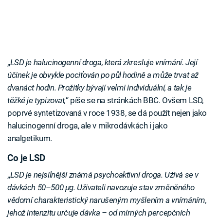
„
LSD je halucinogenní droga, která zkresluje vnímání. Její
účinek je obvykle pociťován po půl hodině a může trvat až
dvanáct hodin. Prožitky bývají velmi individuální, a tak je
těžké je typizovat,
“ píše se na stránkách BBC. Ovšem LSD,
poprvé syntetizovaná v roce 1938, se dá použít nejen jako
halucinogenní droga, ale v mikrodávkách i jako
analgetikum.
Co je LSD
„
LSD je nejsilnější známá psychoaktivní droga. Užívá se v
dávkách 50–500 μg. Uživateli navozuje stav změněného
vědomí charakteristický narušeným myšlením a vnímáním,
jehož intenzitu určuje dávka – od mírných percepčních