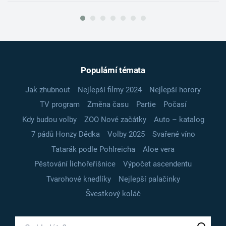
Populární témata
Jak zhubnout
Nejlepší filmy 2024
Nejlepší horory
TV program
Změna času
Partie
Počasí
Kdy budou volby
ZOO Nové začátky
Auto – katalog
7 pádů Honzy Dědka
Volby 2025
Svařené víno
Tatarák podle Pohlreicha
Aloe vera
Pěstování lichořeřišnice
Výpočet ascendentu
Tvarohové knedlíky
Nejlepší palačinky
Švestkový koláč