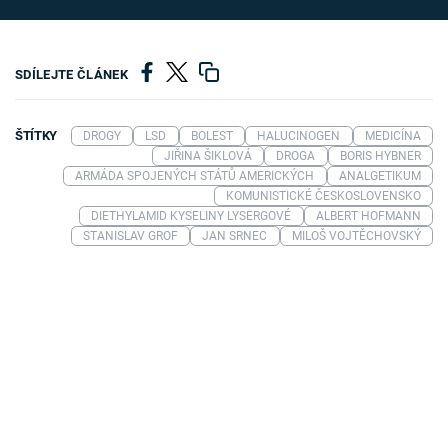
SDÍLEJTE ČLÁNEK
ŠTÍTKY
DROGY
LSD
BOLEST
HALUCINOGEN
MEDICÍNA
JIŘINA ŠIKLOVÁ
DROGA
BORIS HYBNER
ARMÁDA SPOJENÝCH STÁTŮ AMERICKÝCH
ANALGETIKUM
KOMUNISTICKÉ ČESKOSLOVENSKO
DIETHYLAMID KYSELINY LYSERGOVÉ
ALBERT HOFMANN
STANISLAV GROF
JAN SRNEC
MILOŠ VOJTĚCHOVSKÝ