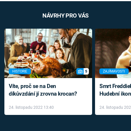
NÁVRHY PRO VÁS
5
HISTORIE
ZAJÍMAVOSTI
Víte, proč se na Den
Smrt Freddie
díkůvzdání jí zrovna krocan?
Hudební ikon
až do konce 
24. listopadu 2022 13:40
24. listopadu 20
léky