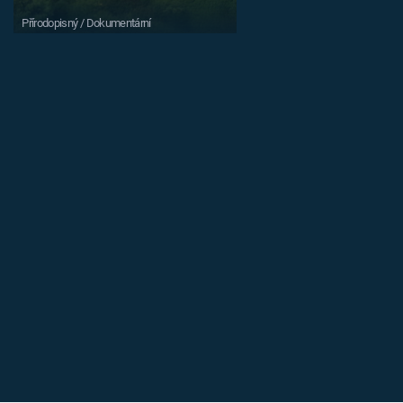
Přírodopisný / Dokumentární