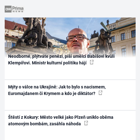
Neodborné, plýtváte penězi, píší umělci Babišovi kvůli
Klempířovi. Ministr kulturní politiku hájí
Mýty o válce na Ukrajině: Jak to bylo s nacismem,
Euromajdanem či Krymem a kdo je diktátor?
Štěstí z Kokury: Město velké jako Plzeň uniklo oběma
atomovým bombám, zasáhla náhoda