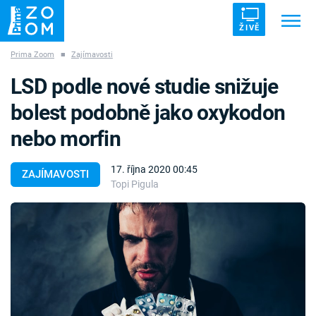
ŽIVĚ
Prima Zoom
■
Zajímavosti
Trendy:
ZRÁDCI
UFO
DRUHÁ SVĚTOVÁ VÁLKA
LSD podle nové studie snižuje
ZÁHADY
VETŘELCI DÁVNOVĚKU
bolest podobně jako oxykodon
nebo morfin
17. října 2020 00:45
ZAJÍMAVOSTI
Topi Pigula
Témata
Témata
Pořady
TV Program