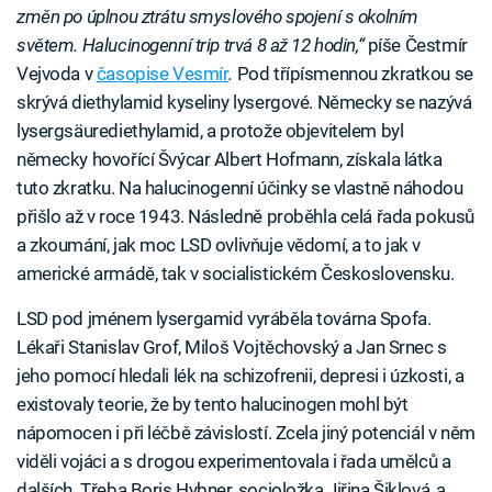
změn po úplnou ztrátu smyslového spojení s okolním
světem. Halucinogenní trip trvá 8 až 12 hodin,“
píše Čestmír
Vejvoda v
časopise Vesmír
.
Pod třípísmennou zkratkou se
skrývá diethylamid kyseliny lysergové. Německy se nazývá
lysergsäurediethylamid, a protože objevitelem byl
německy hovořící Švýcar Albert Hofmann, získala látka
tuto zkratku. Na halucinogenní účinky se vlastně náhodou
přišlo až v roce 1943. Následně proběhla celá řada pokusů
a zkoumání, jak moc LSD ovlivňuje vědomí, a to jak v
americké armádě, tak v socialistickém Československu.
LSD pod jménem lysergamid vyráběla továrna Spofa.
Lékaři Stanislav Grof, Miloš Vojtěchovský a Jan Srnec s
jeho pomocí hledali lék na schizofrenii, depresi i úzkosti, a
existovaly teorie, že by tento halucinogen mohl být
nápomocen i při léčbě závislostí. Zcela jiný potenciál v něm
viděli vojáci a s drogou experimentovala i řada umělců a
dalších. Třeba Boris Hybner, socioložka Jiřina Šiklová, a