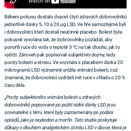
Během pokusu dostalo dvacet čtyři zdravých dobrovolníků
jednotlivé dávky 5, 10 a 20 µg LSD. Ve hře samozřejmě byli
i dobrovolníci, kteří dostali neúčinné placebo. Bolest byla
pokusně vyvolána tak, že dobrovolníky požádali, aby
ponořili ruce do vody o teplotě 3 °C na tak dlouho, jak to
vydrží. Zároveň pak popisovali subjektivní dojmy, tedy
pocity bolesti a stresu. Ve srovnání s placebem dávka 20
mikrogramů LSD významně snížila vnímání bolesti, což
znamená, že dobrovolníci vydrželi mít ruce v chladu o 20 %
času déle.
„
Pocity
s
ubjektivního vnímání bolesti u zdravých
dobrovolníků popisované po požití nízké dávky LSD jsou
srovnatelné s těmi, které byly zaznamenány po podání
opioidů, jako je oxykodon a morfin. Tato studie poskytuje
důkazy o dlouhém analgetickém účinku LSD v dávce, která je