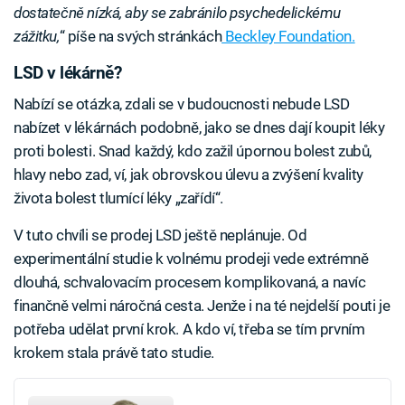
dostatečně nízká, aby se zabránilo psychedelickému
zážitku,
“ píše na svých stránkách
Beckley Foundation.
LSD v lékárně?
Nabízí se otázka, zdali se v budoucnosti nebude LSD
nabízet v lékárnách podobně, jako se dnes dají koupit léky
proti bolesti. Snad každý, kdo zažil úpornou bolest zubů,
hlavy nebo zad, ví, jak obrovskou úlevu a zvýšení kvality
života bolest tlumící léky „zařídí“.
V tuto chvíli se prodej LSD ještě neplánuje. Od
experimentální studie k volnému prodeji vede extrémně
dlouhá, schvalovacím procesem komplikovaná, a navíc
finančně velmi náročná cesta. Jenže i na té nejdelší pouti je
potřeba udělat první krok. A kdo ví, třeba se tím prvním
krokem stala právě tato studie.