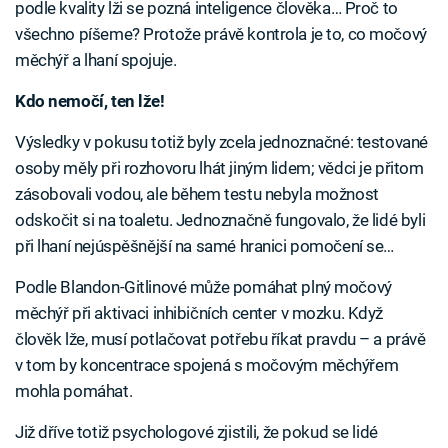
podle kvality lži se pozná inteligence člověka… Proč to
všechno píšeme? Protože právě kontrola je to, co močový
měchýř a lhaní spojuje.
Kdo nemočí, ten lže!
Výsledky v pokusu totiž byly zcela jednoznačné: testované
osoby měly při rozhovoru lhát jiným lidem; vědci je přitom
zásobovali vodou, ale během testu nebyla možnost
odskočit si na toaletu. Jednoznačně fungovalo, že lidé byli
při lhaní nejúspěšnější na samé hranici pomočení se…
Podle Blandon-Gitlinové může pomáhat plný močový
měchýř při aktivaci inhibičních center v mozku. Když
člověk lže, musí potlačovat potřebu říkat pravdu – a právě
v tom by koncentrace spojená s močovým měchýřem
mohla pomáhat.
Již dříve totiž psychologové zjistili, že pokud se lidé