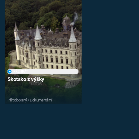
PŘEHRÁT
Skotsko z výšky
Přírodopisný / Dokumentární