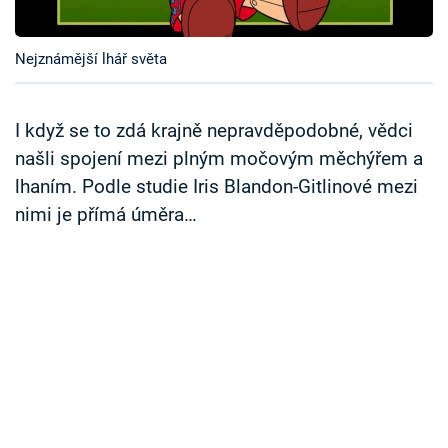
Časopis
Nejznámější lhář světa
Sledujte prima+
Přihlášení
I když se to zdá krajně nepravděpodobné, vědci
našli spojení mezi plným močovým měchýřem a
lhaním. Podle studie Iris Blandon-Gitlinové mezi
Sledujte nás
nimi je přímá úměra…