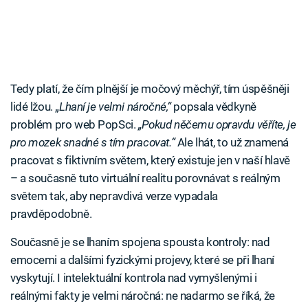
Tedy platí, že čím plnější je močový měchýř, tím úspěšněji
lidé lžou. „
Lhaní je velmi náročné,“
popsala vědkyně
problém pro web PopSci.
„Pokud něčemu opravdu věříte, je
pro mozek snadné s tím pracovat.“
Ale lhát, to už znamená
pracovat s fiktivním světem, který existuje jen v naší hlavě
– a současně tuto virtuální realitu porovnávat s reálným
světem tak, aby nepravdivá verze vypadala
pravděpodobně.
Současně je se lhaním spojena spousta kontroly: nad
emocemi a dalšími fyzickými projevy, které se při lhaní
vyskytují. I intelektuální kontrola nad vymyšlenými i
reálnými fakty je velmi náročná: ne nadarmo se říká, že