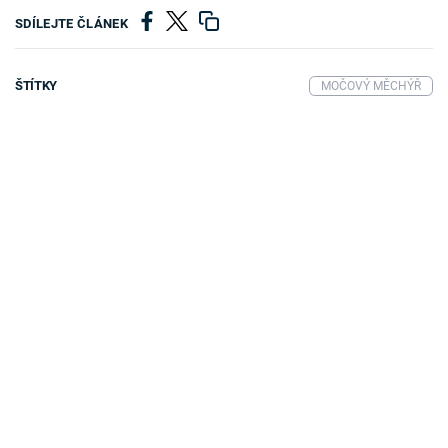
SDÍLEJTE ČLÁNEK
ŠTÍTKY
MOČOVÝ MĚCHÝŘ