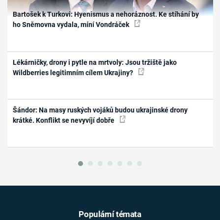
Bartošek k Turkovi: Hyenismus a nehoráznost. Ke stíhání by
ho Sněmovna vydala, míní Vondráček
Lékárničky, drony i pytle na mrtvoly: Jsou tržiště jako
Wildberries legitimním cílem Ukrajiny?
Šándor: Na masy ruských vojáků budou ukrajinské drony
krátké. Konflikt se nevyvíjí dobře
Populární témata