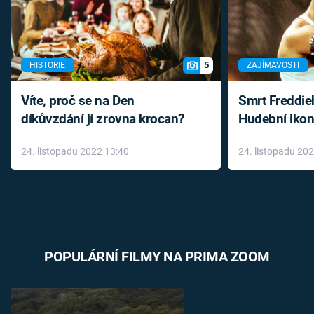
5
HISTORIE
ZAJÍMAVOSTI
Víte, proč se na Den
Smrt Freddie
díkůvzdání jí zrovna krocan?
Hudební ikon
až do konce 
24. listopadu 2022 13:40
24. listopadu 20
léky
POPULÁRNÍ FILMY NA PRIMA ZOOM