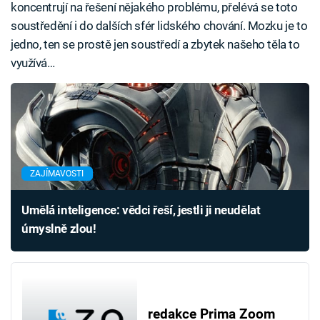
koncentrují na řešení nějakého problému, přelévá se toto
soustředění i do dalších sfér lidského chování. Mozku je to
jedno, ten se prostě jen soustředí a zbytek našeho těla to
využívá…
ZAJÍMAVOSTI
Umělá inteligence: vědci řeší, jestli ji neudělat
úmyslně zlou!
redakce Prima Zoom