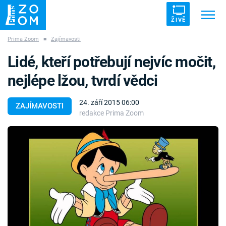
ŽIVĚ
Prima Zoom
■
Zajímavosti
Trendy:
ZRÁDCI
UFO
DRUHÁ SVĚTOVÁ VÁLKA
Lidé, kteří potřebují nejvíc močit,
ZÁHADY
VETŘELCI DÁVNOVĚKU
nejlépe lžou, tvrdí vědci
24. září 2015 06:00
ZAJÍMAVOSTI
redakce Prima Zoom
Témata
Témata
Pořady
TV Program