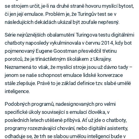
se strojem určit, je-li na druhé straně hovoru myslící bytost,
či jen její emulace. Problém je, že Turingův test se v
následujících dekádách ukázal být zoufale nepřesný.
Série nejrůznějších obalamutění Turingova testu digitálními
chatboty naposledy vykulminovala v červnu 2014, kdy bot
pojmenovaný Eugene Goostman přesvědčil třetinu
porotců, že je třináctiletným školákem z Ukrajiny.
Neznamená to však, že myslící stroje jsou už dávno tady –
jenom se naše schopnost emulace lidské konverzace
stále zlepšuje. Právě to je základ definice tzv. slabé umělé
inteligence.
Podobných programů, nadesignovaných pro velmi
specifické úkoly související s emulací člověka, v
posledních letech utěšeně přibývá. Ať už jde o chatboty,
programy rozeznávající chování, nebo digitální asistenty,
odhaduje se, že trh se slabou umělou inteligencí bude v