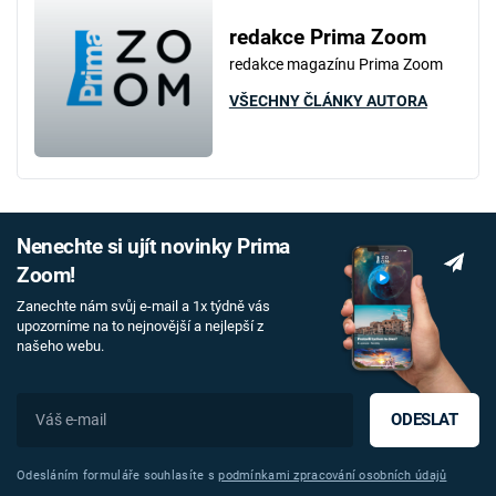
redakce Prima Zoom
redakce magazínu Prima Zoom
VŠECHNY ČLÁNKY AUTORA
Nenechte si ujít novinky Prima
Zoom!
Zanechte nám svůj e-mail a 1x týdně vás
upozorníme na to nejnovější a nejlepší z
našeho webu.
ODESLAT
Odesláním formuláře souhlasíte s
podmínkami zpracování osobních údajů