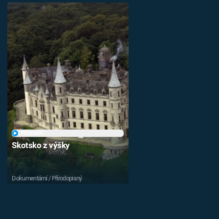
PŘEHRÁT
Skotsko z výšky
Dokumentární / Přírodopisný