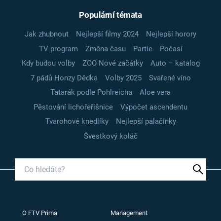
Populární témata
Jak zhubnout
Nejlepší filmy 2024
Nejlepší horory
TV program
Změna času
Partie
Počasí
Kdy budou volby
ZOO Nové začátky
Auto – katalog
7 pádů Honzy Dědka
Volby 2025
Svařené víno
Tatarák podle Pohlreicha
Aloe vera
Pěstování lichořeřišnice
Výpočet ascendentu
Tvarohové knedlíky
Nejlepší palačinky
Švestkový koláč
O FTV Prima
Management