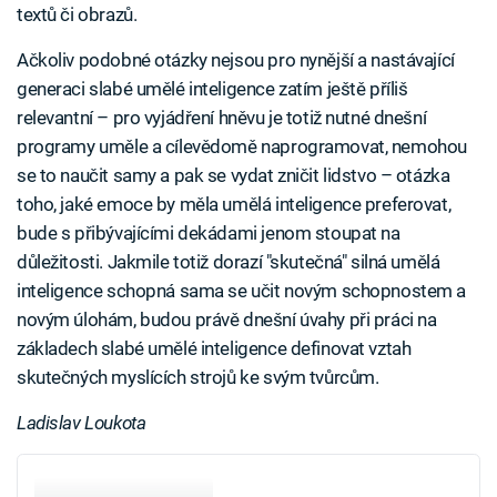
textů či obrazů.
Ačkoliv podobné otázky nejsou pro nynější a nastávající
generaci slabé umělé inteligence zatím ještě příliš
relevantní – pro vyjádření hněvu je totiž nutné dnešní
programy uměle a cílevědomě naprogramovat, nemohou
se to naučit samy a pak se vydat zničit lidstvo – otázka
toho, jaké emoce by měla umělá inteligence preferovat,
bude s přibývajícími dekádami jenom stoupat na
důležitosti. Jakmile totiž dorazí "skutečná" silná umělá
inteligence schopná sama se učit novým schopnostem a
novým úlohám, budou právě dnešní úvahy při práci na
základech slabé umělé inteligence definovat vztah
skutečných myslících strojů ke svým tvůrcům.
Ladislav Loukota