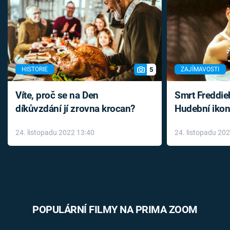
5
HISTORIE
ZAJÍMAVOSTI
Víte, proč se na Den
Smrt Freddie
díkůvzdání jí zrovna krocan?
Hudební ikon
až do konce 
24. listopadu 2022 13:40
24. listopadu 20
léky
POPULÁRNÍ FILMY NA PRIMA ZOOM