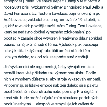
schopnost ji měřit. Ve snaze zlepšit Turingův test proto v
roce 2001 přišli výzkumníci Selmer Bringsjord, Paul Bello a
David Ferrucci s tzv. Testem Lovelace, pojmenovaným po
Adě Lovelace, zakladatelce programování z 19. století, na
jejíchž rovnicích později stavěl i sám Turing. Test Lovelace,
který se nedávno dočkal výrazného zdokonalení, po
počítači v zásadě chce vytvoření kreativního díla, například
básně, na nějaké náhodné téma. Výsledek pak posuzuje
lidský kritik. I když mají robotičtí umělci stále k těm
lidským daleko, rok od roku se podstatně zlepšují.
Jiní výzkumníci ale argumentují, že by vývojáři emulaci
neměli kreativitě přikládat tak významnou úlohu. Podle
nich je mnohem důležitější, aby stroje vykazovaly empatii.
Připomínají, že lidské emoce nabízejí daleko širší paletu
pocitů včetně hněvu, strachu nebo pomsty. Pro digitální
kreativitu bude možná nějaká míra simulace podobných
pocitů nezbytná -– alespoň ve smyslu jejich vtělení do