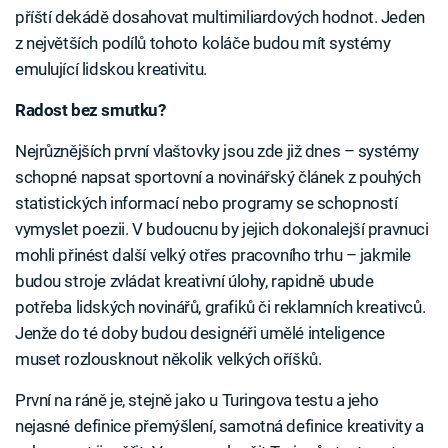
příští dekádě dosahovat multimiliardových hodnot. Jeden
z největších podílů tohoto koláče budou mít systémy
emulující lidskou kreativitu.
Radost bez smutku?
Nejrůznějších první vlaštovky jsou zde již dnes – systémy
schopné napsat sportovní a novinářský článek z pouhých
statistických informací nebo programy se schopností
vymyslet poezii. V budoucnu by jejich dokonalejší pravnuci
mohli přinést další velký otřes pracovního trhu – jakmile
budou stroje zvládat kreativní úlohy, rapidně ubude
potřeba lidských novinářů, grafiků či reklamních kreativců.
Jenže do té doby budou designéři umělé inteligence
muset rozlousknout několik velkých oříšků.
První na ráně je, stejně jako u Turingova testu a jeho
nejasné definice přemýšlení, samotná definice kreativity a