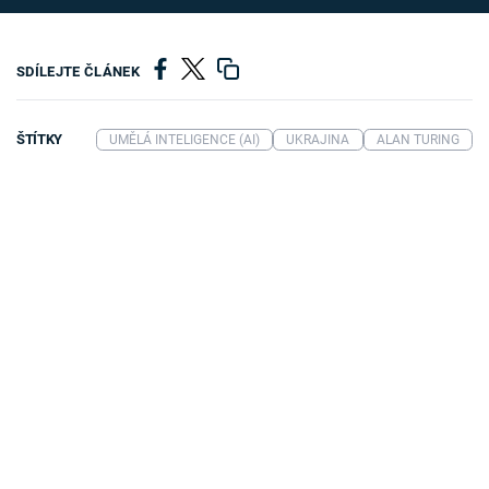
SDÍLEJTE ČLÁNEK
ŠTÍTKY
UMĚLÁ INTELIGENCE (AI)
UKRAJINA
ALAN TURING