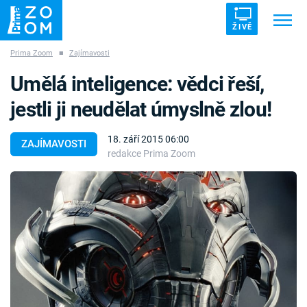
ŽIVĚ
Prima Zoom
■
Zajímavosti
Trendy:
ZRÁDCI
UFO
DRUHÁ SVĚTOVÁ VÁLKA
Umělá inteligence: vědci řeší,
ZÁHADY
VETŘELCI DÁVNOVĚKU
jestli ji neudělat úmyslně zlou!
18. září 2015 06:00
ZAJÍMAVOSTI
redakce Prima Zoom
Témata
Témata
Pořady
TV Program