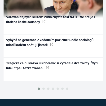
Varování tajných služeb: Putin chystá test NATO. Ve hře je i
útok na české sousedy
Vyhýbá se generace Z vedoucím pozicím? Podle sociologů
mladí kariéru obětují jistotě
Tragická čelní srážka u Pohořelic si vyžádala dva životy. Čtyři
lidé utrpěli těžká zranění