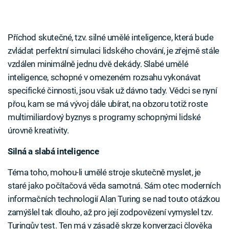
Příchod skutečné, tzv. silné umělé inteligence, která bude
zvládat perfektní simulaci lidského chování, je zřejmě stále
vzdálen minimálně jednu dvě dekády. Slabé umělé
inteligence, schopné v omezeném rozsahu vykonávat
specifické činnosti, jsou však už dávno tady. Vědci se nyní
přou, kam se má vývoj dále ubírat, na obzoru totiž roste
multimiliardový byznys s programy schopnými lidské
úrovně kreativity.
Silná a slabá inteligence
Téma toho, mohou-li umělé stroje skutečně myslet, je
staré jako počítačová věda samotná. Sám otec moderních
informačních technologií Alan Turing se nad touto otázkou
zamýšlel tak dlouho, až pro její zodpovězení vymyslel tzv.
Turingův test. Ten má v zásadě skrze konverzaci člověka