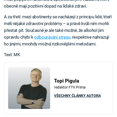
obecně mají pozitivní dopad na lidské zdraví.
A za třetí: mezi abstinenty se nacházejí z principu lidé, kteří
měli nějaké zdravotní problémy – a právě kvůli nim mohli
přestat pít. Současně je ale také možné, že alkohol jim
opravdu chybí k
odbourávání stresu,
respektive nahrazují
ho jinými, mnohdy možná rizikovějšími metodami.
Text: MK
Topi Pigula
redaktor FTV Prima
VŠECHNY ČLÁNKY AUTORA