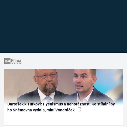
Bartošek k Turkovi: Hyenismus a nehoráznost. Ke stíhání by
ho Sněmovna vydala, míní Vondráček