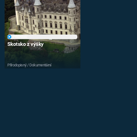
PŘEHRÁT
Skotsko z výšky
Přírodopisný / Dokumentární