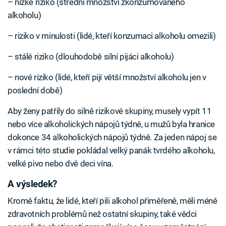
– nízké riziko (střední množství zkonzumovaného
alkoholu)
– riziko v minulosti (lidé, kteří konzumaci alkoholu omezili)
– stálé riziko (dlouhodobě silní pijáci alkoholu)
– nové riziko (lidé, kteří pijí větší množství alkoholu jen v
poslední době)
Aby ženy patřily do silně rizikové skupiny, musely vypít 11
nebo více alkoholických nápojů týdně, u mužů byla hranice
dokonce 34 alkoholických nápojů týdně. Za jeden nápoj se
v rámci této studie pokládal velký panák tvrdého alkoholu,
velké pivo nebo dvě deci vína.
A výsledek?
Kromě faktu, že lidé, kteří pili alkohol přiměřeně, měli méně
zdravotních problémů než ostatní skupiny, také vědci