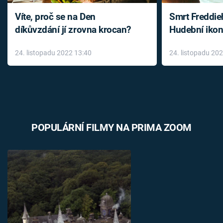
Víte, proč se na Den
Smrt Freddie
díkůvzdání jí zrovna krocan?
Hudební ikon
až do konce 
24. listopadu 2022 13:40
24. listopadu 20
léky
POPULÁRNÍ FILMY NA PRIMA ZOOM