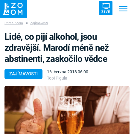
ŽIVĚ
Prima Zoom
■
Zajímavosti
Trendy:
ZRÁDCI
UFO
DRUHÁ SVĚTOVÁ VÁLKA
Lidé, co pijí alkohol, jsou
ZÁHADY
VETŘELCI DÁVNOVĚKU
zdravější. Marodí méně než
abstinenti, zaskočilo vědce
16. června 2018 06:00
ZAJÍMAVOSTI
Topi Pigula
Témata
Témata
Pořady
TV Program