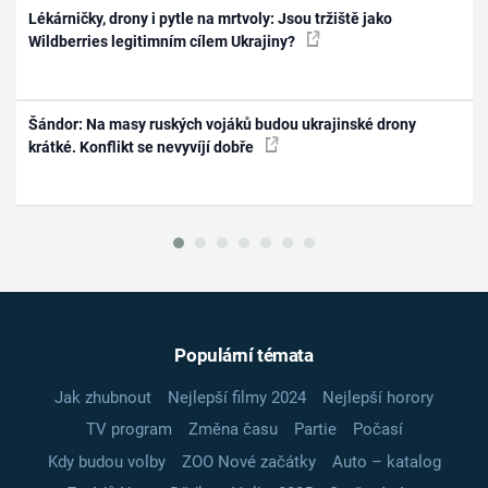
Lékárničky, drony i pytle na mrtvoly: Jsou tržiště jako
Wildberries legitimním cílem Ukrajiny?
Šándor: Na masy ruských vojáků budou ukrajinské drony
krátké. Konflikt se nevyvíjí dobře
Populární témata
Jak zhubnout
Nejlepší filmy 2024
Nejlepší horory
TV program
Změna času
Partie
Počasí
Kdy budou volby
ZOO Nové začátky
Auto – katalog