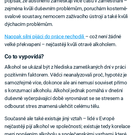
popsali, že abstinenti zameškají více času v zaměstnání –
zejména kvůli duševním problémům, poruchám kosterně-
svalové soustavy, nemocem zažívacího ústrojí a také kvůli
dýchacím problémům.
Naopak silní pijáci do práce nechodili
– což není žádné
velké překvapení – nejčastěji kvůli otravě alkoholem.
Co to vypovídá?
Alkohol se ukázal být z hlediska zameškaných dní v práci
pozitivním faktorem. Vědci neanalyzovali proč, hypotéz je
samozřejmě více, dokonce ale ani nemusí souviset přímo
s konzumací alkoholu. Alkohol jednak pomáhá v dnešní
duševně vyčerpávající době vyrovnávat se se stresem a
odbourat stres znamená ulehčit celému tělu.
Současně ale také existuje jiný vztah – lidé v Evropě
nejčastěji pijí alkohol ve společnosti; existuje tedy korelace
mezi popíjením alkoholu a společenskými vazbami, které