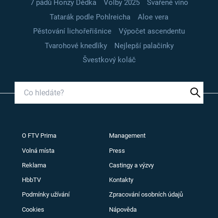
7 pádů Honzy Dědka
Volby 2025
Svařené víno
Tatarák podle Pohlreicha
Aloe vera
Pěstování lichořeřišnice
Výpočet ascendentu
Tvarohové knedlíky
Nejlepší palačinky
Švestkový koláč
O FTV Prima
Management
Volná místa
Press
Reklama
Castingy a výzvy
HbbTV
Kontakty
Podmínky užívání
Zpracování osobních údajů
Cookies
Nápověda