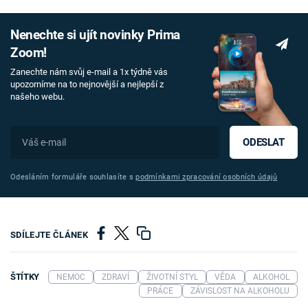
Nenechte si ujít novinky Prima
Zoom!
Zanechte nám svůj e-mail a 1x týdně vás
upozorníme na to nejnovější a nejlepší z
našeho webu.
ODESLAT
Odesláním formuláře souhlasíte s
podmínkami zpracování osobních údajů
SDÍLEJTE ČLÁNEK
ŠTÍTKY
NEMOC
ZDRAVÍ
ŽIVOTNÍ STYL
VĚDA
ALKOHOL
PRÁCE
ZÁVISLOST NA ALKOHOLU