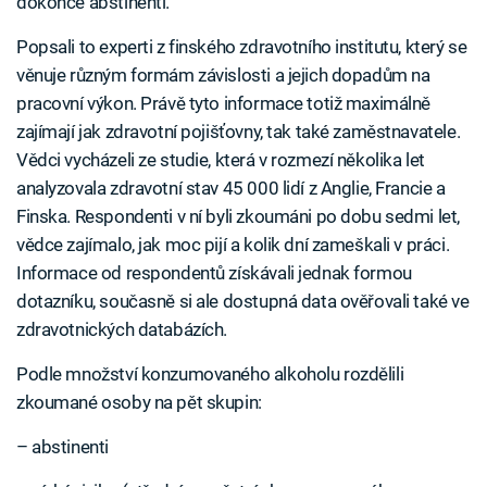
dokonce abstinenti.
Popsali to experti z finského zdravotního institutu, který se
věnuje různým formám závislosti a jejich dopadům na
pracovní výkon. Právě tyto informace totiž maximálně
zajímají jak zdravotní pojišťovny, tak také zaměstnavatele.
Vědci vycházeli ze studie, která v rozmezí několika let
analyzovala zdravotní stav 45 000 lidí z Anglie, Francie a
Finska. Respondenti v ní byli zkoumáni po dobu sedmi let,
vědce zajímalo, jak moc pijí a kolik dní zameškali v práci.
Informace od respondentů získávali jednak formou
dotazníku, současně si ale dostupná data ověřovali také ve
zdravotnických databázích.
Podle množství konzumovaného alkoholu rozdělili
zkoumané osoby na pět skupin:
– abstinenti