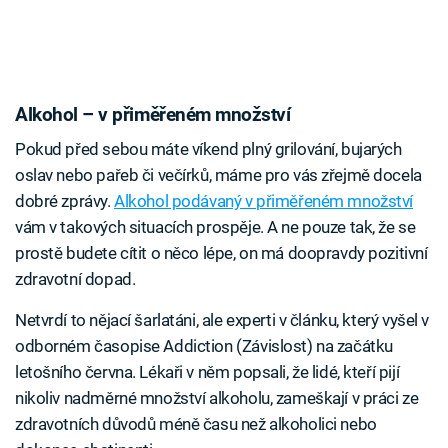
Alkohol – v přiměřeném množství
Pokud před sebou máte víkend plný grilování, bujarých
oslav nebo pařeb či večírků, máme pro vás zřejmě docela
dobré zprávy.
Alkohol podávaný v přiměřeném množství
vám v takových situacích prospěje. A ne pouze tak, že se
prostě budete cítit o něco lépe, on má doopravdy pozitivní
zdravotní dopad.
Netvrdí to nějací šarlatáni, ale experti v článku, který vyšel v
odborném časopise Addiction (Závislost) na začátku
letošního června. Lékaři v něm popsali, že lidé, kteří pijí
nikoliv nadměrné množství alkoholu, zameškají v práci ze
zdravotních důvodů méně času než alkoholici nebo