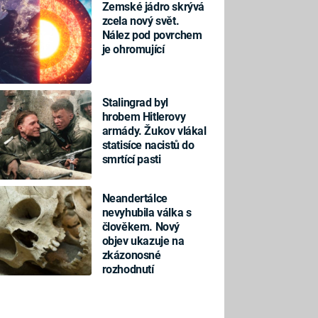
Zemské jádro skrývá
zcela nový svět.
Nález pod povrchem
je ohromující
Stalingrad byl
hrobem Hitlerovy
armády. Žukov vlákal
statisíce nacistů do
smrtící pasti
Neandertálce
nevyhubila válka s
člověkem. Nový
objev ukazuje na
zkázonosné
rozhodnutí