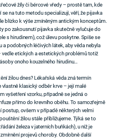
řečové žíly či bércové vředy – prostě tam, kde
í se na tuto metodu specializují, věří, že pijavka
ele blízko k výše zmíněným antickým konceptům.
ty po zakousnutí pijavka skutečně vylučuje do
čele s hirudinem), což úlevu poskytne. Spíše se
u a podobných léčivých látek, aby věda nebyla
– vedle etických a estetických problémů totiž
 zásoby onoho kouzelného hirudinu…
ění žilou dnes? Lékařská věda zná termín
 vlastně klasický odběr krve – její malé
m vyšetření vzorku, případně se jedná o
í infuze přímo do krevního oběhu. To samozřejmě
ní postup, ovšem v případě některých velmi
uštění žilou stále přibližujeme. Týká se to
ání železa v jaterních buňkách), u níž je
zmírnění projevů choroby. Obdobně další