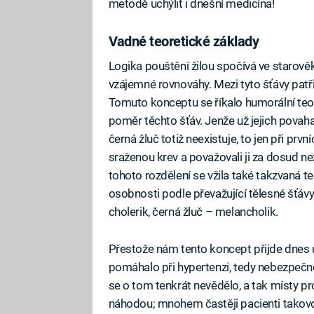
metodě uchýlit i dnešní medicína!
Vadné teoretické základy
Logika pouštění žilou spočívá ve starověké
vzájemné rovnováhy. Mezi tyto šťávy patři
Tomuto konceptu se říkalo humorální teorie
poměr těchto šťáv. Jenže už jejich povah
černá žluč totiž neexistuje, to jen při prvn
sraženou krev a považovali ji za dosud 
tohoto rozdělení se vžila také takzvaná te
osobnosti podle převažující tělesné šťávy:
cholerik, černá žluč – melancholik.
Přestože nám tento koncept přijde dnes u
pomáhalo při hypertenzi, tedy nebezpečn
se o tom tenkrát nevědělo, a tak místy pr
náhodou; mnohem častěji pacienti takovou