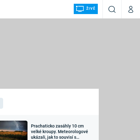
ŽIVĚ
Vyhledávání
Můj p
Prima+
ÁLKA
CNN Prima NEWS
Prima FRESH
Prima LIVING
LMY A
Prima Ženy
Prima LAJK
Prachaticko zasáhly 10 cm
osti
velké kroupy. Meteorologové
Sledujte nás
ukázali, jak to souvisí s