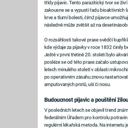
třídy pijavic. Tento parazitický tvor se živ
zakousne se a vypustí řadu bioaktivních lá
krve a tlumí bolesti, čímž pijavce umožňuj
následně může zvětšit až na desetinásobek
O rozsáhlosti takové praxe svědčí kupří
kde výdaje za pijavky v roce 1832 činily 
Ještě v první třetině 20. století bylo ak
posléze se od této praxe začalo ustupova
letech minulého století v oblasti mikrochi
po operativním zásahu znovu nastartovat
amputovaných prstů, uší či nosu.
Budoucnost pijavic a pouštění žilo
V posledních letech se objevil trend znám
federálním Úřadem pro kontrolu potravin 
regulérní lékařská metoda. Na internetu j