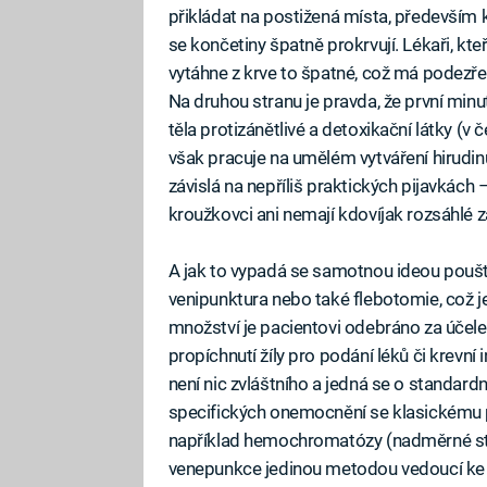
přikládat na postižená místa, především k
se končetiny špatně prokrvují. Lékaři, kteř
vytáhne z krve to špatné, což má podezř
Na druhou stranu je pravda, že první minu
těla protizánětlivé a detoxikační látky (v 
však pracuje na umělém vytváření hirudin
závislá na nepříliš praktických pijavkách 
kroužkovci ani nemají kdovíjak rozsáhlé
A jak to vypadá se samotnou ideou poušt
venipunktura nebo také flebotomie, což je
množství je pacientovi odebráno za účele
propíchnutí žíly pro podání léků či krevn
není nic zvláštního a jedná se o standard
specifických onemocnění se klasickému po
například hemochromatózy (nadměrné střád
venepunkce jedinou metodou vedoucí ke 