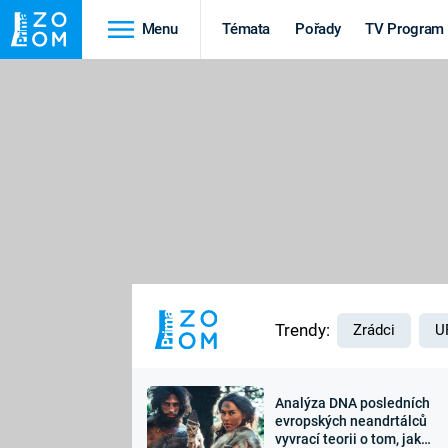
Menu
Témata
Pořady
TV Program
Cestování
Historie
HRADY A ZÁMKY
VIKINGOVÉ
HEDVÁBNÁ STEZKA
EPIDEMIE A
PANDEMIE
PŘÍRODA
STAROVĚKÝ EGYPT
Trendy:
Zrádci
U
Analýza DNA posledních
Druhá
Výročí
evropských neandrtálců
vyvrací teorii o tom, jak
světová válka