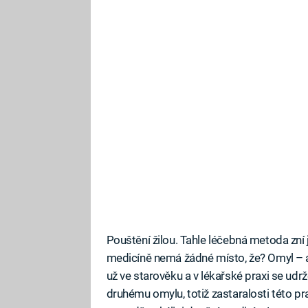
Pouštění žilou. Tahle léčebná metoda zní 
medicíně nemá žádné místo, že? Omyl – a 
už ve starověku a v lékařské praxi se udrž
druhému omylu, totiž zastaralosti této pr