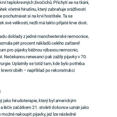
í krví teplokrevných živočichů. Přichytí se na tkáni,
tek včetně hirudinu, který zabraňuje srážlivosti
e pochutnávat si na krvi hostitele. Ta se
 své velikosti, nežli má takto přijaté krve dost.
kladu doklady z jedné manchesterské nemocnice,
bezmála pět procent nákladů celého zařízení!
várium pro pijavky běžnou výbavou nemocnic,
t. Nečekanou renesanci pak zažily pijavky v 70.
rurgie. Uplatnily se totiž tam, kde bylo potřeba
 krevní oběh – například po rekonstrukci
u
ý jako hirudoterapie, který byl americkým
a léčiv začátkem 21. století dokonce uznán jako
e možné nakoupit pijavky, jež lze následně