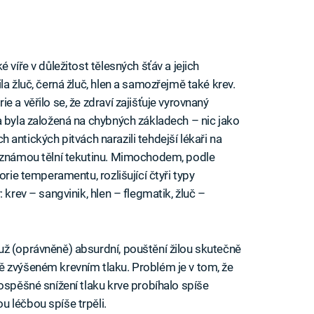
 víře v důležitost tělesných šťáv a jejich
la žluč, černá žluč, hlen a samozřejmě také krev.
 a věřilo se, že zdraví zajišťuje vyrovnaný
a byla založená na chybných základech – nic jako
ích antických pitvách narazili tehdejší lékaři na
neznámou tělní tekutinu. Mimochodem, podle
orie temperamentu, rozlišující čtyři typy
 krev – sangvinik, hlen – flegmatik, žluč –
ž (oprávněně) absurdní, pouštění žilou skutečně
ě zvýšeném krevním tlaku. Problém je v tom, že
ospěšné snížení tlaku krve probíhalo spíše
 léčbou spíše trpěli.