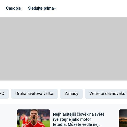
Časopis
Sledujte prima+
Věda a
Války
technika
STUDENÁ V
KORONAVIRUS
VÁLKA VE
VIETNAMU
VESMÍR
VÁLEČNÉ FI
MARS
SERIÁLY
FO
Druhá světová válka
Záhady
Vetřelci dávnověku
Nejhlasitější člověk na světě
Záhady a
Zajímav
řve stejně jako motor
letadla. Můžete vedle něj
konspirace