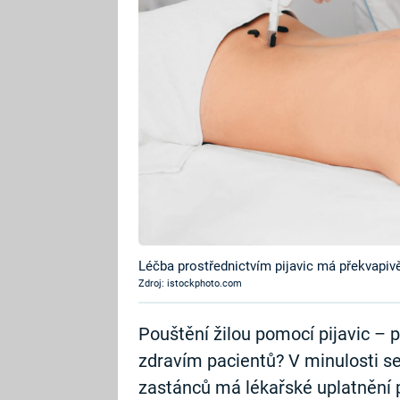
Léčba prostřednictvím pijavic má překvapivě
Zdroj: istockphoto.com
Pouštění žilou pomocí pijavic – p
zdravím pacientů? V minulosti se
zastánců má lékařské uplatnění pi