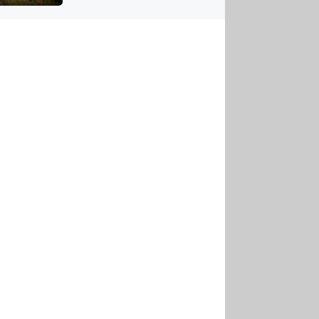
US
tornádem
RSUS
ZE A