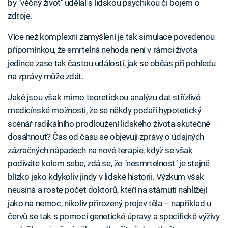
by "věčný život" udělal s lidskou psychikou či bojem o
zdroje.
Více než komplexní zamyšlení je tak simulace povedenou
připomínkou, že smrtelná nehoda není v rámci života
jedince zase tak častou událostí, jak se občas při pohledu
na zprávy může zdát.
Jaké jsou však mimo teoretickou analýzu dat střízlivé
medicínské možnosti, že se někdy podaří hypotetický
scénář radikálního prodloužení lidského života skutečně
dosáhnout? Čas od času se objevují zprávy o údajných
zázračných nápadech na nové terapie, když se však
podíváte kolem sebe, zdá se, že "nesmrtelnost" je stejně
blízko jako kdykoliv jindy v lidské historii. Výzkum však
neusíná a roste počet doktorů, kteří na stárnutí nahlížejí
jako na nemoc, nikoliv přirozený projev těla – například u
červů se tak s pomocí genetické úpravy a specifické výživy