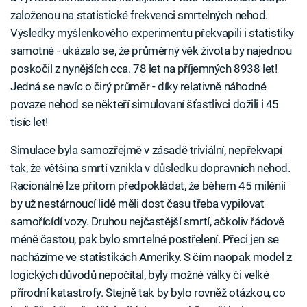
založenou na statistické frekvenci smrtelných nehod.
Výsledky myšlenkového experimentu překvapili i statistiky
samotné - ukázalo se, že průměrný věk života by najednou
poskočil z nynějších cca. 78 let na příjemných 8938 let!
Jedná se navíc o čirý průměr - díky relativně náhodné
povaze nehod se někteří simulovaní šťastlivci dožili i 45
tisíc let!
Simulace byla samozřejmě v zásadě triviální, nepřekvapí
tak, že většina smrtí vznikla v důsledku dopravních nehod.
Racionálně lze přitom předpokládat, že během 45 milénií
by už nestárnoucí lidé měli dost času třeba vypilovat
samořícídí vozy. Druhou nejčastější smrtí, ačkoliv řádově
méně častou, pak bylo smrtelné postřelení. Přeci jen se
nacházíme ve statistikách Ameriky. S čím naopak model z
logických důvodů nepočítal, byly možné války či velké
přírodní katastrofy. Stejně tak by bylo rovněž otázkou, co