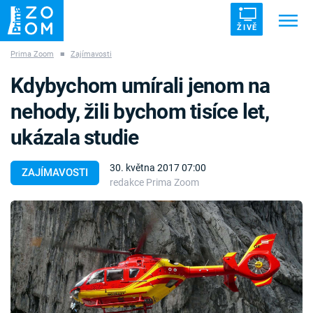
ŽIVĚ
Prima Zoom
■
Zajímavosti
Trendy:
ZRÁDCI
UFO
DRUHÁ SVĚTOVÁ VÁLKA
Kdybychom umírali jenom na
ZÁHADY
VETŘELCI DÁVNOVĚKU
nehody, žili bychom tisíce let,
ukázala studie
30. května 2017 07:00
ZAJÍMAVOSTI
redakce Prima Zoom
Témata
Témata
Pořady
TV Program