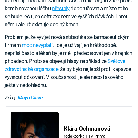
už nemají moc kam sáhnout. CDC a další organizace proto
kombinovanou léčbu
přestaly
doporučovat a místo toho
se bude léčit jen ceftriaxonem ve vyšších dávkách. I proti
němu ale už existuje odolný kmen.
Problém je, že vyvíjet nová antibiotika se farmaceutickým
firmám
moc nevyplatí
, lidé je užívají jen krátkodobě,
nepříliš často a lékaři by je měli předepisovat jen v krajních
případech. Proto se objevují hlasy, například ze
Světové
zdravotnické organizace
, že by bylo nejlepší proti kapavce
vyvinout očkování. V současnosti je ale něco takového
ještě v nedohlednu.
Zdroj:
Mayo Clinic
Klára Ochmanová
redaktorka FTV Prima