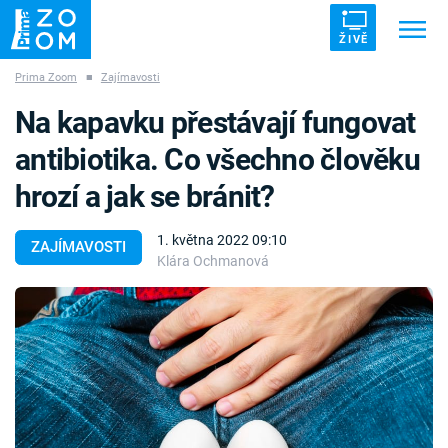
ŽIVĚ
Prima Zoom
■
Zajímavosti
Trendy:
ZRÁDCI
UFO
DRUHÁ SVĚTOVÁ VÁLKA
Na kapavku přestávají fungovat
ZÁHADY
VETŘELCI DÁVNOVĚKU
antibiotika. Co všechno člověku
hrozí a jak se bránit?
1. května 2022 09:10
ZAJÍMAVOSTI
Klára Ochmanová
Témata
Témata
Pořady
TV Program