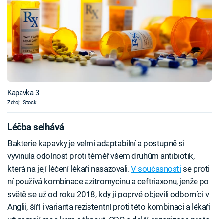
Kapavka 3
Zdroj: iStock
Léčba selhává
Bakterie kapavky je velmi adaptabilní a postupně si
vyvinula odolnost proti téměř všem druhům antibiotik,
která na její léčení lékaři nasazovali.
V současnosti
se proti
ní používá kombinace azitromycinu a ceftriaxonu, jenže po
světě se už od roku 2018, kdy ji poprvé objevili odborníci v
Anglii, šíří i varianta rezistentní proti této kombinaci a lékaři