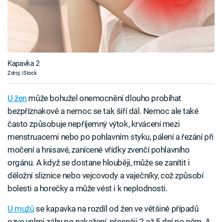
Kapavka 2
Zdroj: iStock
U žen
může bohužel onemocnění dlouho probíhat
bezpříznakově a nemoc se tak šíří dál. Nemoc ale také
často způsobuje nepříjemný výtok, krvácení mezi
menstruacemi nebo po pohlavním styku, pálení a řezání při
močení a hnisavé, zanícené vřídky zvenčí pohlavního
orgánu. A když se dostane hlouběji, může se zanítit i
děložní sliznice nebo vejcovody a vaječníky, což způsobí
bolesti a horečky a může vést i k neplodnosti.
U mužů
se kapavka na rozdíl od žen ve většině případů
ozve velmi záhy po nakažení, přesněji 2 až 5 dní po něm. A