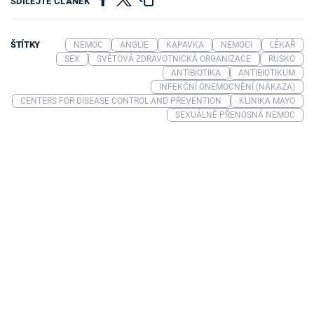
SDÍLEJTE ČLÁNEK
ŠTÍTKY
NEMOC
ANGLIE
KAPAVKA
NEMOCI
LÉKAŘ
SEX
SVĚTOVÁ ZDRAVOTNICKÁ ORGANIZACE
RUSKO
ANTIBIOTIKA
ANTIBIOTIKUM
INFEKČNÍ ONEMOCNĚNÍ (NÁKAZA)
CENTERS FOR DISEASE CONTROL AND PREVENTION
KLINIKA MAYO
SEXUÁLNĚ PŘENOSNÁ NEMOC