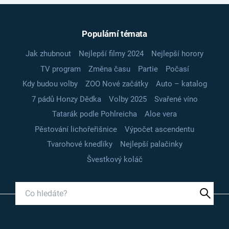
Populární témata
Jak zhubnout
Nejlepší filmy 2024
Nejlepší horory
TV program
Změna času
Partie
Počasí
Kdy budou volby
ZOO Nové začátky
Auto – katalog
7 pádů Honzy Dědka
Volby 2025
Svařené víno
Tatarák podle Pohlreicha
Aloe vera
Pěstování lichořeřišnice
Výpočet ascendentu
Tvarohové knedlíky
Nejlepší palačinky
Švestkový koláč