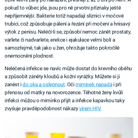
pokud to vůbec jde, jsou pro ně prvotní příznaky ještě
nepříjemnější. Bakterie totiž napadají sliznici v močové
trubici, což způsobuje pálení a řezání při močení a hnisavý
výtok z penisu. Neléčí-li se, způsobí nemoc zánět prostaty,
varlete či nadvarlete, erekce i ejakulace velmi bolí a
samozřejmě, tak jako u žen, ohrožuje takto pokročilé
onemocnění plodnost.
Neléčená infekce se navíc může dostat do krevního oběhu
a způsobit záněty kloubů a kožní vyrážky. Můžete si ji
zanést i
do oka a oslepnout
. Oči
miminek napadá
i při
přenosu od matky na novorozence. Těhotné ženy kvůli
infekci můžou o miminko přijít a infekce kapavkou taky
zvyšuje pravděpodobnost nákazy
virem HIV.