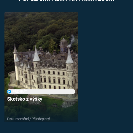
PŘEHRÁT
Skotsko z výšky
Dokumentární / Přírodopisný