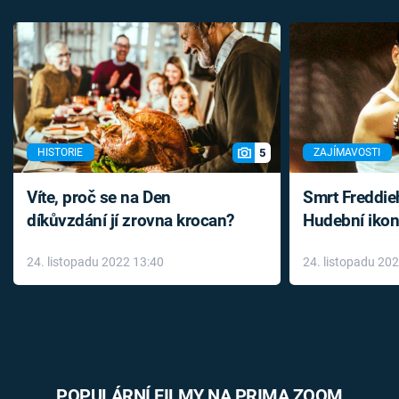
5
HISTORIE
ZAJÍMAVOSTI
Víte, proč se na Den
Smrt Freddie
díkůvzdání jí zrovna krocan?
Hudební ikon
až do konce 
24. listopadu 2022 13:40
24. listopadu 20
léky
POPULÁRNÍ FILMY NA PRIMA ZOOM