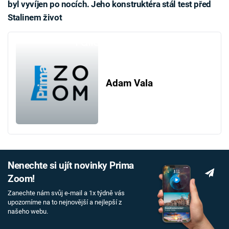
byl vyvíjen po nocích. Jeho konstruktéra stál test před
Stalinem život
Failed to fetch
Adam Vala
Nenechte si ujít novinky Prima
Zoom!
Zanechte nám svůj e-mail a 1x týdně vás
upozorníme na to nejnovější a nejlepší z
našeho webu.