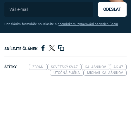
ODESLAT
Odesláním formuláře souhlasíte s
podmínkami zpracování osobních údajů
SDÍLEJTE ČLÁNEK
ŠTÍTKY
ZBRAŇ
SOVĚTSKÝ SVAZ
KALAŠNIKOV
AK-47
ÚTOČNÁ PUŠKA
MICHAIL KALAŠNIKOV