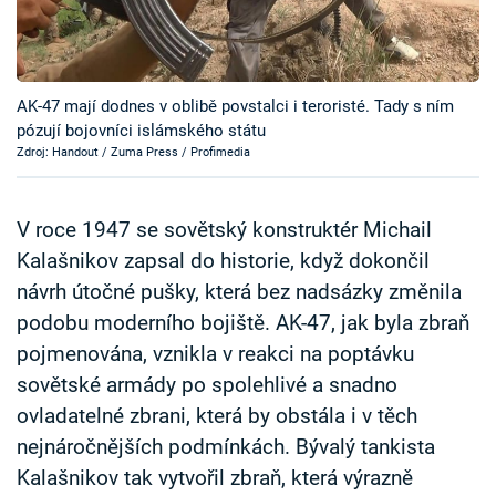
Časopis
Sledujte prima+
AK-47 mají dodnes v oblibě povstalci i teroristé. Tady s ním
pózují bojovníci islámského státu
Přihlášení
Zdroj: Handout / Zuma Press / Profimedia
Sledujte nás
V roce 1947 se sovětský konstruktér Michail
Kalašnikov zapsal do historie, když dokončil
návrh útočné pušky, která bez nadsázky změnila
podobu moderního bojiště. AK-47, jak byla zbraň
pojmenována, vznikla v reakci na poptávku
sovětské armády po spolehlivé a snadno
ovladatelné zbrani, která by obstála i v těch
nejnáročnějších podmínkách. Bývalý tankista
Kalašnikov tak vytvořil zbraň, která výrazně