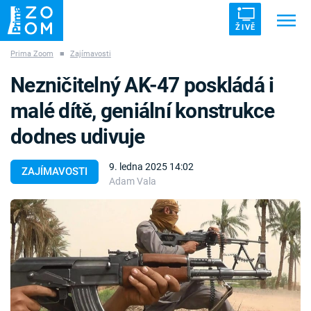
ŽIVĚ
Prima Zoom
■
Zajímavosti
Trendy:
ZRÁDCI
UFO
DRUHÁ SVĚTOVÁ VÁLKA
Nezničitelný AK-47 poskládá i
ZÁHADY
VETŘELCI DÁVNOVĚKU
malé dítě, geniální konstrukce
dodnes udivuje
9. ledna 2025 14:02
ZAJÍMAVOSTI
Adam Vala
Témata
Témata
Pořady
TV Program