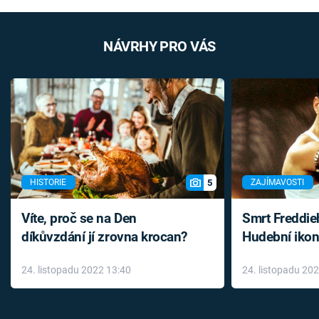
NÁVRHY PRO VÁS
5
HISTORIE
ZAJÍMAVOSTI
Víte, proč se na Den
Smrt Freddie
díkůvzdání jí zrovna krocan?
Hudební ikon
až do konce 
24. listopadu 2022 13:40
24. listopadu 20
léky