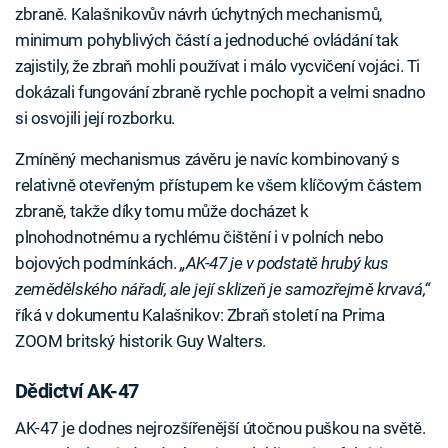
zbraně. Kalašnikovův návrh úchytných mechanismů,
minimum pohyblivých částí a jednoduché ovládání tak
zajistily, že zbraň mohli používat i málo vycvičení vojáci. Ti
dokázali fungování zbraně rychle pochopit a velmi snadno
si osvojili její rozborku.
Zmíněný mechanismus závěru je navíc kombinovaný s
relativně otevřeným přístupem ke všem klíčovým částem
zbraně, takže díky tomu může docházet k
plnohodnotnému a rychlému čištění i v polních nebo
bojových podmínkách.
„AK-47 je v podstatě hrubý kus
zemědělského nářadí, ale její sklizeň je samozřejmě krvavá,“
říká v dokumentu Kalašnikov: Zbraň století na Prima
ZOOM britský historik Guy Walters.
Dědictví AK-47
AK-47 je dodnes nejrozšířenější útočnou puškou na světě.