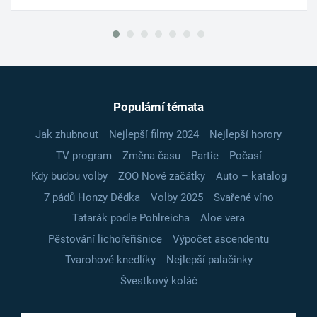
Populární témata
Jak zhubnout
Nejlepší filmy 2024
Nejlepší horory
TV program
Změna času
Partie
Počasí
Kdy budou volby
ZOO Nové začátky
Auto – katalog
7 pádů Honzy Dědka
Volby 2025
Svařené víno
Tatarák podle Pohlreicha
Aloe vera
Pěstování lichořeřišnice
Výpočet ascendentu
Tvarohové knedlíky
Nejlepší palačinky
Švestkový koláč