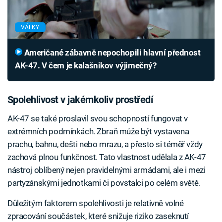
VÁLKY
Američané zábavně nepochopili hlavní přednost
AK-47. V čem je kalašnikov výjimečný?
Spolehlivost v jakémkoliv prostředí
AK-47 se také proslavil svou schopností fungovat v
extrémních podmínkách. Zbraň může být vystavena
prachu, bahnu, dešti nebo mrazu, a přesto si téměř vždy
zachová plnou funkčnost. Tato vlastnost udělala z AK-47
nástroj oblíbený nejen pravidelnými armádami, ale i mezi
partyzánskými jednotkami či povstalci po celém světě.
Důležitým faktorem spolehlivosti je relativně volné
zpracování součástek, které snižuje riziko zaseknutí