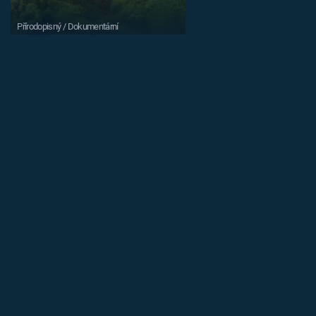
Přírodopisný / Dokumentární