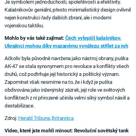
Je symbolem jednoduchosti, spolehlivosti a efektivity.
Kalašnikovův geniální, přesto minimalistický design ovlivnil
nejen konstrukci řady dalších zbraní, ale i moderní
vojenskou taktiku.
Mohlo by vás také zajímat:
Čech vylepšil kalašnikov.
Ukrajinci mohou díky mazanému vynálezu střílet za roh
Ačkoliv byla původně navržena jako nástroj obrany, puška
AK-47 se stala synonymem pro revoluce a konflikty všech
druhů, což podtrhuje její historický a politický význam.
Zapomínat však nesmíme na to, že i když je puška
obdivována jako inženýrský zázrak, její role ve světových
konfliktech z ní přirozeně učinila velmi silný symbol násilí a
destabilizace.
Zdroj:
Herald Tribune
,
Britannica
Video, které jste mohli minout: Revoluční sovětský tank