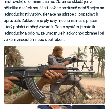
mistrovské dílo minimalismu. Zbraň se skládá jen z
několika desítek součástí, což se pozitivně odráží nejen na
jednoduchosti výroby, ale také na údržbě či případných
opravách. Základem je plynový mechanismus s pístem,
který pohání otočný závorník. Tento systém je natolik
jednoduchý a odolný, že umožňuje hladký chod zbraně i při
velkém znečištění nebo opotřebení.