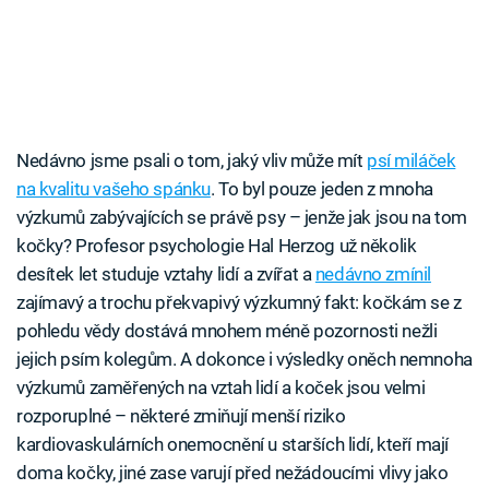
Nedávno jsme psali o tom, jaký vliv může mít
psí miláček
na kvalitu vašeho spánku
. To byl pouze jeden z mnoha
výzkumů zabývajících se právě psy – jenže jak jsou na tom
kočky? Profesor psychologie Hal Herzog už několik
desítek let studuje vztahy lidí a zvířat a
nedávno zmínil
zajímavý a trochu překvapivý výzkumný fakt: kočkám se z
pohledu vědy dostává mnohem méně pozornosti nežli
jejich psím kolegům. A dokonce i výsledky oněch nemnoha
výzkumů zaměřených na vztah lidí a koček jsou velmi
rozporuplné – některé zmiňují menší riziko
kardiovaskulárních onemocnění u starších lidí, kteří mají
doma kočky, jiné zase varují před nežádoucími vlivy jako