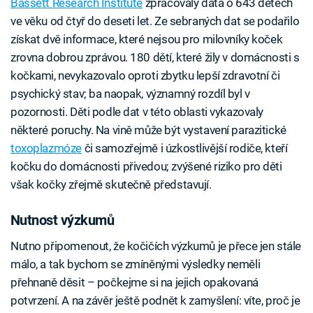
Bassett Research Institute
zpracovaly data o 643 dětech
ve věku od čtyř do deseti let. Ze sebraných dat se podařilo
získat dvě informace, které nejsou pro milovníky koček
zrovna dobrou zprávou. 180 dětí, které žily v domácnosti s
kočkami, nevykazovalo oproti zbytku lepší zdravotní či
psychický stav; ba naopak, významný rozdíl byl v
pozornosti. Děti podle dat v této oblasti vykazovaly
některé poruchy. Na vině může být vystavení parazitické
toxoplazmóze
či samozřejmě i úzkostlivější rodiče, kteří
kočku do domácnosti přivedou; zvýšené riziko pro děti
však kočky zřejmě skutečně představují.
Nutnost výzkumů
Nutno připomenout, že kočičích výzkumů je přece jen stále
málo, a tak bychom se zmíněnými výsledky neměli
přehnaně děsit – počkejme si na jejich opakovaná
potvrzení. A na závěr ještě podnět k zamyšlení: víte, proč je