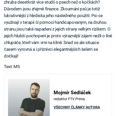
zhruba desetkrát více studií o psech než o kočkách?
Důvodem jsou zřejmě finance. Zkoumání psů je totiž
lukrativnější z hlediska jeho následného použití. Psi se
využívají v terapii či pomoci handicapovaným, na druhou
stranu jsou také napadení z jejich strany velkým rizikem. O
jejich hlubší pochopení je proto výraznější zájem nežli o líné
chlupáče, kteří vám vrní na klíně. Snad se ale situace
časem vyrovná a i příznivci elegantnějších šelem se
dočkají!
Text: MS
Mojmír Sedláček
redaktor FTV Prima
VŠECHNY ČLÁNKY AUTORA