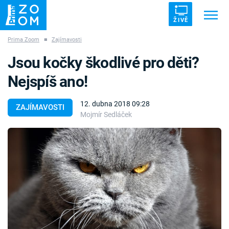
ŽIVĚ
Prima Zoom
■
Zajímavosti
Trendy:
ZRÁDCI
UFO
DRUHÁ SVĚTOVÁ VÁLKA
Jsou kočky škodlivé pro děti?
ZÁHADY
VETŘELCI DÁVNOVĚKU
Nejspíš ano!
12. dubna 2018 09:28
ZAJÍMAVOSTI
Mojmír Sedláček
Témata
Témata
Pořady
TV Program