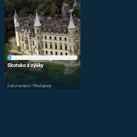
PŘEHRÁT
Skotsko z výšky
Dokumentární / Přírodopisný