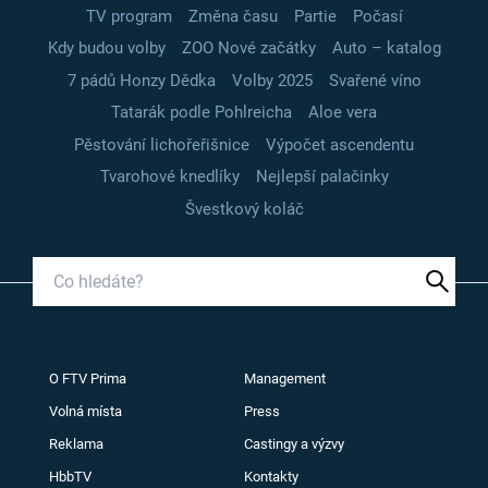
TV program
Změna času
Partie
Počasí
Kdy budou volby
ZOO Nové začátky
Auto – katalog
7 pádů Honzy Dědka
Volby 2025
Svařené víno
Tatarák podle Pohlreicha
Aloe vera
Pěstování lichořeřišnice
Výpočet ascendentu
Tvarohové knedlíky
Nejlepší palačinky
Švestkový koláč
O FTV Prima
Management
Volná místa
Press
Reklama
Castingy a výzvy
HbbTV
Kontakty