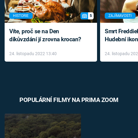
5
HISTORIE
ZAJÍMAVOSTI
Víte, proč se na Den
Smrt Freddie
díkůvzdání jí zrovna krocan?
Hudební ikon
až do konce 
24. listopadu 2022 13:40
24. listopadu 20
léky
POPULÁRNÍ FILMY NA PRIMA ZOOM