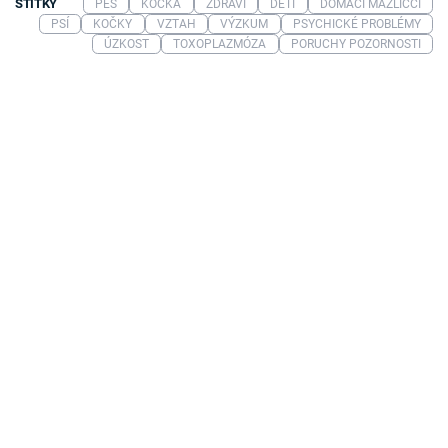
ŠTÍTKY
PES
KOČKA
ZDRAVÍ
DĚTI
DOMÁCÍ MAZLÍČCI
PSÍ
KOČKY
VZTAH
VÝZKUM
PSYCHICKÉ PROBLÉMY
ÚZKOST
TOXOPLAZMÓZA
PORUCHY POZORNOSTI