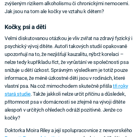
zvýšeným rizikem alkoholismu či chronickými nemocemi.
Jak jsou na tom ale kočky ve vztahu k dětem?
Kočky, psi a děti
Velmi diskutovanou otázkou je vliv zvířat na zdravý fyzický i
psychický vývoj dítěte. Autoři takových studií opakovaně
upozorňují na to, že nezjišťují kauzalitu, nýbrž korelaci –
nelze tedy kupříkladu říct, že vyrůstání ve společnosti psa
snižuje u dětí úzkost. Správným výsledkem je totiž pouze
informace, že méně úzkostné děti jsou v rodinách, které
vlastní psa. Na což mimochodem skutečně přišla
tři roky
stará studie
. Takže jakkoli nelze určit příčinu a důsledek,
přítomnost psa v domácnosti se zřejmě na vývoji dítěte
alespoň v určitých ohledech odráží pozitivně. Jenže co
kočky?
Doktorka Moira Riley a její spolupracovnice z newyorského