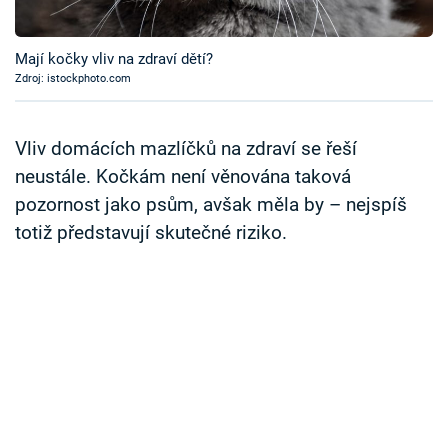
Časopis
Mají kočky vliv na zdraví dětí?
Sledujte prima+
Zdroj: istockphoto.com
Přihlášení
Vliv domácích mazlíčků na zdraví se řeší
neustále. Kočkám není věnována taková
pozornost jako psům, avšak měla by – nejspíš
Sledujte nás
totiž představují skutečné riziko.