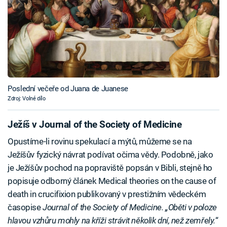
Poslední večeře od Juana de Juanese
Zdroj: Volné dílo
Ježíš v Journal of the Society of Medicine
Opustíme-li rovinu spekulací a mýtů, můžeme se na
Ježíšův fyzický návrat podívat očima vědy. Podobně, jako
je Ježíšův pochod na popraviště popsán v Bibli, stejně ho
popisuje odborný článek Medical theories on the cause of
death in crucifixion publikovaný v prestižním vědeckém
časopise
Journal of the Society of Medicine. „Oběti v poloze
hlavou vzhůru mohly na kříži strávit několik dní, než zemřely.
“