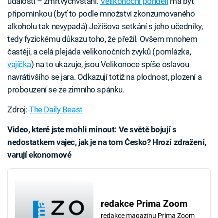
události – zmrtvýchvstání.
Velikonoční pondělí
má být
připomínkou (byť to podle množství zkonzumovaného
alkoholu tak nevypadá) Ježíšova setkání s jeho učedníky,
tedy fyzickému důkazu toho, že přežil. Ovšem mnohem
častěji, a celá plejáda velikonočních zvyků (pomlázka,
vajíčka
) na to ukazuje, jsou Velikonoce spíše oslavou
navrátivšího se jara. Odkazují totiž na plodnost, plození a
probouzení se ze zimního spánku.
Zdroj:
The Daily Beast
Video, které jste mohli minout: Ve světě bojují s
nedostatkem vajec, jak je na tom Česko? Hrozí zdražení,
varují ekonomové
Failed to fetch
redakce Prima Zoom
redakce magazínu Prima Zoom