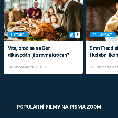
5
HISTORIE
ZAJÍMAVOSTI
Víte, proč se na Den
Smrt Freddie
díkůvzdání jí zrovna krocan?
Hudební ikon
až do konce 
24. listopadu 2022 13:40
24. listopadu 20
léky
POPULÁRNÍ FILMY NA PRIMA ZOOM