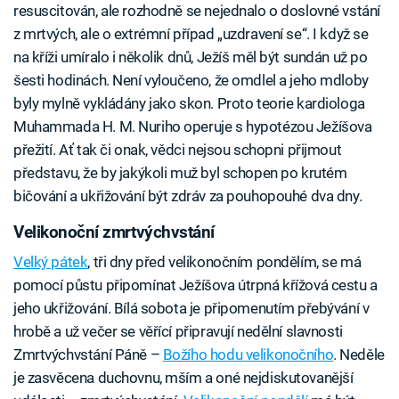
resuscitován, ale rozhodně se nejednalo o doslovné vstání
z mrtvých, ale o extrémní případ „uzdravení se“. I když se
na kříži umíralo i několik dnů, Ježíš měl být sundán už po
šesti hodinách. Není vyloučeno, že omdlel a jeho mdloby
byly mylně vykládány jako skon. Proto teorie kardiologa
Muhammada H. M. Nuriho operuje s hypotézou Ježíšova
přežití. Ať tak či onak, vědci nejsou schopni přijmout
představu, že by jakýkoli muž byl schopen po krutém
bičování a ukřižování být zdráv za pouhopouhé dva dny.
Velikonoční zmrtvýchvstání
Velký pátek
, tři dny před velikonočním pondělím, se má
pomocí půstu připomínat Ježíšova útrpná křížová cestu a
jeho ukřižování. Bílá sobota je připomenutím přebývání v
hrobě a už večer se věřící připravují nedělní slavnosti
Zmrtvýchvstání Páně –
Božího hodu velikonočního
. Neděle
je zasvěcena duchovnu, mším a oné nejdiskutovanější