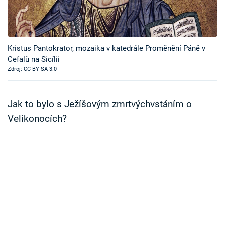
Časopis
Sledujte prima+
Kristus Pantokrator, mozaika v katedrále Proměnění Páně v
Cefalù na Sicílii
Přihlášení
Zdroj: CC BY-SA 3.0
Sledujte nás
Jak to bylo s Ježíšovým zmrtvýchvstáním o
Velikonocích?