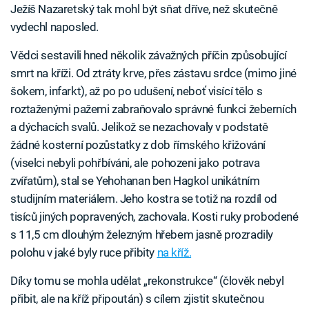
Ježíš Nazaretský tak mohl být sňat dříve, než skutečně
vydechl naposled.
Vědci sestavili hned několik závažných příčin způsobující
smrt na kříži. Od ztráty krve, přes zástavu srdce (mimo jiné
šokem, infarkt), až po po udušení, neboť visící tělo s
roztaženými pažemi zabraňovalo správné funkci žeberních
a dýchacích svalů. Jelikož se nezachovaly v podstatě
žádné kosterní pozůstatky z dob římského křižování
(viselci nebyli pohřbíváni, ale pohozeni jako potrava
zvířatům), stal se Yehohanan ben Hagkol unikátním
studijním materiálem. Jeho kostra se totiž na rozdíl od
tisíců jiných popravených, zachovala. Kosti ruky probodené
s 11,5 cm dlouhým železným hřebem jasně prozradily
polohu v jaké byly ruce přibity
na kříž.
Díky tomu se mohla udělat „rekonstrukce“ (člověk nebyl
přibit, ale na kříž připoután) s cílem zjistit skutečnou