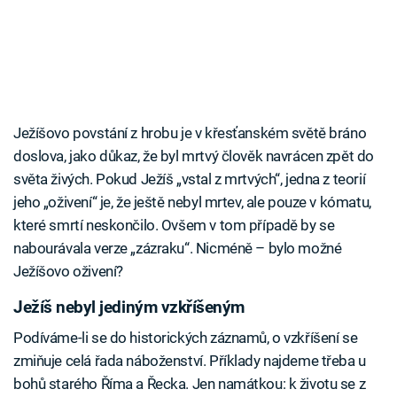
Ježíšovo povstání z hrobu je v křesťanském světě bráno
doslova, jako důkaz, že byl mrtvý člověk navrácen zpět do
světa živých. Pokud Ježíš „vstal z mrtvých“, jedna z teorií
jeho „oživení“ je, že ještě nebyl mrtev, ale pouze v kómatu,
které smrtí neskončilo. Ovšem v tom případě by se
nabourávala verze „zázraku“. Nicméně – bylo možné
Ježíšovo oživení?
Ježíš nebyl jediným vzkříšeným
Podíváme-li se do historických záznamů, o vzkříšení se
zmiňuje celá řada náboženství. Příklady najdeme třeba u
bohů starého Říma a Řecka. Jen namátkou: k životu se z