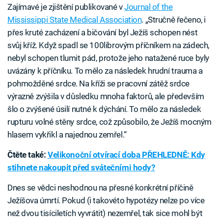
Zajímavé je zjištění publikované v
Journal of the
Mississippi State Medical Association
. „Stručně řečeno, i
přes kruté zacházení a bičování byl Ježíš schopen nést
svůj kříž. Když spadl se 100librovým příčníkem na zádech,
nebyl schopen tlumit pád, protože jeho natažené ruce byly
uvázány k příčníku. To mělo za následek hrudní trauma a
pohmožděné srdce. Na kříži se pracovní zátěž srdce
výrazně zvýšila v důsledku mnoha faktorů, ale především
šlo o zvýšené úsilí nutné k dýchání. To mělo za následek
rupturu volné stěny srdce, což způsobilo, že Ježíš mocným
hlasem vykřikl a najednou zemřel.“
Čtěte také:
Velikonoční otvírací doba PŘEHLEDNĚ: Kdy
stihnete nakoupit před svátečními hody?
Dnes se vědci neshodnou na přesné konkrétní příčině
Ježíšova úmrtí. Pokud (i takovéto hypotézy nelze po více
než dvou tisíciletích vyvrátit) nezemřel, tak sice mohl být