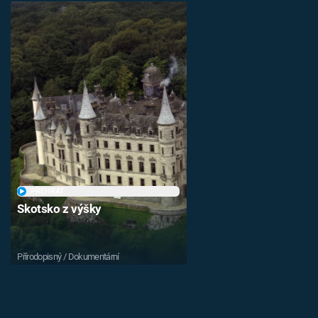
PŘEHRÁT
Skotsko z výšky
Přírodopisný / Dokumentární