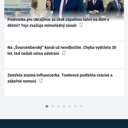
Podmínka pro Ukrajince za útok zápalnou lahví na dům s
dětmi? Tejc zvažuje mimořádný zásah
Na „Švarcenberský“ kanál už neodbočíte. Chyba vydržela 30
let, teď ceduli celou odstraní
Zemřela známá influencerka. Towleová podlehla vzácné a
zákeřné nemoci