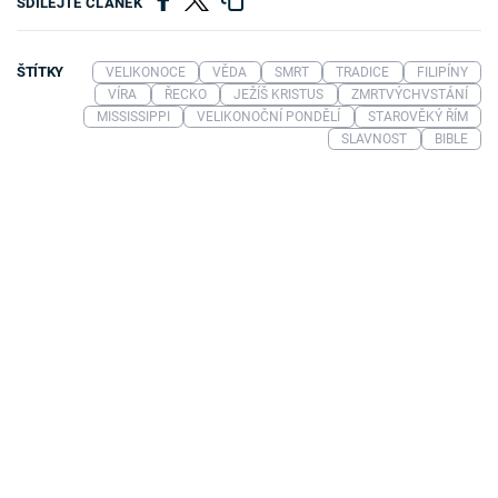
SDÍLEJTE ČLÁNEK
ŠTÍTKY
VELIKONOCE
VĚDA
SMRT
TRADICE
FILIPÍNY
VÍRA
ŘECKO
JEŽÍŠ KRISTUS
ZMRTVÝCHVSTÁNÍ
MISSISSIPPI
VELIKONOČNÍ PONDĚLÍ
STAROVĚKÝ ŘÍM
SLAVNOST
BIBLE