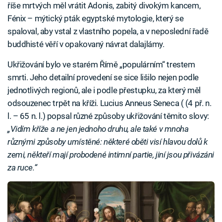
říše mrtvých měl vrátit Adonis, zabitý divokým kancem,
Fénix – mýtický pták egyptské mytologie, který se
spaloval, aby vstal z vlastního popela, a v neposlední řadě
buddhisté věří v opakovaný návrat dalajlámy.
Ukřižování bylo ve starém Římě „populárním“ trestem
smrti. Jeho detailní provedení se sice lišilo nejen podle
jednotlivých regionů, ale i podle přestupku, za který měl
odsouzenec trpět na kříži. Lucius Anneus Seneca ( (4 př. n.
l. – 65 n. l.) popsal různé způsoby ukřižování těmito slovy:
„Vidím kříže a ne jen jednoho druhu, ale také v mnoha
různými způsoby umístěné: některé oběti visí hlavou dolů k
zemi, někteří mají probodené intimní partie, jiní jsou přivázáni
za ruce.“