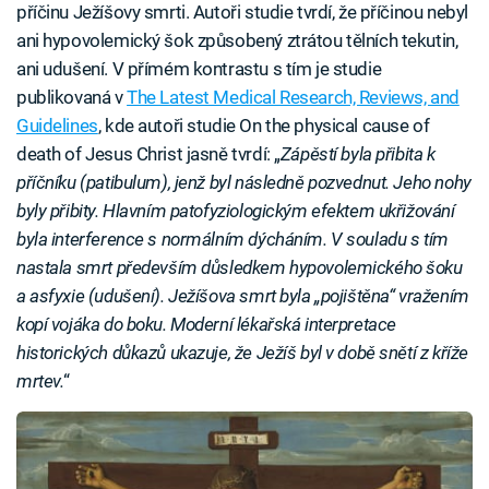
příčinu Ježíšovy smrti. Autoři studie tvrdí, že příčinou nebyl
ani hypovolemický šok způsobený ztrátou tělních tekutin,
ani udušení. V přímém kontrastu s tím je studie
publikovaná v
The Latest Medical Research, Reviews, and
Guidelines
, kde autoři studie On the physical cause of
death of Jesus Christ jasně tvrdí: „
Zápěstí byla přibita k
příčníku (patibulum), jenž byl následně pozvednut. Jeho nohy
byly přibity. Hlavním patofyziologickým efektem ukřižování
byla interference s normálním dýcháním. V souladu s tím
nastala smrt především důsledkem hypovolemického šoku
a asfyxie (udušení). Ježíšova smrt byla „pojištěna“ vražením
kopí vojáka do boku. Moderní lékařská interpretace
historických důkazů ukazuje, že Ježíš byl v době snětí z kříže
mrtev.
“