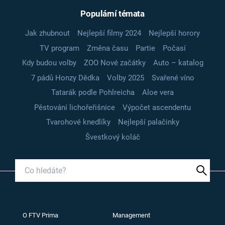
Populární témata
Jak zhubnout
Nejlepší filmy 2024
Nejlepší horory
TV program
Změna času
Partie
Počasí
Kdy budou volby
ZOO Nové začátky
Auto – katalog
7 pádů Honzy Dědka
Volby 2025
Svařené víno
Tatarák podle Pohlreicha
Aloe vera
Pěstování lichořeřišnice
Výpočet ascendentu
Tvarohové knedlíky
Nejlepší palačinky
Švestkový koláč
O FTV Prima
Management