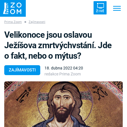
ŽIVĚ
Prima Zoom
■
Zajímavosti
Trendy:
ZRÁDCI
UFO
DRUHÁ SVĚTOVÁ VÁLKA
Velikonoce jsou oslavou
ZÁHADY
VETŘELCI DÁVNOVĚKU
Ježíšova zmrtvýchvstání. Jde
o fakt, nebo o mýtus?
18. dubna 2022 04:20
ZAJÍMAVOSTI
redakce Prima Zoom
Témata
Témata
Pořady
TV Program