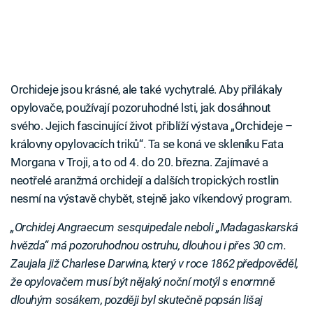
Orchideje jsou krásné, ale také vychytralé. Aby přilákaly
opylovače, používají pozoruhodné lsti, jak dosáhnout
svého. Jejich fascinující život přiblíží výstava „Orchideje –
královny opylovacích triků“. Ta se koná ve skleníku Fata
Morgana v Troji, a to od 4. do 20. března. Zajímavé a
neotřelé aranžmá orchidejí a dalších tropických rostlin
nesmí na výstavě chybět, stejně jako víkendový program.
„Orchidej Angraecum sesquipedale neboli „Madagaskarská
hvězda“ má pozoruhodnou ostruhu, dlouhou i přes 30 cm.
Zaujala již Charlese Darwina, který v roce 1862 předpověděl,
že opylovačem musí být nějaký noční motýl s enormně
dlouhým sosákem, později byl skutečně popsán lišaj