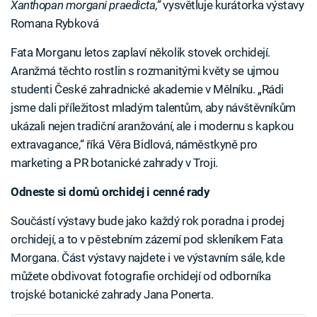
Xanthopan morgani praedicta,“
vysvětluje kurátorka výstavy
Romana Rybková
Fata Morganu letos zaplaví několik stovek orchidejí.
Aranžmá těchto rostlin s rozmanitými květy se ujmou
studenti České zahradnické akademie v Mělníku. „Rádi
jsme dali příležitost mladým talentům, aby návštěvníkům
ukázali nejen tradiční aranžování, ale i modernu s kapkou
extravagance,“ říká Věra Bidlová, náměstkyně pro
marketing a PR botanické zahrady v Troji.
Odneste si domů orchidej i cenné rady
Součástí výstavy bude jako každý rok poradna i prodej
orchidejí, a to v pěstebním zázemí pod skleníkem Fata
Morgana. Část výstavy najdete i ve výstavním sále, kde
můžete obdivovat fotografie orchidejí od odborníka
trojské botanické zahrady Jana Ponerta.