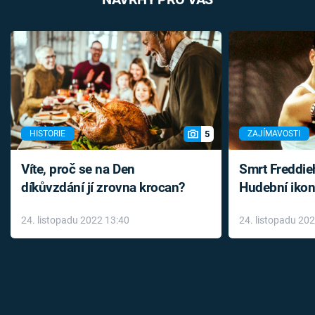
5
HISTORIE
ZAJÍMAVOSTI
Víte, proč se na Den
Smrt Freddie
díkůvzdání jí zrovna krocan?
Hudební ikon
až do konce 
24. listopadu 2022 13:40
24. listopadu 20
léky