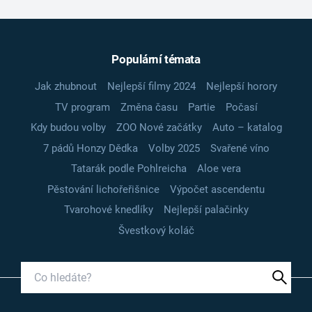
Populární témata
Jak zhubnout
Nejlepší filmy 2024
Nejlepší horory
TV program
Změna času
Partie
Počasí
Kdy budou volby
ZOO Nové začátky
Auto – katalog
7 pádů Honzy Dědka
Volby 2025
Svařené víno
Tatarák podle Pohlreicha
Aloe vera
Pěstování lichořeřišnice
Výpočet ascendentu
Tvarohové knedlíky
Nejlepší palačinky
Švestkový koláč