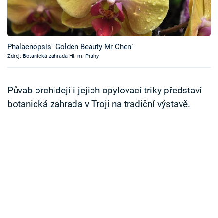
Časopis
Sledujte prima+
Phalaenopsis ´Golden Beauty Mr Chen´
Zdroj: Botanická zahrada Hl. m. Prahy
Přihlášení
Půvab orchidejí i jejich opylovací triky představí
Sledujte nás
botanická zahrada v Troji na tradiční výstavě.