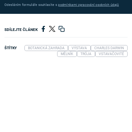
Odesláním formuláře souhlasíte s
podmínkami zpracování osobních údajů
SDÍLEJTE ČLÁNEK
ŠTÍTKY
BOTANICKÁ ZAHRADA
VÝSTAVA
CHARLES DARWIN
MĚLNÍK
TRÓJA
VSTAVAČOVITÉ