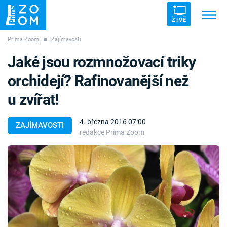
ŽIVĚ
Prima Zoom
■
Zajímavosti
Trendy:
ZRÁDCI
UFO
DRUHÁ SVĚTOVÁ VÁLKA
Jaké jsou rozmnožovací triky
ZÁHADY
VETŘELCI DÁVNOVĚKU
orchidejí? Rafinovanější než
u zvířat!
4. března 2016 07:00
ZAJÍMAVOSTI
redakce Prima Zoom
Témata
Témata
Pořady
TV Program