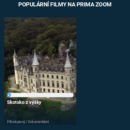
POPULÁRNÍ FILMY NA PRIMA ZOOM
PŘEHRÁT
Skotsko z výšky
Přírodopisný / Dokumentární