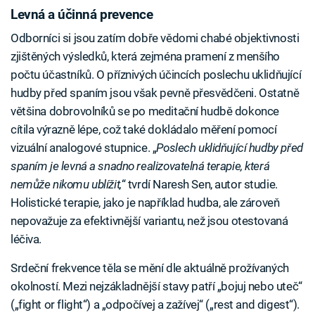
Levná a účinná prevence
Odborníci si jsou zatím dobře vědomi chabé objektivnosti
zjištěných výsledků, která zejména pramení z menšího
počtu účastníků. O příznivých účincích poslechu uklidňující
hudby před spaním jsou však pevně přesvědčeni. Ostatně
většina dobrovolníků se po meditační hudbě dokonce
cítila výrazně lépe, což také dokládalo měření pomocí
vizuální analogové stupnice. „
Poslech uklidňující hudby před
spaním je levná a snadno realizovatelná terapie, která
nemůže nikomu ublížit,
“ tvrdí Naresh Sen, autor studie.
Holistické terapie, jako je například hudba, ale zároveň
nepovažuje za efektivnější variantu, než jsou otestovaná
léčiva.
Srdeční frekvence těla se mění dle aktuálně prožívaných
okolností. Mezi nejzákladnější stavy patří „bojuj nebo uteč“
(„fight or flight“) a „odpočívej a zažívej“ („rest and digest“).