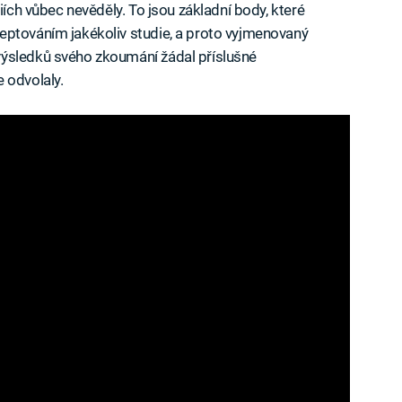
iích vůbec nevěděly. To jsou základní body, které
eptováním jakékoliv studie, a proto vyjmenovaný
výsledků svého zkoumání žádal příslušné
 odvolaly.