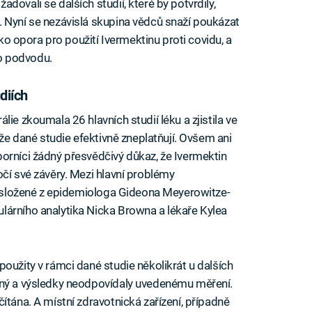
dovali se dalších studií, které by potvrdily,
 Nyní se nezávislá skupina vědců snaží poukázat
ako opora pro použití Ivermektinu proti covidu, a
o podvodu.
diích
ie zkoumala 26 hlavních studií léku a zjistila ve
 že dané studie efektivně zneplatňují. Ovšem ani
orníci žádný přesvědčivý důkaz, že Ivermektin
čí své závěry. Mezi hlavní problémy
ny složené z epidemiologa Gideona Meyerowitze-
lárního analytika Nicka Browna a lékaře Kylea
oužity v rámci dané studie několikrát u dalších
dný a výsledky neodpovídaly uvedenému měření.
ítána. A místní zdravotnická zařízení, případně