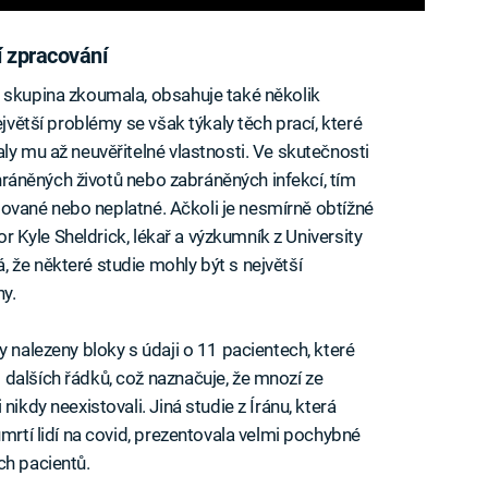
í zpracování
á skupina zkoumala, obsahuje také několik
ejvětší problémy se však týkaly těch prací, které
ly mu až neuvěřitelné vlastnosti. Ve skutečnosti
achráněných životů nebo zabráněných infekcí, tím
alšované nebo neplatné. Ačkoli je nesmírně obtížné
tor Kyle Sheldrick, lékař a výzkumník z University
 že některé studie mohly být s největší
y.
y nalezeny bloky s údaji o 11 pacientech, které
dalších řádků, což naznačuje, že mnozí ze
nikdy neexistovali. Jiná studie z Íránu, která
úmrtí lidí na covid, prezentovala velmi pochybné
ch pacientů.