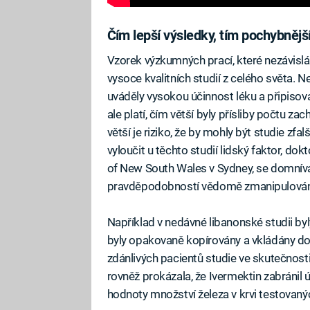
Čím lepší výsledky, tím pochybnějš
Vzorek výzkumných prací, které nezávisl
vysoce kvalitních studií z celého světa. N
uváděly vysokou účinnost léku a připisova
ale platí, čím větší byly přísliby počtu z
větší je riziko, že by mohly být studie zf
vyloučit u těchto studií lidský faktor, dok
of New South Wales v Sydney, se domnívá,
pravděpodobností vědomě zmanipulován
Například v nedávné libanonské studii byl
byly opakovaně kopírovány a vkládány do 
zdánlivých pacientů studie ve skutečnosti 
rovněž prokázala, že Ivermektin zabránil 
hodnoty množství železa v krvi testovaný