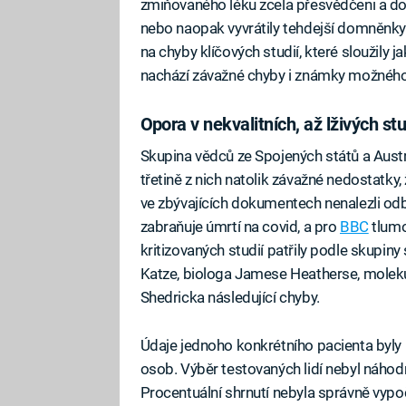
zmiňovaného léku zcela přesvědčeni a doža
nebo naopak vyvrátily tehdejší domněnky.
na chyby klíčových studií, které sloužily j
nachází závažné chyby i známky možnéh
Opora v nekvalitních, až lživých stu
Skupina vědců ze Spojených států a Austrál
třetině z nich natolik závažné nedostatky,
ve zbývajících dokumentech nenalezli odb
zabraňuje úmrtí na covid, a pro
BBC
tlumo
kritizovaných studií patřily podle skupi
Katze, biologa Jamese Heatherse, moleku
Shedricka následující chyby.
Údaje jednoho konkrétního pacienta byly p
osob. Výběr testovaných lidí nebyl náho
Procentuální shrnutí nebyla správně vypoč