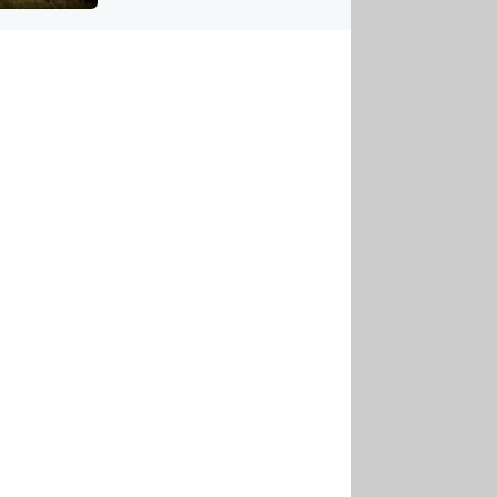
US
tornádem
RSUS
ZE A