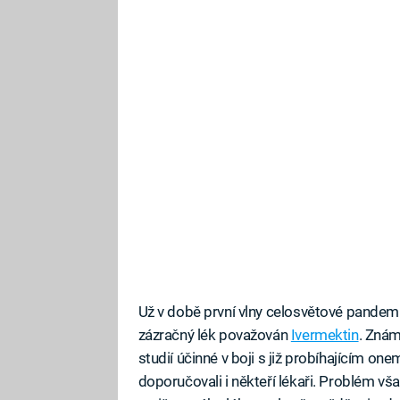
Už v době první vlny celosvětové pandemi
zázračný lék považován
Ivermektin
. Znám
studií účinné v boji s již probíhajícím o
doporučovali i někteří lékaři. Problém však