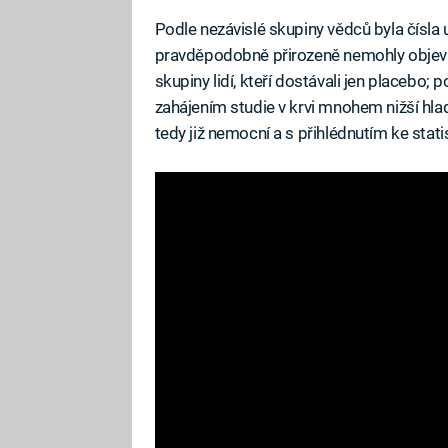
Podle nezávislé skupiny vědců byla čísla 
pravděpodobně přirozeně nemohly objevit.
skupiny lidí, kteří dostávali jen placebo; 
zahájením studie v krvi mnohem nižší hladin
tedy již nemocní a s přihlédnutím ke sta