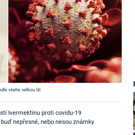
odle všeho velkou lží
tí Ivermektinu proti covidu-19
y buď nepřesné, nebo nesou známky