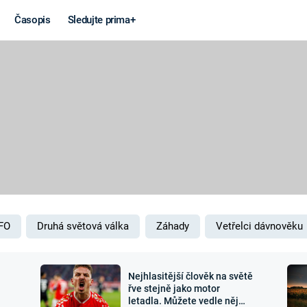
Časopis
Sledujte prima+
Věda a
Války
technika
STUDENÁ V
KORONAVIRUS
VÁLKA VE
VIETNAMU
VESMÍR
VÁLEČNÉ FI
MARS
SERIÁLY
FO
Druhá světová válka
Záhady
Vetřelci dávnověku
Nejhlasitější člověk na světě
Záhady a
Zajímav
řve stejně jako motor
letadla. Můžete vedle něj
konspirace