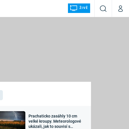
ŽIVĚ
Vyhledávání
Můj p
Prima+
ÁLKA
CNN Prima NEWS
Prima FRESH
Prima LIVING
LMY A
Prima Ženy
Prima LAJK
Prachaticko zasáhly 10 cm
osti
velké kroupy. Meteorologové
Sledujte nás
ukázali, jak to souvisí s