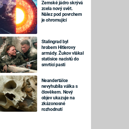
Zemské jádro skrývá
zcela nový svět.
Nález pod povrchem
je ohromující
Stalingrad byl
hrobem Hitlerovy
armády. Žukov vlákal
statisíce nacistů do
smrtící pasti
Neandertálce
nevyhubila válka s
člověkem. Nový
objev ukazuje na
zkázonosné
rozhodnutí