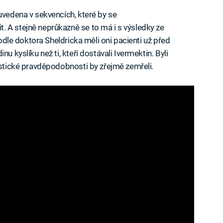
uvedena v sekvencích, které by se
 A stejně neprůkazně se to má i s výsledky ze
podle doktora Sheldricka měli oni pacienti už před
u kyslíku než ti, kteří dostávali Ivermektin. Byli
tistické pravděpodobnosti by zřejmě zemřeli.