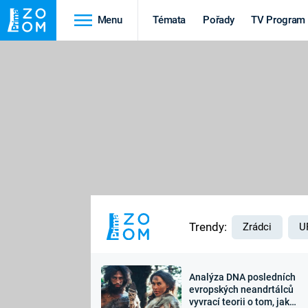
Menu
Témata
Pořady
TV Program
Cestování
Historie
HRADY A ZÁMKY
VIKINGOVÉ
HEDVÁBNÁ STEZKA
EPIDEMIE A
PANDEMIE
PŘÍRODA
STAROVĚKÝ EGYPT
Trendy:
Zrádci
U
Analýza DNA posledních
Druhá
Výročí
evropských neandrtálců
vyvrací teorii o tom, jak
světová válka