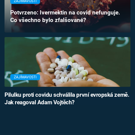
ZAJÍMAVOSTI
Časopis
Potvrzeno: Ivermektin na covid nefunguje.
Co všechno bylo zfalšované?
Sledujte prima+
Přihlášení
Sledujte nás
ZAJÍMAVOSTI
Pilulku proti covidu schválila první evropská země.
Jak reagoval Adam Vojtěch?