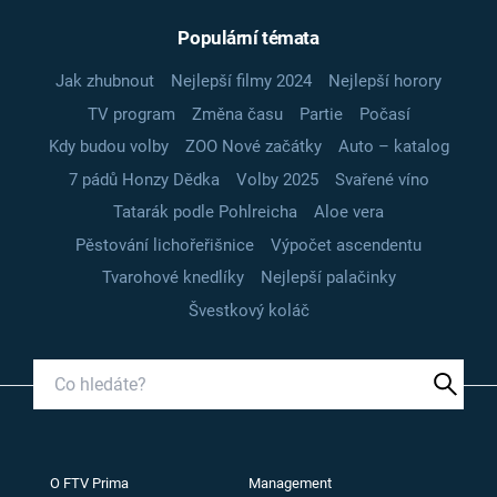
Populární témata
Jak zhubnout
Nejlepší filmy 2024
Nejlepší horory
TV program
Změna času
Partie
Počasí
Kdy budou volby
ZOO Nové začátky
Auto – katalog
7 pádů Honzy Dědka
Volby 2025
Svařené víno
Tatarák podle Pohlreicha
Aloe vera
Pěstování lichořeřišnice
Výpočet ascendentu
Tvarohové knedlíky
Nejlepší palačinky
Švestkový koláč
O FTV Prima
Management