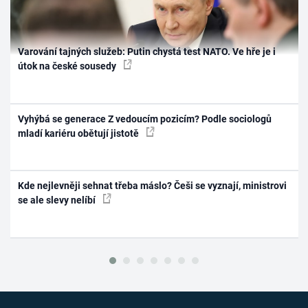
Varování tajných služeb: Putin chystá test NATO. Ve hře je i
útok na české sousedy
Vyhýbá se generace Z vedoucím pozicím? Podle sociologů
mladí kariéru obětují jistotě
Kde nejlevněji sehnat třeba máslo? Češi se vyznají, ministrovi
se ale slevy nelíbí