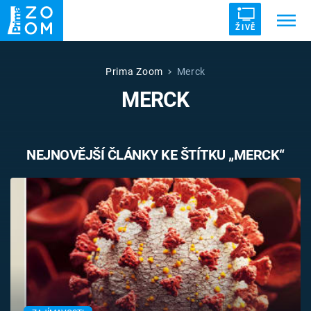
ŽIVĚ
Trendy:
ZRÁDCI
UFO
DRUHÁ SVĚTOVÁ VÁLKA
Prima Zoom
Merck
MERCK
ZÁHADY
VETŘELCI DÁVNOVĚKU
NEJNOVĚJŠÍ ČLÁNKY KE ŠTÍTKU „MERCK“
Témata
Témata
Pořady
TV Program