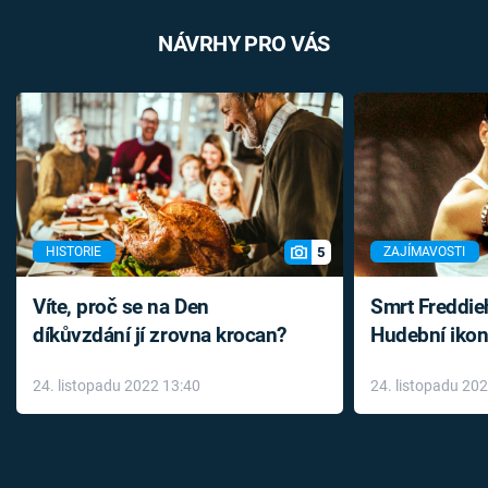
NÁVRHY PRO VÁS
5
HISTORIE
ZAJÍMAVOSTI
Víte, proč se na Den
Smrt Freddie
díkůvzdání jí zrovna krocan?
Hudební ikon
až do konce 
24. listopadu 2022 13:40
24. listopadu 20
léky