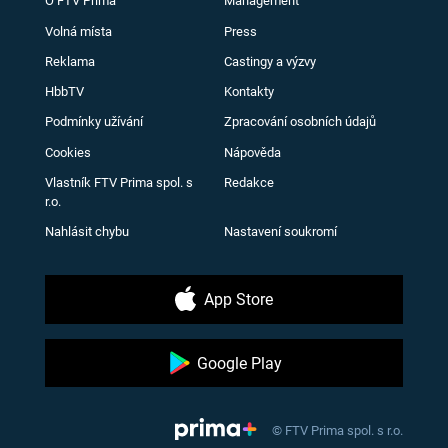
O FTV Prima
Management
Volná místa
Press
Reklama
Castingy a výzvy
HbbTV
Kontakty
Podmínky užívání
Zpracování osobních údajů
Cookies
Nápověda
Vlastník FTV Prima spol. s
Redakce
r.o.
Nahlásit chybu
Nastavení soukromí
App Store
Google Play
© FTV Prima spol. s r.o.