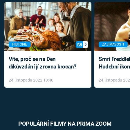
5
HISTORIE
ZAJÍMAVOSTI
Víte, proč se na Den
Smrt Freddie
díkůvzdání jí zrovna krocan?
Hudební ikon
až do konce 
24. listopadu 2022 13:40
24. listopadu 20
léky
POPULÁRNÍ FILMY NA PRIMA ZOOM