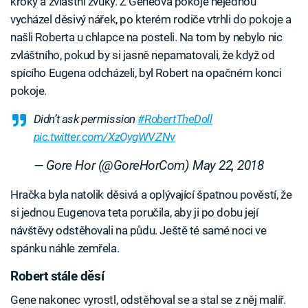
kroky a zvláštní zvuky. Z Geneova pokoje nejednou
vycházel děsivý nářek, po kterém rodiče vtrhli do pokoje a
našli Roberta u chlapce na posteli. Na tom by nebylo nic
zvláštního, pokud by si jasně nepamatovali, že když od
spícího Eugena odcházeli, byl Robert na opačném konci
pokoje.
Didn’t ask permission
#RobertTheDoll
pic.twitter.com/XzOygWVZNv
— Gore Hor (@GoreHorCom)
May 22, 2018
Hračka byla natolik děsivá a oplývající špatnou pověstí, že
si jednou Eugenova teta poručila, aby ji po dobu její
návštěvy odstěhovali na půdu. Ještě té samé noci ve
spánku náhle zemřela.
Robert stále děsí
Gene nakonec vyrostl, odstěhoval se a stal se z něj malíř.