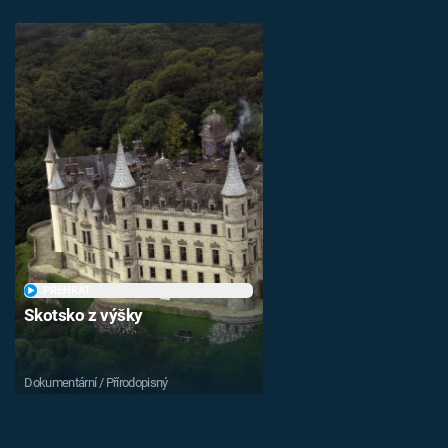
PŘEHRÁT
Skotsko z výšky
Dokumentární / Přírodopisný