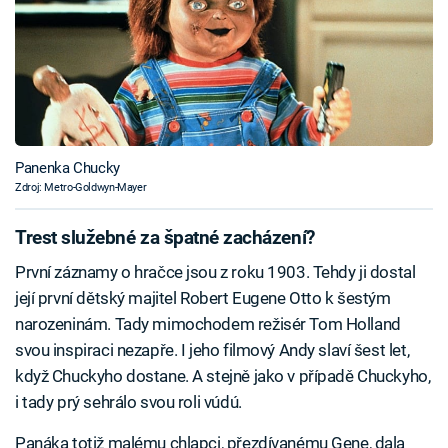
Panenka Chucky
Zdroj: Metro-Goldwyn-Mayer
Trest služebné za špatné zacházení?
První záznamy o hračce jsou z roku 1903. Tehdy ji dostal
její první dětský majitel Robert Eugene Otto k šestým
narozeninám. Tady mimochodem režisér Tom Holland
svou inspiraci nezapře. I jeho filmový Andy slaví šest let,
když Chuckyho dostane. A stejně jako v případě Chuckyho,
i tady prý sehrálo svou roli vúdú.
Panáka totiž malému chlapci, přezdívanému Gene, dala