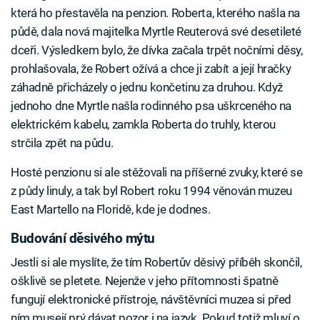
která ho přestavěla na penzion. Roberta, kterého našla na
půdě, dala nová majitelka Myrtle Reuterová své desetileté
dceři. Výsledkem bylo, že dívka začala trpět nočními děsy,
prohlašovala, že Robert ožívá a chce ji zabít a její hračky
záhadně přicházely o jednu končetinu za druhou. Když
jednoho dne Myrtle našla rodinného psa uškrceného na
elektrickém kabelu, zamkla Roberta do truhly, kterou
strčila zpět na půdu.
Hosté penzionu si ale stěžovali na příšerné zvuky, které se
z půdy linuly, a tak byl Robert roku 1994 věnován muzeu
East Martello na Floridě, kde je dodnes.
Budování děsivého mýtu
Jestli si ale myslíte, že tím Robertův děsivý příběh skončil,
ošklivě se pletete. Nejenže v jeho přítomnosti špatně
fungují elektronické přístroje, návštěvníci muzea si před
ním musejí prý dávat pozor i na jazyk. Pokud totiž mluví o