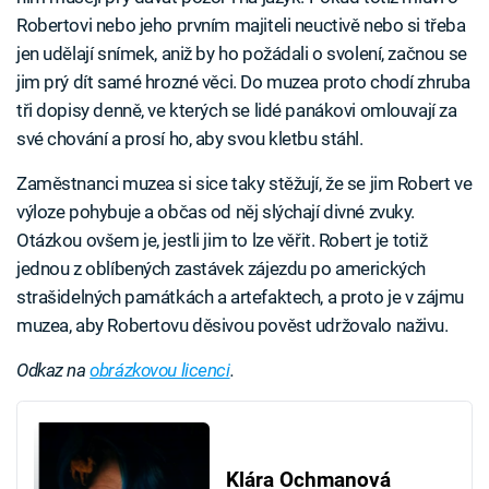
Robertovi nebo jeho prvním majiteli neuctivě nebo si třeba
jen udělají snímek, aniž by ho požádali o svolení, začnou se
jim prý dít samé hrozné věci. Do muzea proto chodí zhruba
tři dopisy denně, ve kterých se lidé panákovi omlouvají za
své chování a prosí ho, aby svou kletbu stáhl.
Zaměstnanci muzea si sice taky stěžují, že se jim Robert ve
výloze pohybuje a občas od něj slýchají divné zvuky.
Otázkou ovšem je, jestli jim to lze věřit. Robert je totiž
jednou z oblíbených zastávek zájezdu po amerických
strašidelných památkách a artefaktech, a proto je v zájmu
muzea, aby Robertovu děsivou pověst udržovalo naživu.
Odkaz na
obrázkovou licenci
.
Klára Ochmanová