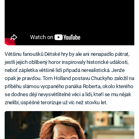
Většinu fanoušků Dětské hry by ale ani nenapadlo pátrat,
jestli jejich oblíbený horor inspirovaly historické události,
neboť zápletka většině lidí připadá nerealistická. Jenže
opak je pravdou. Tom Holland postavu Chuckyho založil na
příběhu slámou vycpaného panáka Roberta, okolo kterého
se dodnes dějí nevysvětlitelné věci a lidi, kteří se mu nějak
znelíbí, úspěšně terorizuje už víc než stovku let.