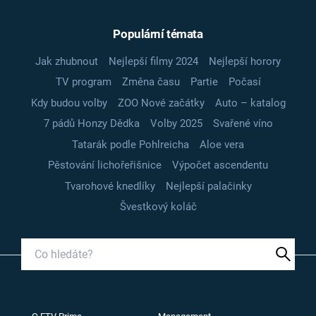
Populární témata
Jak zhubnout
Nejlepší filmy 2024
Nejlepší horory
TV program
Změna času
Partie
Počasí
Kdy budou volby
ZOO Nové začátky
Auto – katalog
7 pádů Honzy Dědka
Volby 2025
Svařené víno
Tatarák podle Pohlreicha
Aloe vera
Pěstování lichořeřišnice
Výpočet ascendentu
Tvarohové knedlíky
Nejlepší palačinky
Švestkový koláč