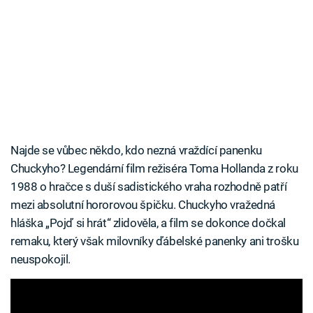
Najde se vůbec někdo, kdo nezná vraždící panenku
Chuckyho? Legendární film režiséra Toma Hollanda z roku
1988 o hračce s duší sadistického vraha rozhodně patří
mezi absolutní hororovou špičku. Chuckyho vražedná
hláška „Pojď si hrát“ zlidověla, a film se dokonce dočkal
remaku, který však milovníky ďábelské panenky ani trošku
neuspokojil.