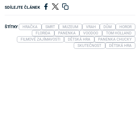
SDÍLEJTE ČLÁNEK
ŠTÍTKY
HRAČKA
SMRT
MUZEUM
VRAH
DŮM
HOROR
FLORIDA
PANENKA
VOODOO
TOM HOLLAND
FILMOVÉ ZAJÍMAVOSTI
DĚTSKÁ HRA
PANENKA CHUCKY
SKUTEČNOST
DĚTSKÁ HRA