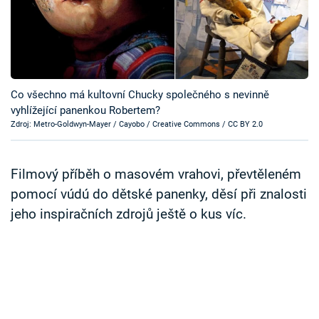
Časopis
Sledujte prima+
Přihlášení
Co všechno má kultovní Chucky společného s nevinně
vyhlížející panenkou Robertem?
Zdroj: Metro-Goldwyn-Mayer / Cayobo / Creative Commons / CC BY 2.0
Sledujte nás
Filmový příběh o masovém vrahovi, převtěleném
pomocí vúdú do dětské panenky, děsí při znalosti
jeho inspiračních zdrojů ještě o kus víc.