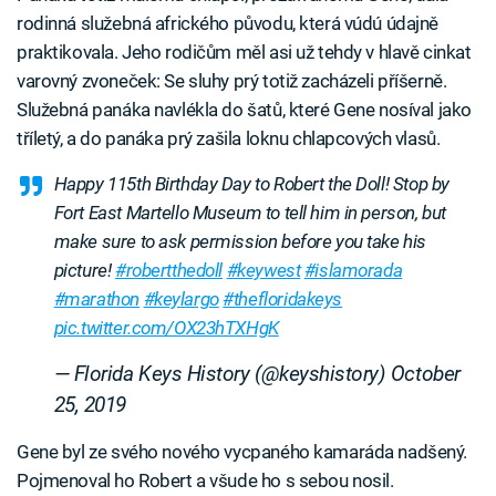
rodinná služebná afrického původu, která vúdú údajně
praktikovala. Jeho rodičům měl asi už tehdy v hlavě cinkat
varovný zvoneček: Se sluhy prý totiž zacházeli příšerně.
Služebná panáka navlékla do šatů, které Gene nosíval jako
tříletý, a do panáka prý zašila loknu chlapcových vlasů.
Happy 115th Birthday Day to Robert the Doll! Stop by
Fort East Martello Museum to tell him in person, but
make sure to ask permission before you take his
picture!
#robertthedoll
#keywest
#islamorada
#marathon
#keylargo
#thefloridakeys
pic.twitter.com/OX23hTXHgK
— Florida Keys History (@keyshistory)
October
25, 2019
Gene byl ze svého nového vycpaného kamaráda nadšený.
Pojmenoval ho Robert a všude ho s sebou nosil.