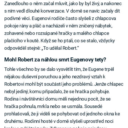
Zanedlouho o něm začal mluvit, jako by byl živý, a nakonec
s ním vedl dlouhé konverzace. V domě se navíc začaly dít
podivné věci. Eugenovi rodiče často slyšeli z chlapcova
pokoje rány a pláč a nacházeli v něm zničený nábytek,
zohavené nebo rozsápané hračky a malého chlapce
plačícího v koutě. Když se ho ptali, co se stalo, vždycky
odpověděl stejně: „To udělal Robert.“
Mohl Robert za náhlou smrt Eugenovy tety?
Tohle všechno by se dalo vysvětlit tím, že Eugene trpěl
nějakou duševní poruchou a jeho nezdravý vztah k
Robertovi mohl být součástí jeho problémů. Jenže chlapec
nebyl jediný, komu připadalo, že se hračka pohybuje.
Rodina i návštěvníci domu měli nejednou pocit, že se
hračka pohnula, mrkla nebo se usmála. Sousedé
prohlašovali, že ji viděli se pohybovat od jednoho okna ke
druhému. Rodinní hosté v domě slyšeli uprostřed noci