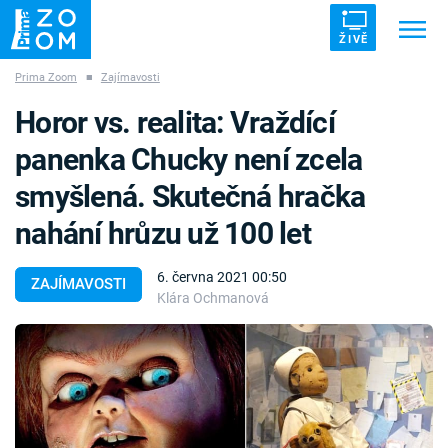
ŽIVĚ
Prima Zoom
■
Zajímavosti
Trendy:
ZRÁDCI
UFO
DRUHÁ SVĚTOVÁ VÁLKA
Horor vs. realita: Vraždící
ZÁHADY
VETŘELCI DÁVNOVĚKU
panenka Chucky není zcela
smyšlená. Skutečná hračka
nahání hrůzu už 100 let
Témata
6. června 2021 00:50
ZAJÍMAVOSTI
Klára Ochmanová
Témata
Pořady
TV Program