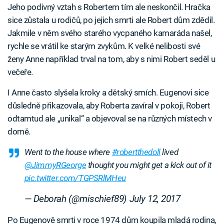
Jeho podivný vztah s Robertem tím ale neskončil. Hračka
sice zůstala u rodičů, po jejich smrti ale Robert dům zdědil.
Jakmile v něm svého starého vycpaného kamaráda našel,
rychle se vrátil ke starým zvykům. K velké nelibosti své
ženy Anne například trval na tom, aby s nimi Robert seděl u
večeře.
I Anne často slyšela kroky a dětský smích. Eugenovi sice
důsledně přikazovala, aby Roberta zavíral v pokoji, Robert
odtamtud ale „unikal“ a objevoval se na různých místech v
domě.
Went to the house where
#robertthedoll
lived
@JimmyRGeorge
thought you might get a kick out of it
pic.twitter.com/TGPSRlMHeu
— Deborah (@mischief89)
July 12, 2017
Po Eugenově smrti v roce 1974 dům koupila mladá rodina,