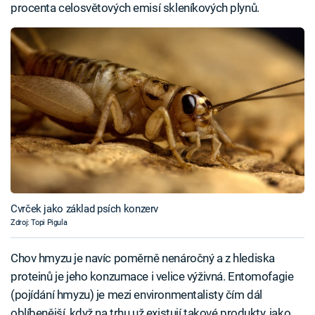
procenta celosvětových emisí skleníkových plynů.
Cvrček jako základ psích konzerv
Zdroj: Topi Pigula
Chov hmyzu je navíc poměrně nenáročný a z hlediska
proteinů je jeho konzumace i velice výživná. Entomofagie
(pojídání hmyzu) je mezi environmentalisty čím dál
oblíbenější, když na trhu už existují takové produkty, jako