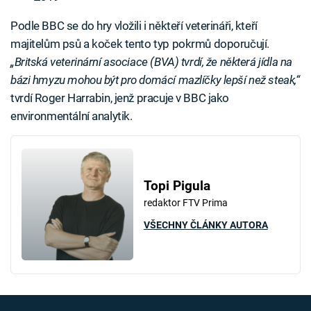
Podle BBC se do hry vložili i někteří veterináři, kteří
majitelům psů a koček tento typ pokrmů doporučují.
„Britská veterinární asociace (BVA) tvrdí, že některá jídla na
bázi hmyzu mohou být pro domácí mazlíčky lepší než steak,“
tvrdí Roger Harrabin, jenž pracuje v BBC jako
environmentální analytik.
Topi Pigula
redaktor FTV Prima
VŠECHNY ČLÁNKY AUTORA