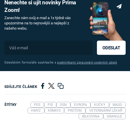
Nenechte si ujít novinky Prima
Zoom!
Zanechte nám svůj e-mail a 1x týdně vás
upozorníme na to nejnovější a nejlepší z
našeho webu.
ODESLAT
Odesláním formuláře souhlasíte s
podmínkami zpracování osobních údajů
SDÍLEJTE ČLÁNEK
ŠTÍTKY
PES
PSÍ
OSN
EVROPA
KOČKY
MASO
HMYZ
KRMIVO
PROTEIN
VETERINÁRNÍ LÉKAŘ
BÍLKOVINA
GRANULE