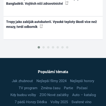
Bangladéši. Vojtěch ničí zdravotnictví
Tropy jako zabiják autobaterií. Vysoké teploty škodí více než
mrazy, tvrdí odborník
Populární témata
Jak zhubnout
Nejlepší filmy 2024
Nejlepší horory
TV program
Změna času
Partie
Počasí
Kdy budou volby
ZOO Nové začátky
Auto – katalog
7 pádů Honzy Dědka
Volby 2025
Svařené víno