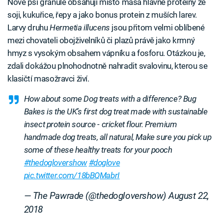
Nové psí granule obsahují místo masa hlavně proteiny ze
soji, kukuřice, řepy a jako bonus protein z muších larev.
Larvy druhu
Hermetia illucens
jsou přitom velmi oblíbené
mezi chovateli obojživelníků či plazů právě jako krmný
hmyz s vysokým obsahem vápníku a fosforu. Otázkou je,
zdali dokážou plnohodnotně nahradit svalovinu, kterou se
klasičtí masožravci živí.
How about some Dog treats with a difference? Bug
Bakes is the UK’s first dog treat made with sustainable
insect protein source - cricket flour. Premium
handmade dog treats, all natural, Make sure you pick up
some of these healthy treats for your pooch
#thedoglovershow
#doglove
pic.twitter.com/18bBQMabrI
— The Pawrade (@thedoglovershow)
August 22,
2018