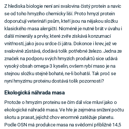
Z hlediska biologie není ani svalovina čistý protein a navíc
se od toho hmyzího chemicky liší. Proto hmyzí protein
doporučují veterináři psům, kteří jsou na nějakou složku
klasického masa alergičtí. Nicméně je nutné brát v úvahu i
další minerály a prvky, které zvíře získává konzumací
vnitřností, jako jsou srdce či játra. Dokonce i krev, jež ve
svalovině zůstává, dodává tolik potřebné železo. Jedna ze
značek na podporu svých hmyzích produktů sice udává
vysoký obsah omega-3 kyselin, ovšem rybí maso je na
stejnou složku stejně bohaté, ne-li bohatší. Tak proč se
nyní hmyzímu proteinu dostává tolik pozornosti?
Ekologická náhrada masa
Protože o hmyzím proteinu se čím dál více mluví jako o
ekologické náhradě masa. Ve hře je zejména snížení počtu
skotu a prasat, jejichž chov enormně zatěžuje planetu.
Podle OSN má produkce masa na svědomí přibližně 14,5