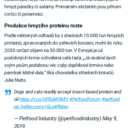
hmyzí párečky či salámy. Primárním složením jsou přitom
cvrčci či potemníci.
Produkce hmyzího proteinu roste
Podle některých odhadů by z dnešních 10 000 tun hmyzích
proteinů, zpracovaných do zvířecích konzerv, mohl do roku
2030 vzrůst objem na 50 000 tun. V Evropě je už
podobných krmiv schválená celá řada.
„Já osobně bych
svým psům podobnou věc coby doplňkové krmivo nebo
pamlsek klidně dala,“
říká chovatelka středních kníračů
Julie Naits.
Dogs and cats readily accept insect-based protein and
oil
https://t.co/UPEokK9M1I
#PetfoodForum
#petfood
pic.twitter.com/rGLwtPbkec
— Petfood Industry (@petfoodindustry)
May 9,
2019