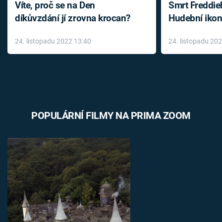
Víte, proč se na Den
Smrt Freddie
díkůvzdání jí zrovna krocan?
Hudební ikon
až do konce 
24. listopadu 2022 13:40
24. listopadu 20
léky
POPULÁRNÍ FILMY NA PRIMA ZOOM