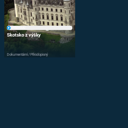
PŘEHRÁT
Skotsko z výšky
Dokumentární / Přírodopisný