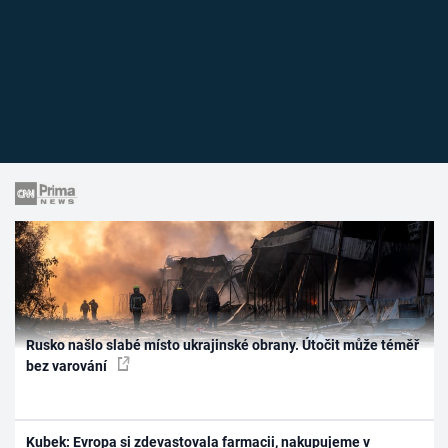
Rusko našlo slabé místo ukrajinské obrany. Útočit může téměř
bez varování
Kubek: Evropa si zdevastovala farmacii, nakupujeme v