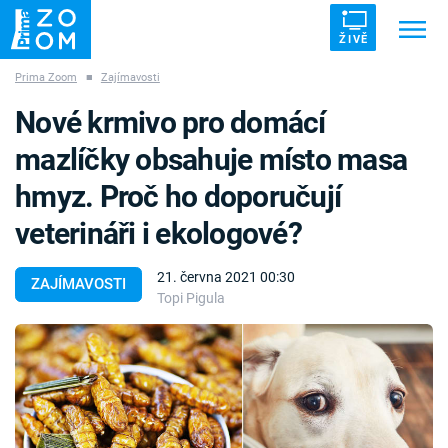
ŽIVĚ
Prima Zoom
■
Zajímavosti
Trendy:
ZRÁDCI
UFO
DRUHÁ SVĚTOVÁ VÁLKA
Nové krmivo pro domácí
ZÁHADY
VETŘELCI DÁVNOVĚKU
mazlíčky obsahuje místo masa
hmyz. Proč ho doporučují
veterináři i ekologové?
Témata
21. června 2021 00:30
ZAJÍMAVOSTI
Topi Pigula
Témata
Pořady
TV Program