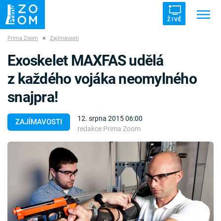
ŽIVĚ
Prima Zoom
■
Zajímavosti
Trendy:
ZRÁDCI
UFO
DRUHÁ SVĚTOVÁ VÁLKA
Exoskelet MAXFAS udělá
ZÁHADY
VETŘELCI DÁVNOVĚKU
z každého vojáka neomylného
snajpra!
12. srpna 2015 06:00
ZAJÍMAVOSTI
redakce Prima Zoom
Témata
Témata
Pořady
TV Program