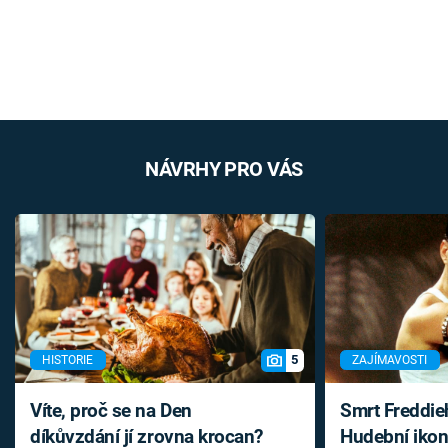
NÁVRHY PRO VÁS
5
HISTORIE
ZAJÍMAVOSTI
Víte, proč se na Den
Smrt Freddie
díkůvzdání jí zrovna krocan?
Hudební ikon