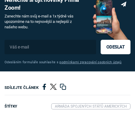
Nenechte si ujít novinky Prima
Zoom!
Zanechte nám svůj e-mail a 1x týdně vás
upozorníme na to nejnovější a nejlepší z
našeho webu.
ODESLAT
Odesláním formuláře souhlasíte s
podmínkami zpracování osobních údajů
SDÍLEJTE ČLÁNEK
ŠTÍTKY
ARMÁDA SPOJENÝCH STÁTŮ AMERICKÝCH