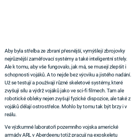
Aby byla střelba ze zbraní přesnější, vymýšlejí zbrojovky
nejrůznější zaměřovací systémy a také inteligentní střely.
Ale k tomu, aby vše fungovalo, jak má, se musejí zlepšit i
schopnosti vojáků. A to nejde bez výcviku a jistého nadání.
Už se testují a používají různé skeletové systémy, které
zvyšují sílu a výdrž vojáků jako ve sci-fi filmech. Tam ale
robotické obleky nejen zvyšují fyzické dispozice, ale také z
vojáků dělají ostrostřelce. Mohlo by tomu tak být brzy i v
reálu.
Ve výzkumné laboratoři pozemního vojska americké
armády ARL v Aberdeenu totiž pracují na exoskeletu