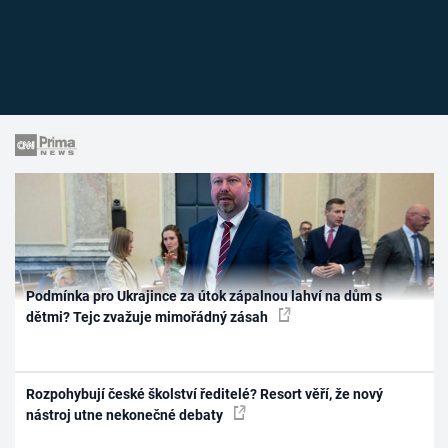
Podmínka pro Ukrajince za útok zápalnou lahví na dům s
dětmi? Tejc zvažuje mimořádný zásah
Rozpohybují české školství ředitelé? Resort věří, že nový
nástroj utne nekonečné debaty