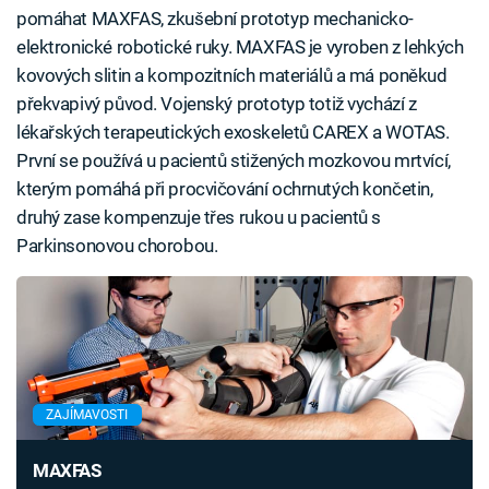
pomáhat MAXFAS, zkušební prototyp mechanicko-
elektronické robotické ruky. MAXFAS je vyroben z lehkých
kovových slitin a kompozitních materiálů a má poněkud
překvapivý původ. Vojenský prototyp totiž vychází z
lékařských terapeutických exoskeletů CAREX a WOTAS.
První se používá u pacientů stižených mozkovou mrtvící,
kterým pomáhá při procvičování ochrnutých končetin,
druhý zase kompenzuje třes rukou u pacientů s
Parkinsonovou chorobou.
ZAJÍMAVOSTI
MAXFAS