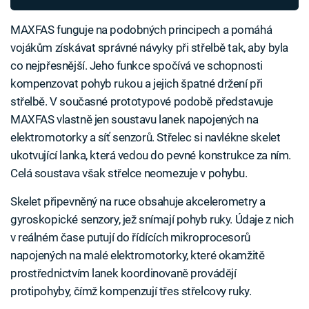
MAXFAS funguje na podobných principech a pomáhá
vojákům získávat správné návyky při střelbě tak, aby byla
co nejpřesnější. Jeho funkce spočívá ve schopnosti
kompenzovat pohyb rukou a jejich špatné držení při
střelbě. V současné prototypové podobě představuje
MAXFAS vlastně jen soustavu lanek napojených na
elektromotorky a síť senzorů. Střelec si navlékne skelet
ukotvující lanka, která vedou do pevné konstrukce za ním.
Celá soustava však střelce neomezuje v pohybu.
Skelet připevněný na ruce obsahuje akcelerometry a
gyroskopické senzory, jež snímají pohyb ruky. Údaje z nich
v reálném čase putují do řídících mikroprocesorů
napojených na malé elektromotorky, které okamžitě
prostřednictvím lanek koordinovaně provádějí
protipohyby, čímž kompenzují třes střelcovy ruky.