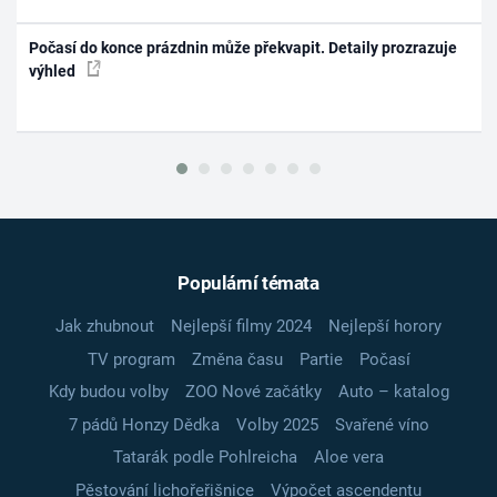
Počasí do konce prázdnin může překvapit. Detaily prozrazuje
výhled
Populární témata
Jak zhubnout
Nejlepší filmy 2024
Nejlepší horory
TV program
Změna času
Partie
Počasí
Kdy budou volby
ZOO Nové začátky
Auto – katalog
7 pádů Honzy Dědka
Volby 2025
Svařené víno
Tatarák podle Pohlreicha
Aloe vera
Pěstování lichořeřišnice
Výpočet ascendentu