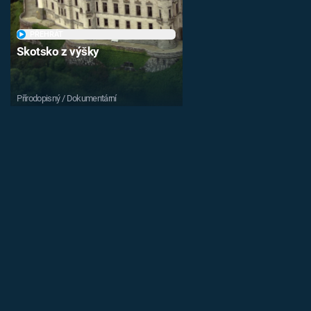
PŘEHRÁT
Skotsko z výšky
Přírodopisný / Dokumentární