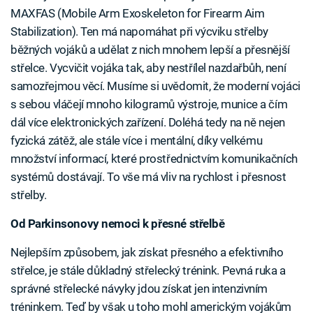
MAXFAS (Mobile Arm Exoskeleton for Firearm Aim
Stabilization). Ten má napomáhat při výcviku střelby
běžných vojáků a udělat z nich mnohem lepší a přesnější
střelce. Vycvičit vojáka tak, aby nestřílel nazdařbůh, není
samozřejmou věcí. Musíme si uvědomit, že moderní vojáci
s sebou vláčejí mnoho kilogramů výstroje, munice a čím
dál více elektronických zařízení. Doléhá tedy na ně nejen
fyzická zátěž, ale stále více i mentální, díky velkému
množství informací, které prostřednictvím komunikačních
systémů dostávají. To vše má vliv na rychlost i přesnost
střelby.
Od Parkinsonovy nemoci k přesné střelbě
Nejlepším způsobem, jak získat přesného a efektivního
střelce, je stále důkladný střelecký trénink. Pevná ruka a
správné střelecké návyky jdou získat jen intenzivním
tréninkem. Teď by však u toho mohl americkým vojákům