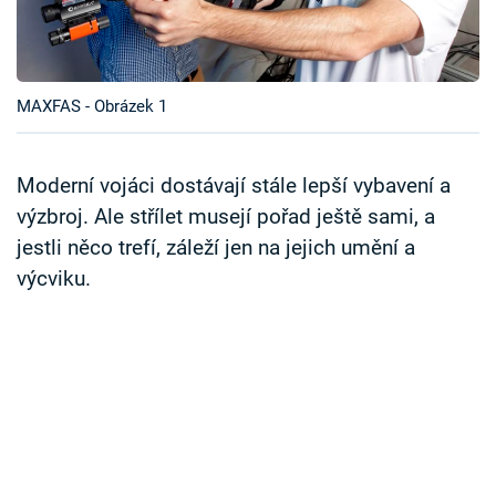
Časopis
Sledujte prima+
MAXFAS - Obrázek 1
Přihlášení
Moderní vojáci dostávají stále lepší vybavení a
výzbroj. Ale střílet musejí pořad ještě sami, a
Sledujte nás
jestli něco trefí, záleží jen na jejich umění a
výcviku.