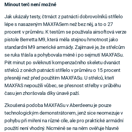
Minout terč není možné
Jak ukázaly testy, čtrnáct z patnácti dobrovolníků střílelo
lépe s nasazeným MAXFASem než bez něj, a to o 27
procent v průměru. K testům se používala airsoftová verze
pistole Berretta M9, která měla stejnou hmotnost jako
standardní M9 americké armády. Zajímavé je, že střelcům
se ruka třásla a pohybovala méně i po sejmutí MAXFASu.
Pět minut po svléknutí kompenzačního skeletu dvanáct
střelců z oněch patnácti střílelo v průměru o 15 procent
přesněji než před použitím MAXFASu. U střelců, kteří
MAXFAS nepoužili vůbec, se přesnost střelby v průběhu
času jen zhoršovala díky únavě paží.
Zkoušená podoba MAXFASu v Aberdeenu je pouze
technologickým demonstrátorem, jenž sice neomezuje v
pohybu při míření na různé cíle, ale pro praktické armádní
použití není vhodný. Nicméně se na něm ověřuje hlavně