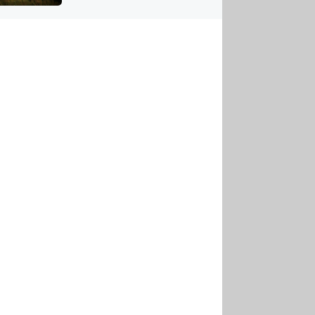
US
tornádem
RSUS
ZE A