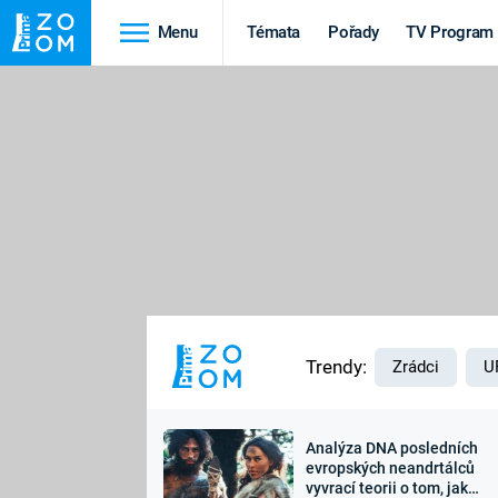
Menu
Témata
Pořady
TV Program
Cestování
Historie
HRADY A ZÁMKY
VIKINGOVÉ
HEDVÁBNÁ STEZKA
EPIDEMIE A
PANDEMIE
PŘÍRODA
STAROVĚKÝ EGYPT
Trendy:
Zrádci
U
Analýza DNA posledních
Druhá
Výročí
evropských neandrtálců
vyvrací teorii o tom, jak
světová válka