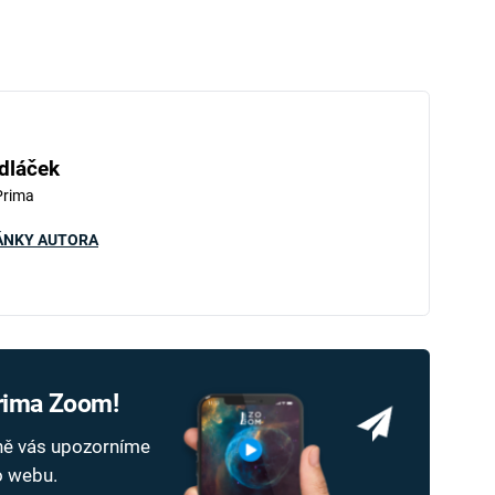
dláček
Prima
ÁNKY AUTORA
Prima Zoom!
dně vás upozorníme
ho webu.