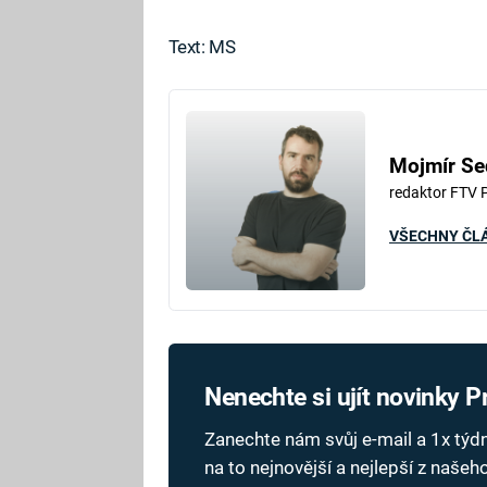
Text: MS
Mojmír Se
redaktor FTV 
VŠECHNY ČL
Nenechte si ujít novinky 
Zanechte nám svůj e-mail a 1x tý
na to nejnovější a nejlepší z naše