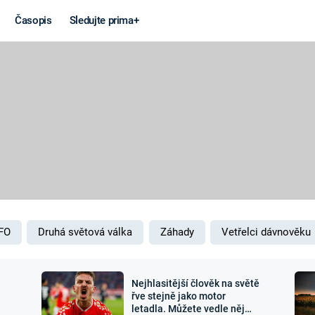
Časopis
Sledujte prima+
Věda a
Války
technika
STUDENÁ V
KORONAVIRUS
VÁLKA VE
VIETNAMU
VESMÍR
VÁLEČNÉ FI
MARS
SERIÁLY
FO
Druhá světová válka
Záhady
Vetřelci dávnověku
Nejhlasitější člověk na světě
Záhady a
Zajímav
řve stejně jako motor
letadla. Můžete vedle něj
konspirace