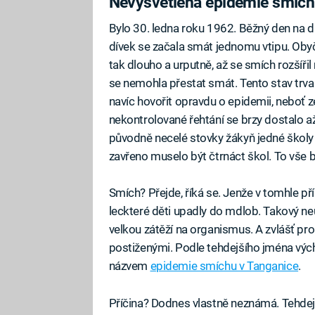
Nevysvětlená epidemie smíc
Bylo 30. ledna roku 1962. Běžný den na d
dívek se začala smát jednomu vtipu. Obyč
tak dlouho a urputně, až se smích rozšířil
se nemohla přestat smát. Tento stav trval
navíc hovořit opravdu o epidemii, neboť z
nekontrolované řehtání se brzy dostalo až
původně necelé stovky žákyň jedné školy 
zavřeno muselo být čtrnáct škol. To vše 
Smích? Přejde, říká se. Jenže v tomhle př
leckteré děti upadly do mdlob. Takový ne
velkou zátěží na organismus. A zvlášť pr
postiženými. Podle tehdejšího jména výc
názvem
epidemie smíchu v Tanganice
.
Příčina? Dodnes vlastně neznámá. Tehdejší