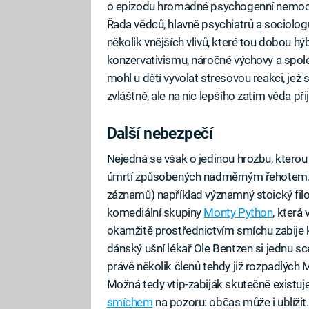
o epizodu hromadné psychogenní nemoci –
Řada vědců, hlavně psychiatrů a sociolo
několik vnějších vlivů, které tou dobou hý
konzervativismu, náročné výchovy a spo
mohl u dětí vyvolat stresovou reakci, jež 
zvláštně, ale na nic lepšího zatím věda při
Další nebezpečí
Nejedná se však o jedinou hrozbu, kterou
úmrtí způsobených nadměrným řehotem. 
záznamů) například významný stoický filos
komediální skupiny
Monty Python
, která
okamžitě prostřednictvím smíchu zabije k
dánský ušní lékař Ole Bentzen si jednu 
právě několik členů tehdy již rozpadlých M
Možná tedy vtip-zabiják skutečně existu
smíchem
na pozoru: občas může i ublížit