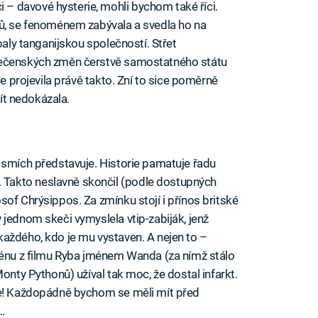
 davové hysterie, mohli bychom také říci.
gů, se fenoménem zabývala a svedla ho na
baly tanganijskou společností. Střet
lečenských změn čerstvě samostatného státu
se projevila právě takto. Zní to sice poměrně
jít nedokázala.
 smích představuje. Historie pamatuje řadu
Takto neslavně skončil (podle dostupných
of Chrýsippos. Za zmínku stojí i přínos britské
 v jednom skeči vymyslela vtip-zabiják, jenž
aždého, kdo je mu vystaven. A nejen to –
scénu z filmu Ryba jménem Wanda (za nímž stálo
onty Pythonů) užíval tak moc, že dostal infarkt.
je! Každopádně bychom se měli mít před
…