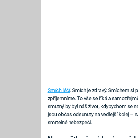
Smích léčí
. Smích je zdravý. Smíchem si 
zpříjemníme. To vše se říká a samozřejm
smutný by byl náš život, kdybychom se 
jsou občas odsunuty na vedlejší kolej – n
smrtelné nebezpečí.