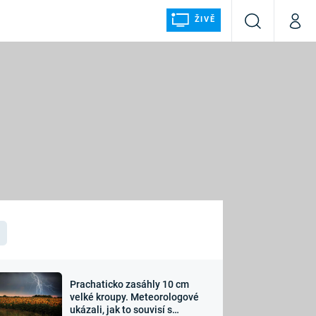
ŽIVĚ
Vyhledávání
Můj p
Prima+
ÁLKA
CNN Prima NEWS
Prima FRESH
Prima LIVING
LMY A
Prima Ženy
Prima LAJK
Prachaticko zasáhly 10 cm
osti
velké kroupy. Meteorologové
Sledujte nás
ukázali, jak to souvisí s