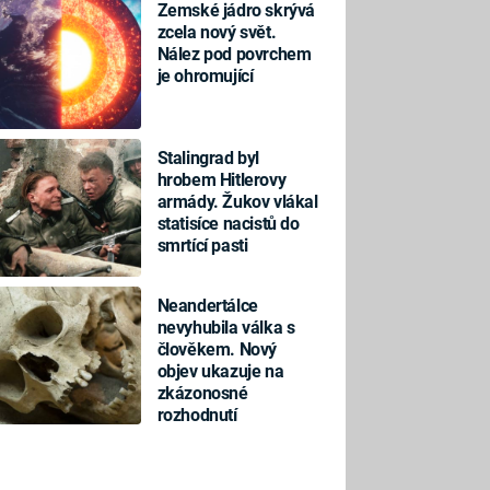
Zemské jádro skrývá
zcela nový svět.
Nález pod povrchem
je ohromující
Stalingrad byl
hrobem Hitlerovy
armády. Žukov vlákal
statisíce nacistů do
smrtící pasti
Neandertálce
nevyhubila válka s
člověkem. Nový
objev ukazuje na
zkázonosné
rozhodnutí