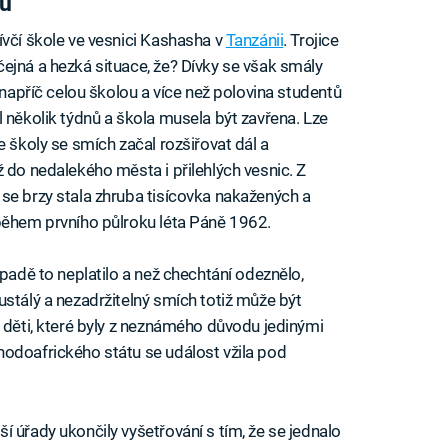
hu
ívčí škole ve vesnici Kashasha v
Tanzánii
. Trojice
ejná a hezká situace, že? Dívky se však smály
 napříč celou školou a více než polovina studentů
 několik týdnů a škola musela být zavřena. Lze
e školy se smích začal rozšiřovat dál a
 do nedalekého města i přilehlých vesnic. Z
se brzy stala zhruba tisícovka nakažených a
během prvního půlroku léta Páně 1962.
ípadě to neplatilo a než chechtání odeznělo,
ustálý a nezadržitelný smích totiž může být
o děti, které byly z neznámého důvodu jedinými
hodoafrického státu se událost vžila pod
 úřady ukončily vyšetřování s tím, že se jednalo