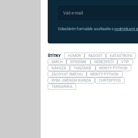
Odesláním formuláře souhlasíte s
podmínkami zp
ŠTÍTKY
HUMOR
RADOST
KATASTROFA
SMÍCH
EPIDEMIE
NEBEZPEČÍ
VTIP
NÁKAZA
TANZANIE
MONTY PYTHON
ZÁCHVAT SMÍCHU
MONTY PYTHON
RYBA JMÉNEM WANDA
CHRÝSIPPOS
TANGANIKA