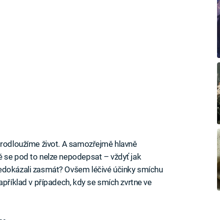
prodloužíme život. A samozřejmě hlavně
ě se pod to nelze nepodepsat – vždyť jak
nedokázali zasmát? Ovšem léčivé účinky smíchu
apříklad v případech, kdy se smích zvrtne ve