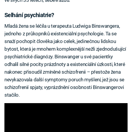
ve svých 33 letech, sebevraždu.
Selhání psychiatrie?
Mladá žena se léčila u terapeuta Ludwiga Binswangera,
jednoho z průkopníků existenciální psychologie. Ta se
snaží pochopit člověka jako celek, jedinečnou lidskou
bytost, která je mnohem komplexnější nežli zjednodušující
psychiatrické diagnózy. Binswanger u své pacientky
odhalil silné pocity prázdnoty a existenciální úzkosti, které
nakonec přisoudil zmíněné schizofrenii – přestože žena
nevykazovala další symptomy poruch myšlení, jež jsou se
schizofrenií spjaty, vyprázdnění osobnosti Binswangerovi
stačilo.