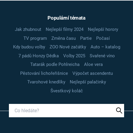
Populární témata
Jak zhubnout
Nejlepší filmy 2024
Nejlepší horory
TV program
Změna času
Partie
Počasí
Kdy budou volby
ZOO Nové začátky
Auto – katalog
7 pádů Honzy Dědka
Volby 2025
Svařené víno
Tatarák podle Pohlreicha
Aloe vera
Pěstování lichořeřišnice
Výpočet ascendentu
Tvarohové knedlíky
Nejlepší palačinky
Švestkový koláč