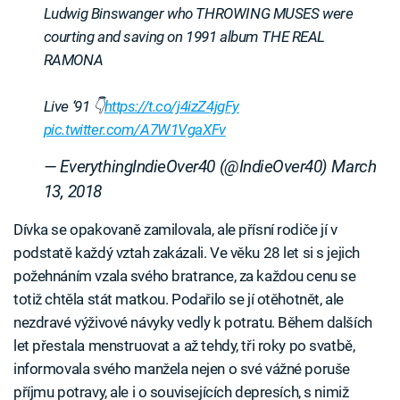
Ludwig Binswanger who THROWING MUSES were
courting and saving on 1991 album THE REAL
RAMONA
Live ‘91 👇
https://t.co/j4izZ4jgFy
pic.twitter.com/A7W1VgaXFv
— EverythingIndieOver40 (@IndieOver40)
March
13, 2018
Dívka se opakovaně zamilovala, ale přísní rodiče jí v
podstatě každý vztah zakázali. Ve věku 28 let si s jejich
požehnáním vzala svého bratrance, za každou cenu se
totiž chtěla stát matkou. Podařilo se jí otěhotnět, ale
nezdravé výživové návyky vedly k potratu. Během dalších
let přestala menstruovat a až tehdy, tři roky po svatbě,
informovala svého manžela nejen o své vážné poruše
příjmu potravy, ale i o souvisejících depresích, s nimiž