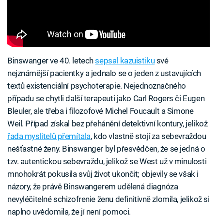
Binswanger ve 40. letech
sepsal kazuistiku
své
nejznámější pacientky a jednalo se o jeden z ustavujících
textů existenciální psychoterapie. Nejednoznačného
případu se chytli další terapeuti jako Carl Rogers či Eugen
Bleuler, ale třeba i filozofové Michel Foucault a Simone
Weil. Případ získal bez přehánění detektivní kontury, jelikož
řada myslitelů přemítala
, kdo vlastně stojí za sebevraždou
nešťastné ženy. Binswanger byl přesvědčen, že se jedná o
tzv. autentickou sebevraždu, jelikož se West už v minulosti
mnohokrát pokusila svůj život ukončit; objevily se však i
názory, že právě Binswangerem udělená diagnóza
nevyléčitelné schizofrenie ženu definitivně zlomila, jelikož si
naplno uvědomila, že jí není pomoci.