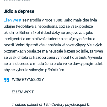
Jídlo a deprese
Ellen West
se narodila v roce 1888. Jako malé dítě byla
údajně tvrdohlavá a neposlušná, což se však posléze
uklidnilo: Během školní docházky se projevovala jako
inteligentní a ambiciózní studentka se zájmy o četbu a
poezii. Velmi špatně však snášela váhové výkyvy. Ve svých
poznámkách psala, že má neustálé bažení po jídle, zároveň
se však chtěla za každou cenu vyhnout tloustnutí. Vyvinula
se u ní deprese a mladá žena brala velké dávky projímadel,
aby se vyhnula váhovým přírůstkům.
INDIE ETYMOLOGY
ELLEN WEST
Troubled patient of 19th Century psychologist Dr