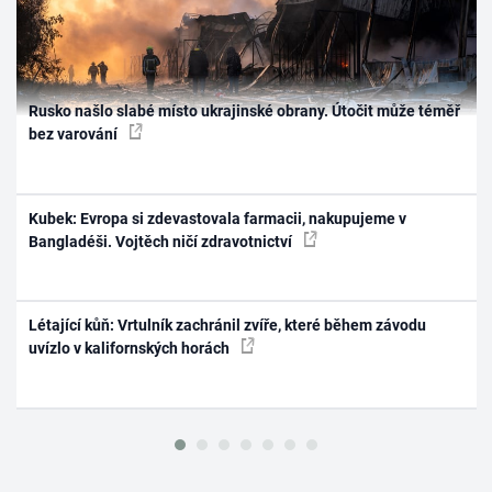
Rusko našlo slabé místo ukrajinské obrany. Útočit může téměř
bez varování
Kubek: Evropa si zdevastovala farmacii, nakupujeme v
Bangladéši. Vojtěch ničí zdravotnictví
Létající kůň: Vrtulník zachránil zvíře, které během závodu
uvízlo v kalifornských horách