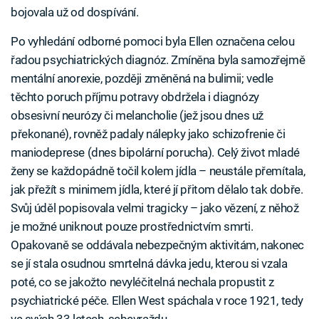
bojovala už od dospívání.
Po vyhledání odborné pomoci byla Ellen označena celou
řadou psychiatrických diagnóz. Zmíněna byla samozřejmě
mentální anorexie, později změněná na bulimii; vedle
těchto poruch příjmu potravy obdržela i diagnózy
obsesivní neurózy či melancholie (jež jsou dnes už
překonané), rovněž padaly nálepky jako schizofrenie či
maniodeprese (dnes bipolární porucha). Celý život mladé
ženy se každopádně točil kolem jídla – neustále přemítala,
jak přežít s minimem jídla, které jí přitom dělalo tak dobře.
Svůj úděl popisovala velmi tragicky – jako vězení, z něhož
je možné uniknout pouze prostřednictvím smrti.
Opakovaně se oddávala nebezpečným aktivitám, nakonec
se jí stala osudnou smrtelná dávka jedu, kterou si vzala
poté, co se jakožto nevyléčitelná nechala propustit z
psychiatrické péče. Ellen West spáchala v roce 1921, tedy