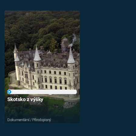
PŘEHRÁT
Skotsko z výšky
Dokumentární / Přírodopisný