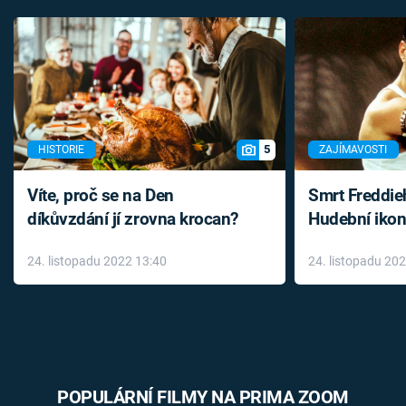
5
HISTORIE
ZAJÍMAVOSTI
Víte, proč se na Den
Smrt Freddie
díkůvzdání jí zrovna krocan?
Hudební ikon
až do konce 
24. listopadu 2022 13:40
24. listopadu 20
léky
POPULÁRNÍ FILMY NA PRIMA ZOOM