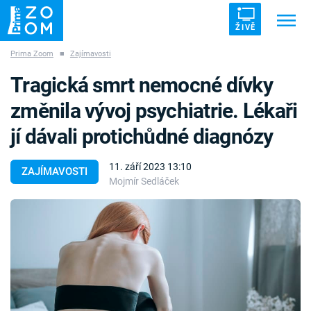
ŽIVĚ
Prima Zoom
■
Zajímavosti
Trendy:
ZRÁDCI
UFO
DRUHÁ SVĚTOVÁ VÁLKA
Tragická smrt nemocné dívky
ZÁHADY
VETŘELCI DÁVNOVĚKU
změnila vývoj psychiatrie. Lékaři
jí dávali protichůdné diagnózy
11. září 2023 13:10
ZAJÍMAVOSTI
Mojmír Sedláček
Témata
Témata
Pořady
TV Program