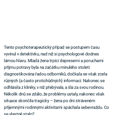
Tento psychoterapeutický případ se postupem času
vyvinul v detektivku, nad níž si psychologové dodnes
lámou hlavu. Mladá žena trpící depresemi a poruchami
příjmu potravy byla na začátku minulého století
diagnostikována řadou odborníků, dočkala se však zcela
různých (a často protichůdných) informací. Nakonec se
odhlásila z kliniky, v níž přebývala, a šla za svou rodinou.
Několik dnů se zdálo, že problémy ustaly, nakonec však
situace skončila tragicky – žena po dni stráveném
příjemnými rodinnými aktivitami spáchala sebevraždu. Co
se vlastně stalo?