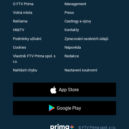
O FTV Prima
Management
Volná místa
Press
Reklama
Castingy a výzvy
HbbTV
Kontakty
Podmínky užívání
Zpracování osobních údajů
Cookies
Nápověda
Vlastník FTV Prima spol. s
Redakce
r.o.
Nahlásit chybu
Nastavení soukromí
App Store
Google Play
© FTV Prima spol. s r.o.