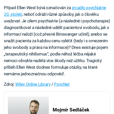
Případ Ellen West bývá označován za
zrcadlo psychiatrie
20. století
, neboť odráží různé způsoby, jak o člověku
uvažovat. Je cílem psychiatrie (a následně i psychoterapie)
diagnostikovat a následně udělit pacientovi svobodu, jak s
informací naloží (což přesně Binswanger učinil), anebo se
snažit pacienta za každou cenu vyléčit (tedy i s omezením
jeho svobody a práva na informace)? Dnes existuje pojem
„terapeutický nihilismus“, podle něhož léčba nějaké
nemoci obvykle nadělá více škody než užitku. Tragický
příběh Ellen West dodnes formuluje otázky, na které
nemáme jednoznačnou odpověď.
Zdroj:
Wiley Online Library
/
PsycNet
Mojmír Sedláček