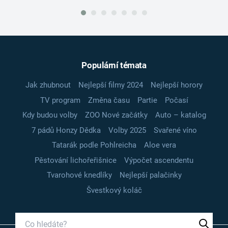
Populární témata
Jak zhubnout
Nejlepší filmy 2024
Nejlepší horory
TV program
Změna času
Partie
Počasí
Kdy budou volby
ZOO Nové začátky
Auto – katalog
7 pádů Honzy Dědka
Volby 2025
Svařené víno
Tatarák podle Pohlreicha
Aloe vera
Pěstování lichořeřišnice
Výpočet ascendentu
Tvarohové knedlíky
Nejlepší palačinky
Švestkový koláč