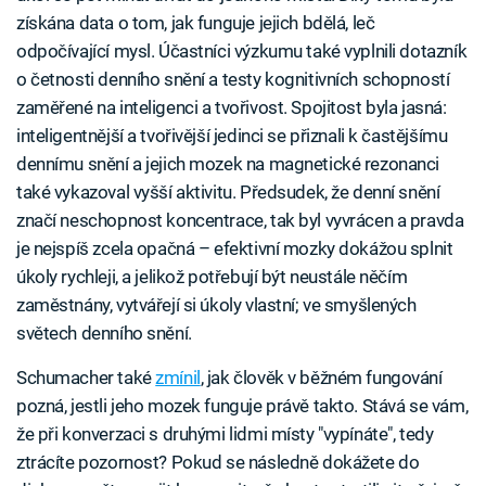
získána data o tom, jak funguje jejich bdělá, leč
odpočívající mysl. Účastníci výzkumu také vyplnili dotazník
o četnosti denního snění a testy kognitivních schopností
zaměřené na inteligenci a tvořivost. Spojitost byla jasná:
inteligentnější a tvořivější jedinci se přiznali k častějšímu
dennímu snění a jejich mozek na magnetické rezonanci
také vykazoval vyšší aktivitu. Předsudek, že denní snění
značí neschopnost koncentrace, tak byl vyvrácen a pravda
je nejspíš zcela opačná – efektivní mozky dokážou splnit
úkoly rychleji, a jelikož potřebují být neustále něčím
zaměstnány, vytvářejí si úkoly vlastní; ve smyšlených
světech denního snění.
Schumacher také
zmínil
, jak člověk v běžném fungování
pozná, jestli jeho mozek funguje právě takto. Stává se vám,
že při konverzaci s druhými lidmi místy "vypínáte", tedy
ztrácíte pozornost? Pokud se následně dokážete do