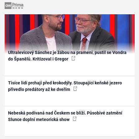
Ultralevicový Sánchez je žábou na prameni, pustil se Vondra
do Španělů. Kritizoval i Gregor
Tisíce lidí prchají před krokodýly. Stoupající keňské jezero
přivedlo predátory až ke dveřím
Nebeská podívaná nad Českem se blíží. Působivé zatmění
Slunce doplní meteorická show