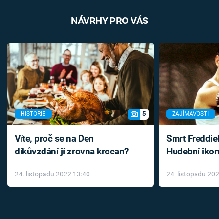
NÁVRHY PRO VÁS
5
HISTORIE
ZAJÍMAVOSTI
Víte, proč se na Den
Smrt Freddie
díkůvzdání jí zrovna krocan?
Hudební ikon
až do konce 
24. listopadu 2022 13:40
24. listopadu 20
léky