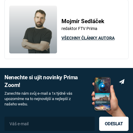
Mojmír Sedláček
redaktor FTV Prima
VŠECHNY ČLÁNKY AUTORA
Nenechte si ujít novinky Prima
Zoom!
Zanechte nám svůj e-mail a 1x týdně vás
upozorníme na to nejnovější a nejlepší z
našeho webu.
ODESLAT