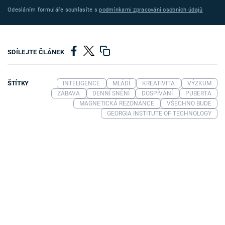
Odesláním formuláře souhlasíte s
podmínkami zpracování osobních údajů
SDÍLEJTE ČLÁNEK
ŠTÍTKY
INTELIGENCE
MLÁDÍ
KREATIVITA
VÝZKUM
ZÁBAVA
DENNÍ SNĚNÍ
DOSPÍVÁNÍ
PUBERTA
MAGNETICKÁ REZONANCE
VŠECHNO BUDE
GEORGIA INSTITUTE OF TECHNOLOGY