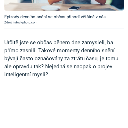
Časopis
Epizody denního snění se občas přihodí většině z nás...
Sledujte prima+
Zdroj: istockphoto.com
Přihlášení
Určitě jste se občas během dne zamysleli, ba
přímo zasnili. Takové momenty denního snění
bývají často označovány za ztrátu času, je tomu
Sledujte nás
ale opravdu tak? Nejedná se naopak o projev
inteligentní mysli?