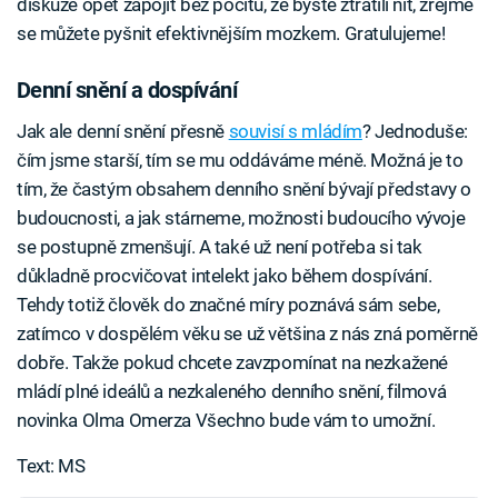
diskuze opět zapojit bez pocitu, že byste ztratili nit, zřejmě
se můžete pyšnit efektivnějším mozkem. Gratulujeme!
Denní snění a dospívání
Jak ale denní snění přesně
souvisí s mládím
? Jednoduše:
čím jsme starší, tím se mu oddáváme méně. Možná je to
tím, že častým obsahem denního snění bývají představy o
budoucnosti, a jak stárneme, možnosti budoucího vývoje
se postupně zmenšují. A také už není potřeba si tak
důkladně procvičovat intelekt jako během dospívání.
Tehdy totiž člověk do značné míry poznává sám sebe,
zatímco v dospělém věku se už většina z nás zná poměrně
dobře. Takže pokud chcete zavzpomínat na nezkažené
mládí plné ideálů a nezkaleného denního snění, filmová
novinka Olma Omerza Všechno bude vám to umožní.
Text: MS