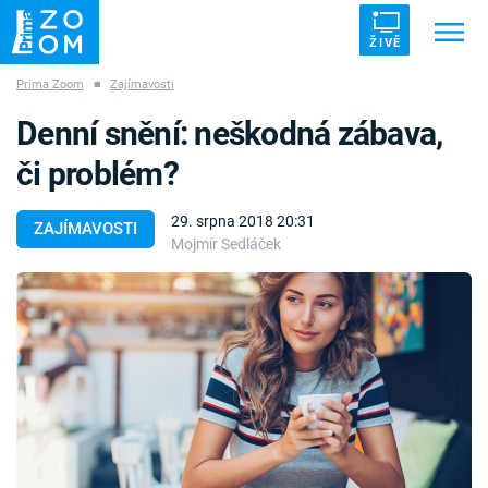
ŽIVĚ
Prima Zoom
■
Zajímavosti
Trendy:
ZRÁDCI
UFO
DRUHÁ SVĚTOVÁ VÁLKA
Denní snění: neškodná zábava,
ZÁHADY
VETŘELCI DÁVNOVĚKU
či problém?
29. srpna 2018 20:31
ZAJÍMAVOSTI
Mojmír Sedláček
Témata
Témata
Pořady
TV Program