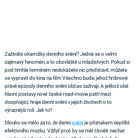
Zažíváte okamžiky denního snění? Jedná se o velmi
zajímavý fenomén, a to obzvláště u mladistvých. Pokud si
pod tímhle termínem nedokážete nic představit, můžete
se vypravit do kina na film Všechno bude, jehož hrdinové
právě epizody denního snění občas zažívají. A jelikož obě
hlavní postavy nové české road-movie patří mezi
dospívající, hraje denní snění v jejich životech o to
výraznější roli. Jak to?
Dlouho se mělo za to, že denní
snění
je příznakem nepříliš
efektivního mozku. Vždyť proč by se měl člověk nechat