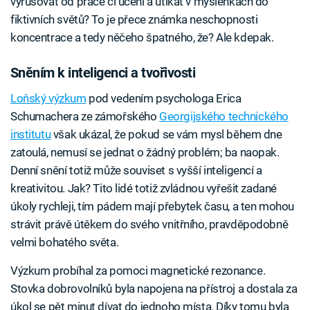
vyrušovat od práce či učení a utíkat v myšlenkách do
fiktivních světů? To je přece známka neschopnosti
koncentrace a tedy něčeho špatného, že? Ale kdepak.
Sněním k inteligenci a tvořivosti
Loňský výzkum
pod vedením psychologa Erica
Schumachera ze zámořského
Georgijského technického
institutu
však ukázal, že pokud se vám mysl během dne
zatoulá, nemusí se jednat o žádný problém; ba naopak.
Denní snění totiž může souviset s vyšší inteligencí a
kreativitou. Jak? Tito lidé totiž zvládnou vyřešit zadané
úkoly rychleji, tím pádem mají přebytek času, a ten mohou
strávit právě útěkem do svého vnitřního, pravděpodobně
velmi bohatého světa.
Výzkum probíhal za pomoci magnetické rezonance.
Stovka dobrovolníků byla napojena na přístroj a dostala za
úkol se pět minut dívat do jednoho místa. Díky tomu byla