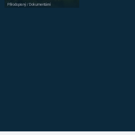
Přírodopisný / Dokumentární