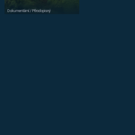
Dokumentární / Přírodopisný