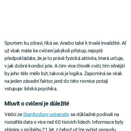
Sportem ku zdraví, říká se. Anebo také k trvalé invaliditě. Ať
už však máte ke cvičení jakýkoli přístup, nejspíš
předpokládáte, že je to právě fyzická aktivita, která určuje,
v jak dobré kondici jste. A čím více člověk cvičí, tím silnější
by jeho tělo mělo být, taková je logika. Zapomíná se však
na jeden zásadní faktor, jenž do této rovnice potají
vstupuje: lidská psychika.
Mluvit o cvičení je důležité
Vědci ze
Stanfordovy univerzity
se důkladně podívali na
rozsáhlá data o více než 60 tisících lidech. Informace byly
sbírány v průběhu 21 let, z čehož už lze vyčíst opravdu