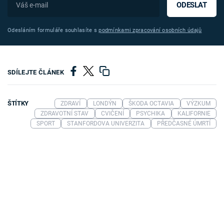
ODESLAT
Odesláním formuláře souhlasíte s
podmínkami zpracování osobních údajů
SDÍLEJTE ČLÁNEK
ŠTÍTKY
ZDRAVÍ
LONDÝN
ŠKODA OCTAVIA
VÝZKUM
ZDRAVOTNÍ STAV
CVIČENÍ
PSYCHIKA
KALIFORNIE
SPORT
STANFORDOVA UNIVERZITA
PŘEDČASNÉ ÚMRTÍ