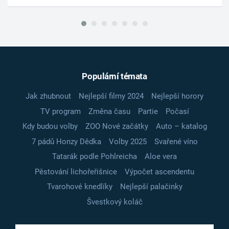
Populární témata
Jak zhubnout
Nejlepší filmy 2024
Nejlepší horory
TV program
Změna času
Partie
Počasí
Kdy budou volby
ZOO Nové začátky
Auto – katalog
7 pádů Honzy Dědka
Volby 2025
Svařené víno
Tatarák podle Pohlreicha
Aloe vera
Pěstování lichořeřišnice
Výpočet ascendentu
Tvarohové knedlíky
Nejlepší palačinky
Švestkový koláč