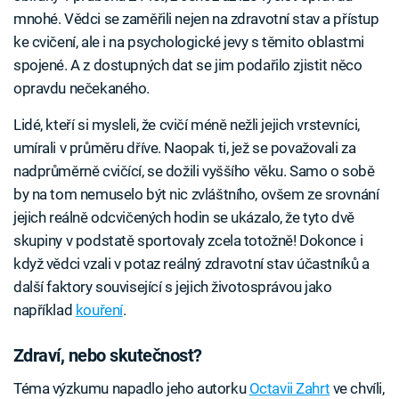
mnohé. Vědci se zaměřili nejen na zdravotní stav a přístup
ke cvičení, ale i na psychologické jevy s těmito oblastmi
spojené. A z dostupných dat se jim podařilo zjistit něco
opravdu nečekaného.
Lidé, kteří si mysleli, že cvičí méně nežli jejich vrstevníci,
umírali v průměru dříve. Naopak ti, jež se považovali za
nadprůměrně cvičící, se dožili vyššího věku. Samo o sobě
by na tom nemuselo být nic zvláštního, ovšem ze srovnání
jejich reálně odcvičených hodin se ukázalo, že tyto dvě
skupiny v podstatě sportovaly zcela totožně! Dokonce i
když vědci vzali v potaz reálný zdravotní stav účastníků a
další faktory související s jejich životosprávou jako
například
kouření
.
Zdraví, nebo skutečnost?
Téma výzkumu napadlo jeho autorku
Octavii Zahrt
ve chvíli,