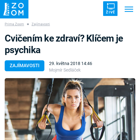
ŽIVĚ
Prima Zoom
■
Zajímavosti
Trendy:
ZRÁDCI
UFO
DRUHÁ SVĚTOVÁ VÁLKA
Cvičením ke zdraví? Klíčem je
ZÁHADY
VETŘELCI DÁVNOVĚKU
psychika
29. května 2018 14:46
ZAJÍMAVOSTI
Mojmír Sedláček
Témata
Témata
Pořady
TV Program