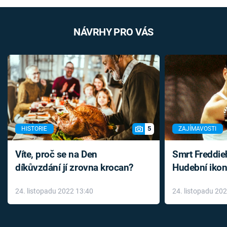
NÁVRHY PRO VÁS
5
HISTORIE
ZAJÍMAVOSTI
Víte, proč se na Den
Smrt Freddie
díkůvzdání jí zrovna krocan?
Hudební ikon
až do konce 
24. listopadu 2022 13:40
24. listopadu 20
léky