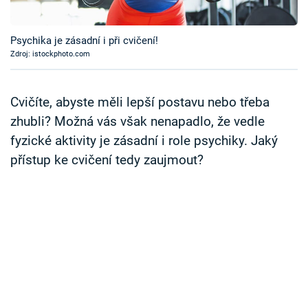
Časopis
Psychika je zásadní i při cvičení!
Sledujte prima+
Zdroj: istockphoto.com
Přihlášení
Cvičíte, abyste měli lepší postavu nebo třeba
zhubli? Možná vás však nenapadlo, že vedle
fyzické aktivity je zásadní i role psychiky. Jaký
Sledujte nás
přístup ke cvičení tedy zaujmout?