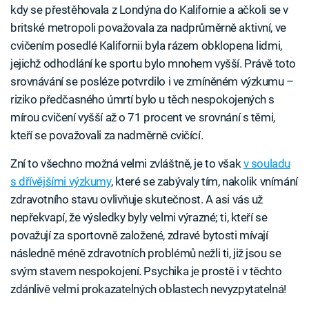
kdy se přestěhovala z Londýna do Kalifornie a ačkoli se v
britské metropoli považovala za nadprůměrně aktivní, ve
cvičením posedlé Kalifornii byla rázem obklopena lidmi,
jejichž odhodlání ke sportu bylo mnohem vyšší. Právě toto
srovnávání se posléze potvrdilo i ve zmíněném výzkumu –
riziko předčasného úmrtí bylo u těch nespokojených s
mírou cvičení vyšší až o 71 procent ve srovnání s těmi,
kteří se považovali za nadměrně cvičící.
Zní to všechno možná velmi zvláštně, je to však
v souladu
s dřívějšími výzkumy
, které se zabývaly tím, nakolik vnímání
zdravotního stavu ovlivňuje skutečnost. A asi vás už
nepřekvapí, že výsledky byly velmi výrazné; ti, kteří se
považují za sportovně založené, zdravé bytosti mívají
následně méně zdravotních problémů nežli ti, již jsou se
svým stavem nespokojení. Psychika je prostě i v těchto
zdánlivě velmi prokazatelných oblastech nevyzpytatelná!