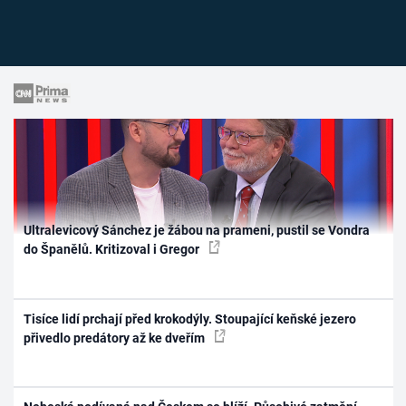
Ultralevicový Sánchez je žábou na prameni, pustil se Vondra
do Španělů. Kritizoval i Gregor
Tisíce lidí prchají před krokodýly. Stoupající keňské jezero
přivedlo predátory až ke dveřím