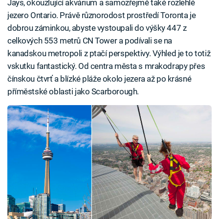
Jays, okouzlující akvárium a samozřejmě také rozlehlé
jezero Ontario. Právě různorodost prostředí Toronta je
dobrou záminkou, abyste vystoupali do výšky 447 z
celkových 553 metrů CN Tower a podívali se na
kanadskou metropoli z ptačí perspektivy. Výhled je to totiž
vskutku fantastický. Od centra města s mrakodrapy přes
čínskou čtvrť a blízké pláže okolo jezera až po krásné
příměstské oblasti jako Scarborough.