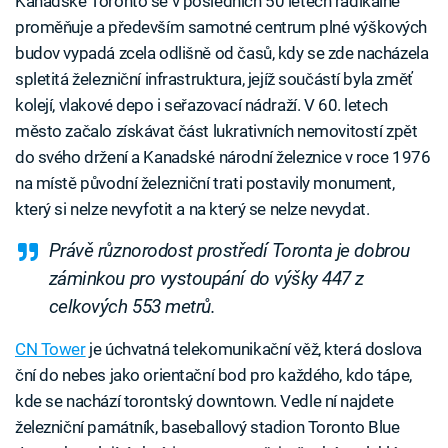
Kanadské Toronto se v posledních 50 letech radikálně
proměňuje a především samotné centrum plné výškových
budov vypadá zcela odlišně od časů, kdy se zde nacházela
spletitá železniční infrastruktura, jejíž součástí byla změť
kolejí, vlakové depo i seřazovací nádraží. V 60. letech
město začalo získávat část lukrativních nemovitostí zpět
do svého držení a Kanadské národní železnice v roce 1976
na místě původní železniční trati postavily monument,
který si nelze nevyfotit a na který se nelze nevydat.
Právě různorodost prostředí Toronta je dobrou
záminkou pro vystoupání do výšky 447 z
celkových 553 metrů.
CN Tower
je úchvatná telekomunikační věž, která doslova
ční do nebes jako orientační bod pro každého, kdo tápe,
kde se nachází torontský downtown. Vedle ní najdete
železniční památník, baseballový stadion Toronto Blue