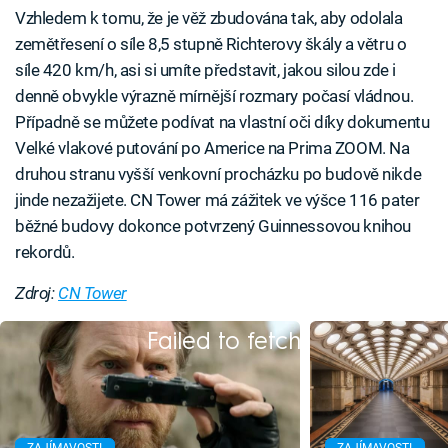
Vzhledem k tomu, že je věž zbudována tak, aby odolala
zemětřesení o síle 8,5 stupně Richterovy škály a větru o
síle 420 km/h, asi si umíte představit, jakou silou zde i
denně obvykle výrazně mírnější rozmary počasí vládnou.
Případně se můžete podívat na vlastní oči díky dokumentu
Velké vlakové putování po Americe na Prima ZOOM. Na
druhou stranu vyšší venkovní procházku po budově nikde
jinde nezažijete. CN Tower má zážitek ve výšce 116 pater
běžné budovy dokonce potvrzený Guinnessovou knihou
rekordů.
Zdroj:
CN Tower
Failed to fetch
ZAJÍMAVOSTI
ZAJÍMAVOSTI