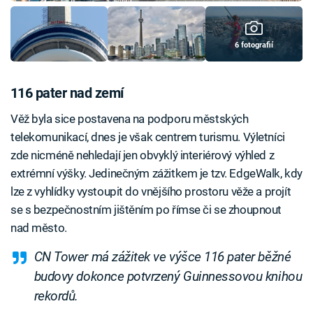
6 fotografií
116 pater nad zemí
Věž byla sice postavena na podporu městských
telekomunikací, dnes je však centrem turismu. Výletníci
zde nicméně nehledají jen obvyklý interiérový výhled z
extrémní výšky. Jedinečným zážitkem je tzv. EdgeWalk, kdy
lze z vyhlídky vystoupit do vnějšího prostoru věže a projít
se s bezpečnostním jištěním po římse či se zhoupnout
nad město.
CN Tower má zážitek ve výšce 116 pater běžné
budovy dokonce potvrzený Guinnessovou knihou
rekordů.