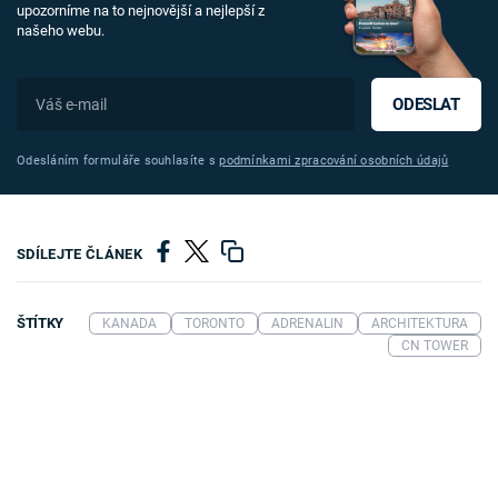
upozorníme na to nejnovější a nejlepší z
našeho webu.
ODESLAT
Odesláním formuláře souhlasíte s
podmínkami zpracování osobních údajů
SDÍLEJTE ČLÁNEK
ŠTÍTKY
KANADA
TORONTO
ADRENALIN
ARCHITEKTURA
CN TOWER