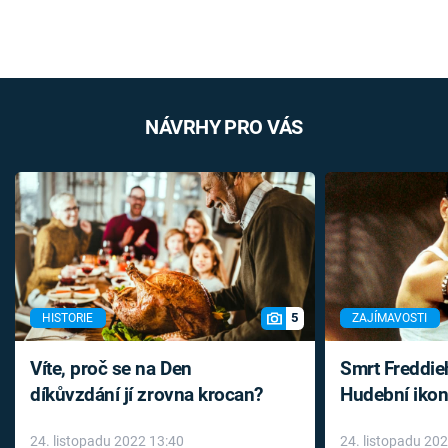
NÁVRHY PRO VÁS
5
HISTORIE
ZAJÍMAVOSTI
Víte, proč se na Den
Smrt Freddie
díkůvzdání jí zrovna krocan?
Hudební ikon
až do konce 
24. listopadu 2022 13:40
24. listopadu 20
léky