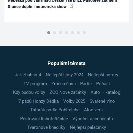
Nebeská podívaná nad Českem se blíží. Působivé zatmění
Slunce doplní meteorická show
Populární témata
Jak zhubnout
Nejlepší filmy 2024
Nejlepší horory
TV program
Změna času
Partie
Počasí
Kdy budou volby
ZOO Nové začátky
Auto – katalog
7 pádů Honzy Dědka
Volby 2025
Svařené víno
Tatarák podle Pohlreicha
Aloe vera
Pěstování lichořeřišnice
Výpočet ascendentu
Tvarohové knedlíky
Nejlepší palačinky