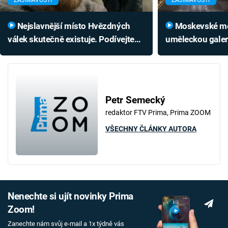
Nejslavnější místo Hvězdných
Moskevské metro je úchvatnou
válek skutečně existuje. Podívejte
uměleckou galeri
se, jak vypadá dnes
spojen s lidský
Petr Semecký
redaktor FTV Prima, Prima ZOOM
VŠECHNY ČLÁNKY AUTORA
Nenechte si ujít novinky Prima
Zoom!
Zanechte nám svůj e-mail a 1x týdně vás