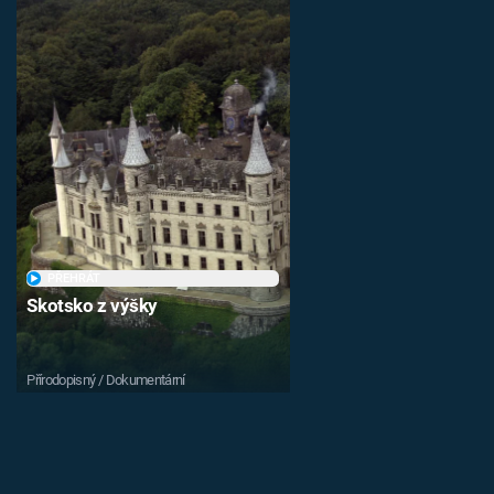
PŘEHRÁT
Skotsko z výšky
Přírodopisný / Dokumentární