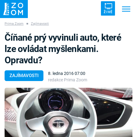
ŽIVĚ
Prima Zoom
■
Zajímavosti
Trendy:
ZRÁDCI
UFO
DRUHÁ SVĚTOVÁ VÁLKA
Číňané prý vyvinuli auto, které
ZÁHADY
VETŘELCI DÁVNOVĚKU
lze ovládat myšlenkami.
Opravdu?
8. ledna 2016 07:00
ZAJÍMAVOSTI
redakce Prima Zoom
Témata
Témata
Pořady
TV Program