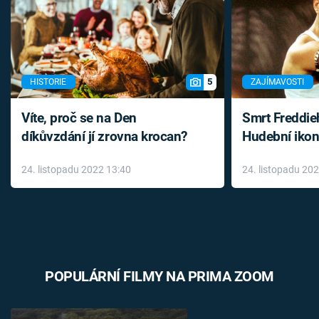
5
HISTORIE
ZAJÍMAVOSTI
Víte, proč se na Den
Smrt Freddie
díkůvzdání jí zrovna krocan?
Hudební ikon
až do konce 
24. listopadu 2022 13:40
24. listopadu 20
léky
POPULÁRNÍ FILMY NA PRIMA ZOOM