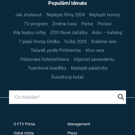
Populární témata
Jak zhubnout
Nejlepší filmy 2024
Nejlepší horory
TV program
Změna času
Partie
Počasí
Kdy budou volby
ZOO Nové začátky
Auto – katalog
7 pádů Honzy Dědka
Volby 2025
Svařené víno
Tatarák podle Pohlreicha
Aloe vera
Pěstování lichořeřišnice
Výpočet ascendentu
Tvarohové knedlíky
Nejlepší palačinky
Švestkový koláč
O FTV Prima
Management
Volná místa
Press