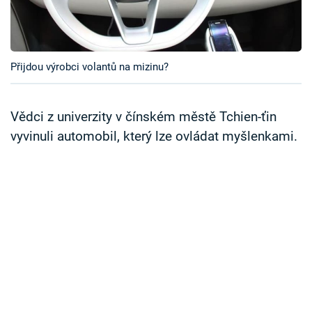
Časopis
Sledujte prima+
Přijdou výrobci volantů na mizinu?
Přihlášení
Vědci z univerzity v čínském městě Tchien-ťin
vyvinuli automobil, který lze ovládat myšlenkami.
Sledujte nás