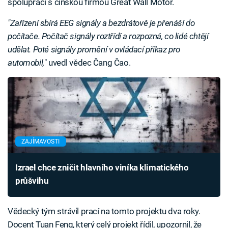
spolupráci s čínskou firmou Great Wall Motor.
"Zařízení sbírá EEG signály a bezdrátově je přenáší do
počítače. Počítač signály roztřídí a rozpozná, co lidé chtějí
udělat. Poté signály promění v ovládací příkaz pro
automobil,
" uvedl vědec Čang Čao.
ZAJÍMAVOSTI
Izrael chce zničit hlavního viníka klimatického
průšvihu
Vědecký tým strávil prací na tomto projektu dva roky.
Docent Tuan Feng, který celý projekt řídil, upozornil, že