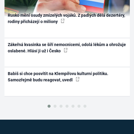
Rusko mění osudy zmizelých vojáků. Z padlých dělá dezertéry,
rodiny přicházejí o miliony
Zákeřná kvasinka se šíří nemocnicemi, odolá lékům a ohrožuje
oslabené. Hlásí ji už i Česko
Babiš si chce posvítit na Klempířovu kulturní politiku.
Samozřejmě budu reagovat, uvedl