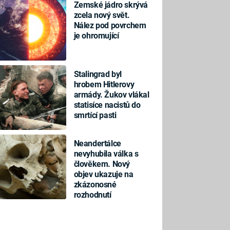
Zemské jádro skrývá
zcela nový svět.
Nález pod povrchem
je ohromující
Stalingrad byl
hrobem Hitlerovy
armády. Žukov vlákal
statisíce nacistů do
smrtící pasti
Neandertálce
nevyhubila válka s
člověkem. Nový
objev ukazuje na
zkázonosné
rozhodnutí