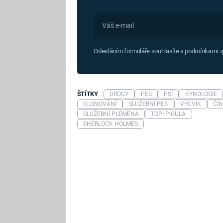
Odesláním formuláře souhlasíte s
podmínkami zp
ŠTÍTKY
DROGY
PES
PSÍ
KYNOLOGIE
KLONOVÁNÍ
SLUŽEBNÍ PES
VÝCVIK
ČÍ
SLUŽEBNÍ PLEMENA
TOPI PIGULA
SHERLOCK HOLMES