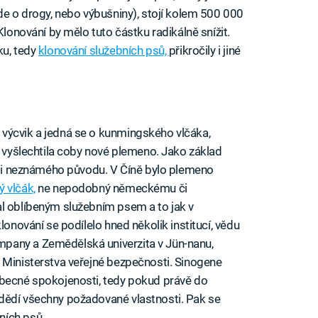
de o drogy, nebo výbušniny), stojí kolem 500 000
Klonování by mělo tuto částku radikálně snížit.
ku, tedy
klonování služebních psů,
přikročily i jiné
výcvik a jedná se o kunmingského vlčáka,
í vyšlechtila coby nové plemeno. Jako základ
 psi neznámého původu. V Číně bylo plemeno
 vlčák,
ne nepodobný německému či
al oblíbeným služebním psem a to jak v
lonování se podílelo hned několik institucí, vědu
pany a Zemědělská univerzita v Jün-nanu,
 Ministerstva veřejné bezpečnosti. Sinogene
obecné spokojenosti, tedy pokud právě do
dědí všechny požadované vlastnosti. Pak se
ních psů.