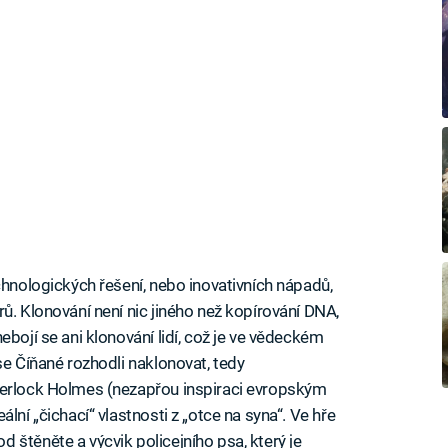
chnologických řešení, nebo inovativních nápadů,
ů. Klonování není nic jiného než kopírování DNA,
ebojí se ani klonování lidí, což je ve vědeckém
se Číňané rozhodli naklonovat, tedy
herlock Holmes (nezapřou inspiraci evropským
lní „čichací“ vlastnosti z „otce na syna“. Ve hře
 štěněte a výcvik policejního psa, který je