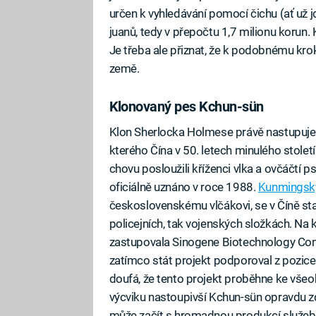
určen k vyhledávání pomocí čichu (ať už j
juanů, tedy v přepočtu 1,7 milionu korun. 
Je třeba ale přiznat, že k podobnému kro
země.
Klonovaný pes Kchun-sün
Klon Sherlocka Holmese právě nastupuje 
kterého Čína v 50. letech minulého stolet
chovu posloužili kříženci vlka a ovčáčtí
oficiálně uznáno v roce 1988.
Kunmingský
československému vlčákovi, se v Číně st
policejních, tak vojenských složkách. Na k
zastupovala Sinogene Biotechnology Com
zatímco stát projekt podporoval z pozice
doufá, že tento projekt proběhne ke vše
výcviku nastoupivší Kchun-sün opravdu z
může začít s hromadnou produkcí služeb