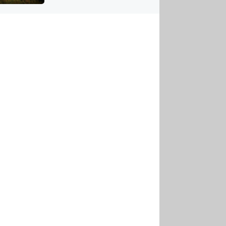
US
tornádem
RSUS
ZE A