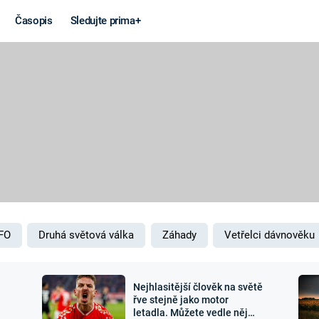
Časopis
Sledujte prima+
Věda a
Války
technika
STUDENÁ V
KORONAVIRUS
VÁLKA VE
VIETNAMU
VESMÍR
VÁLEČNÉ FI
MARS
SERIÁLY
FO
Druhá světová válka
Záhady
Vetřelci dávnověku
Nejhlasitější člověk na světě
Záhady a
Zajímav
řve stejně jako motor
letadla. Můžete vedle něj
konspirace