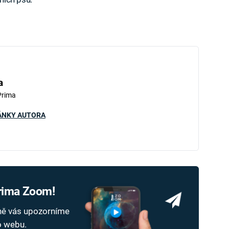
a
Prima
ÁNKY AUTORA
Prima Zoom!
dně vás upozorníme
ho webu.