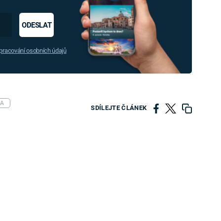
ODESLAT
racování osobních údajů
NA
SDÍLEJTE ČLÁNEK