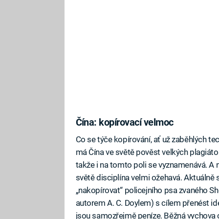
Čína: kopírovací velmoc
Co se týče kopírování, ať už zaběhlých te
má Čína ve světě pověst velkých plagiátor
takže i na tomto poli se vyznamenává. A n
světě disciplína velmi ožehavá. Aktuálně 
„nakopírovat“ policejního psa zvaného S
autorem A. C. Doylem) s cílem přenést ideá
jsou samozřejmě peníze. Běžná vychova od