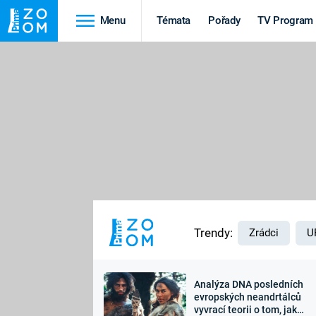
Menu
Témata
Pořady
TV Program
Cestování
Historie
HRADY A ZÁMKY
VIKINGOVÉ
HEDVÁBNÁ STEZKA
EPIDEMIE A
PANDEMIE
PŘÍRODA
STAROVĚKÝ EGYPT
Trendy:
Zrádci
U
Analýza DNA posledních
Druhá
Výročí
evropských neandrtálců
vyvrací teorii o tom, jak
světová válka