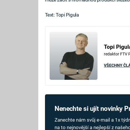
Text: Topi Pigula
Topi Pigul
redaktor FTV 
VŠECHNY ČL
Nenechte si ujít novinky 
Zanechte nám svůj e-mail a 1x tý
na to nejnovější a nejlepší z naše