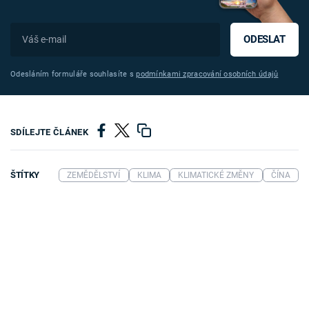
ODESLAT
Odesláním formuláře souhlasíte s
podmínkami zpracování osobních údajů
SDÍLEJTE ČLÁNEK
ŠTÍTKY
ZEMĚDĚLSTVÍ
KLIMA
KLIMATICKÉ ZMĚNY
ČÍNA