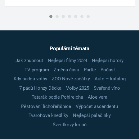
Populární témata
Jak zhubnout
Nejlepší filmy 2024
Nejlepší horory
TV program
Změna času
Partie
Počasí
Kdy budou volby
ZOO Nové začátky
Auto – katalog
7 pádů Honzy Dědka
Volby 2025
Svařené víno
Tatarák podle Pohlreicha
Aloe vera
Pěstování lichořeřišnice
Výpočet ascendentu
Tvarohové knedlíky
Nejlepší palačinky
Švestkový koláč