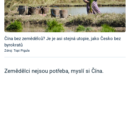
Časopis
Sledujte prima+
Přihlášení
Čína bez zemědělců? Je je asi stejná utopie, jako Česko bez
byrokratů
Zdroj: Topi Pigula
Sledujte nás
Zemědělci nejsou potřeba, myslí si Čína.