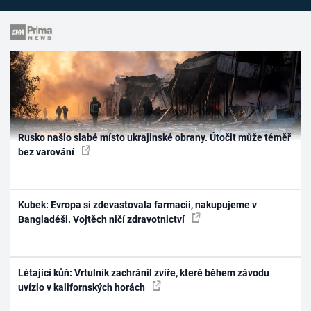
Rusko našlo slabé místo ukrajinské obrany. Útočit může téměř
bez varování
Kubek: Evropa si zdevastovala farmacii, nakupujeme v
Bangladéši. Vojtěch ničí zdravotnictví
Létající kůň: Vrtulník zachránil zvíře, které během závodu
uvízlo v kalifornských horách