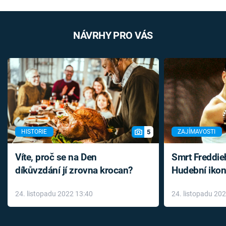
NÁVRHY PRO VÁS
5
HISTORIE
ZAJÍMAVOSTI
Víte, proč se na Den
Smrt Freddie
díkůvzdání jí zrovna krocan?
Hudební ikon
až do konce 
24. listopadu 2022 13:40
24. listopadu 20
léky