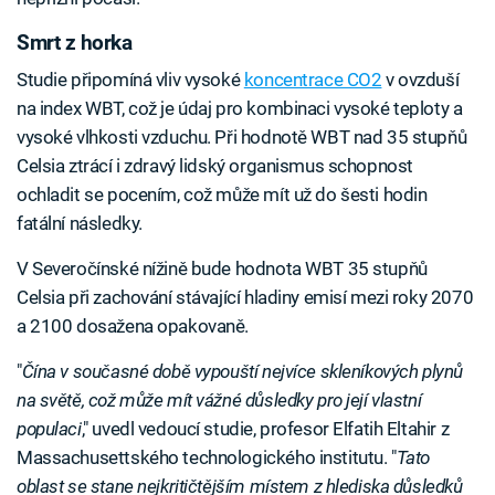
Smrt z horka
Studie připomíná vliv vysoké
koncentrace CO2
v ovzduší
na index WBT, což je údaj pro kombinaci vysoké teploty a
vysoké vlhkosti vzduchu. Při hodnotě WBT nad 35 stupňů
Celsia ztrácí i zdravý lidský organismus schopnost
ochladit se pocením, což může mít už do šesti hodin
fatální následky.
V Severočínské nížině bude hodnota WBT 35 stupňů
Celsia při zachování stávající hladiny emisí mezi roky 2070
a 2100 dosažena opakovaně.
"
Čína v současné době vypouští nejvíce skleníkových plynů
na světě, což může mít vážné důsledky pro její vlastní
populaci
," uvedl vedoucí studie, profesor Elfatih Eltahir z
Massachusettského technologického institutu. "
Tato
oblast se stane nejkritičtějším místem z hlediska důsledků