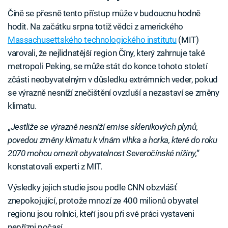
Číně se přesně tento přístup může v budoucnu hodně
hodit. Na začátku srpna totiž vědci z amerického
Massachusettského technologického institutu
(MIT)
varovali, že nejlidnatější region Číny, který zahrnuje také
metropoli Peking, se může stát do konce tohoto století
zčásti neobyvatelným v důsledku extrémních veder, pokud
se výrazně nesníží znečištění ovzduší a nezastaví se změny
klimatu.
„
Jestliže se výrazně nesníží emise skleníkových plynů,
povedou změny klimatu k vlnám vlhka a horka, které do roku
2070 mohou omezit obyvatelnost Severočínské nížiny,
“
konstatovali experti z MIT.
Výsledky jejich studie jsou podle CNN obzvlášť
znepokojující, protože mnozí ze 400 milionů obyvatel
regionu jsou rolníci, kteří jsou při své práci vystaveni
nepřízni počasí.