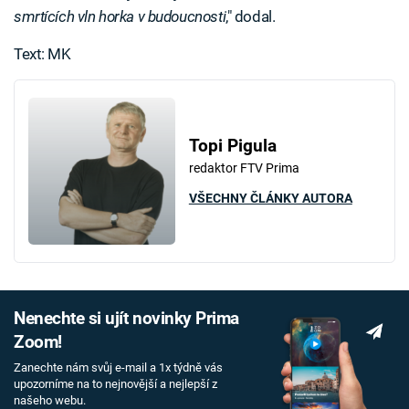
smrtících vln horka v budoucnosti
," dodal.
Text: MK
Topi Pigula
redaktor FTV Prima
VŠECHNY ČLÁNKY AUTORA
Nenechte si ujít novinky Prima
Zoom!
Zanechte nám svůj e-mail a 1x týdně vás
upozorníme na to nejnovější a nejlepší z
našeho webu.