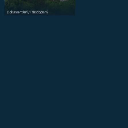
Dokumentární / Přírodopisný