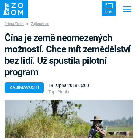
ŽIVĚ
Prima Zoom
■
Zajímavosti
Trendy:
ZRÁDCI
UFO
DRUHÁ SVĚTOVÁ VÁLKA
Čína je země neomezených
ZÁHADY
VETŘELCI DÁVNOVĚKU
možností. Chce mít zemědělství
bez lidí. Už spustila pilotní
program
Témata
19. srpna 2018 06:00
ZAJÍMAVOSTI
Topi Pigula
Témata
Pořady
TV Program