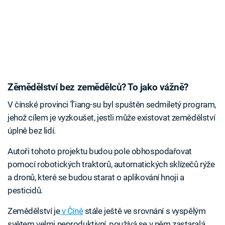
Zěmědělství bez zemědělců? To jako vážně?
V čínské provinci Ťiang-su byl spuštěn sedmiletý program,
jehož cílem je vyzkoušet, jestli může existovat zemědělství
úplně bez lidí.
Autoři tohoto projektu budou pole obhospodařovat
pomocí robotických traktorů, automatických sklízečů rýže
a dronů, které se budou starat o aplikování hnoji a
pesticidů.
Zemědělství je
v Číně
stále ještě ve srovnání s vyspělým
světem velmi neproduktivní, používá se v něm zastaralá