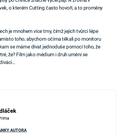
vek, o kterém Cutting často hovoří, a to proměny
mech je mnohem více tmy, čímž jejich tvůrci lépe
namísto toho, abychom očima těkali po monitoru
a, kam se máme dívat jednoduše pomocí toho, že
tré, že? Film jako médium i druh umění se
diváci…
dláček
Prima
ÁNKY AUTORA