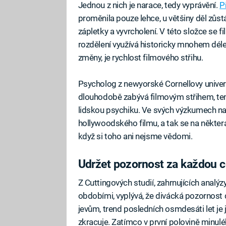
Jednou z nich je narace, tedy vyprávění.
P
proměnila pouze lehce, u většiny děl zůst
zápletky a vyvrcholení. V této složce se f
rozdělení využívá historicky mnohem dé
změny, je rychlost filmového střihu.
Psycholog z newyorské Cornellovy unive
dlouhodobě zabývá filmovým střihem, temp
lidskou psychiku. Ve svých výzkumech na
hollywoodského filmu, a tak se na některá 
když si toho ani nejsme vědomi.
Udržet pozornost za každou c
Z Cuttingových studií, zahrnujících analý
obdobími, vyplývá, že divácká pozornost 
jevům, trend posledních osmdesáti let je
zkracuje. Zatímco v první polovině minulé