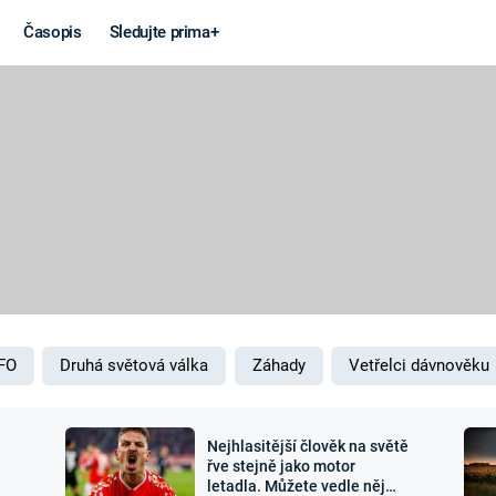
Časopis
Sledujte prima+
Věda a
Války
technika
STUDENÁ V
KORONAVIRUS
VÁLKA VE
VIETNAMU
VESMÍR
VÁLEČNÉ FI
MARS
SERIÁLY
FO
Druhá světová válka
Záhady
Vetřelci dávnověku
Nejhlasitější člověk na světě
Záhady a
Zajímav
řve stejně jako motor
letadla. Můžete vedle něj
konspirace