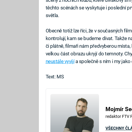
těchto scénách se vyskytuje i poslední pr
světla.
Obecně totiž lze říci, že v současných fil
kontrolují, kam se budeme dívat. Takže 
či plátně, filmaři nám předvyberou míst
velkou část obrazu ukryjí do temnoty. Chy
neustále vyvíjí
a společně s ním i my jako 
Text: MS
Mojmír Se
redaktor FTV 
VŠECHNY ČL