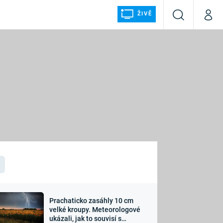
ŽIVĚ
Vyhledávání
Můj p
Prima+
ÁLKA
CNN Prima NEWS
Prima FRESH
Prima LIVING
LMY A
Prima Ženy
Prima LAJK
Prachaticko zasáhly 10 cm
osti
velké kroupy. Meteorologové
Sledujte nás
ukázali, jak to souvisí s