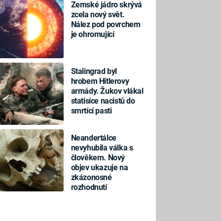
Zemské jádro skrývá
zcela nový svět.
Nález pod povrchem
je ohromující
Stalingrad byl
hrobem Hitlerovy
armády. Žukov vlákal
statisíce nacistů do
smrtící pasti
Neandertálce
nevyhubila válka s
člověkem. Nový
objev ukazuje na
zkázonosné
rozhodnutí