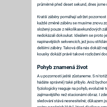
průměrně před deset sekund, dnes jsme n
Kratší záběry pomáhají udržet pozornost d
každé změně záběru se musíme znovu zorie
složený pouze z několikasekundových záb
nedokázali dokoukat. Ideálem se proto jev
napínavějších sekvencích, jež jsou stříd
delšími záběry. Taková díla nás dokáží nej
kousky dokáží právě takové rozložení dod
Pohyb znamená život
A u pozornosti ještě zůstaneme. S ní toti
hádáte správně) také přibylo. Aniž bycho
fyziologicky reaguje na pohyb, evolučně 
zajímavějšího než stacionární obraz. I zde 
sledování stává nesnesitelné; důkazem js
scény z nočních klubů, které divákovy smy