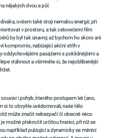
a nějakých dvou a půl.
iváka, ovšem také stojí nemalou energii; při
ntovat v prostoru, a tak celovečerní film
ěrů by byl tak únavný, až bychom ho skoro ani
í kompromis, nabízející akční střih v
ány oddychovějšími pasážemi s poklidnějšími a
lépe vtáhnout a všimněte si, že nejoblíbenější
ržet.
ž souvisí i pohyb, kterého postupem let (ano,
m si to obvykle uvědomovali, naše tělo
totiž může značit nebezpečí či obecně něco
je možné překročit určitou hranici, při níž se
ou například pulzující a dynamicky se měnící
sly po chvilce značně vyčerpají. A zrovna v