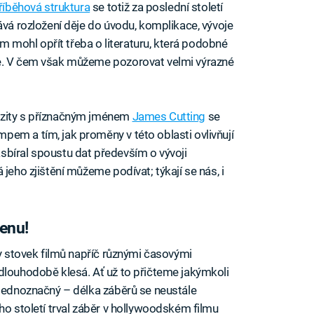
říběhová struktura
se totiž za poslední století
ává rozložení děje do úvodu, komplikace, vývoje
ilm mohl opřít třeba o literaturu, která podobné
le. V čem však můžeme pozorovat velmi výrazné
rzity s příznačným jménem
James Cutting
se
em a tím, jak proměny v této oblasti ovlivňují
sbíral spoustu dat především o vývoji
jeho zjištění můžeme podívat; týkají se nás, i
enu!
zy stovek filmů napříč různými časovými
dlouhodobě klesá. Ať už to přičteme jakýmkoli
 jednoznačný – délka záběrů se neustále
ho století trval záběr v hollywoodském filmu