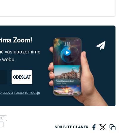
Prima Zoom!
dně vás upozorníme
ho webu.
ODESLAT
racování osobních údajů
OD
K
SDÍLEJTE ČLÁNEK