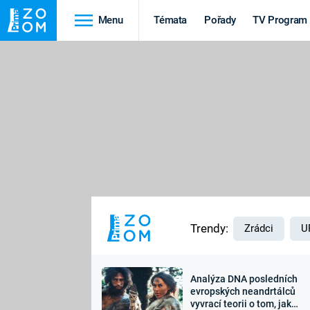
Menu
Témata
Pořady
TV Program
Cestování
Historie
HRADY A ZÁMKY
VIKINGOVÉ
HEDVÁBNÁ STEZKA
EPIDEMIE A
PANDEMIE
PŘÍRODA
STAROVĚKÝ EGYPT
Trendy:
Zrádci
U
Analýza DNA posledních
Druhá
Výročí
evropských neandrtálců
vyvrací teorii o tom, jak
světová válka