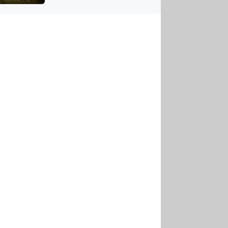
US
tornádem
RSUS
ZE A