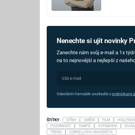
Nenechte si ujít novinky 
Zanechte nám svůj e-mail a 1x tý
na to nejnovější a nejlepší z naše
Odesláním formuláře souhlasíte s
podmínkami zp
ŠTÍTKY
STŘIH
UMĚNÍ
FILM
HOLLYWO
POZORNOST
TEMPO
VYPRÁVĚNÍ
DIVÁ
TREND
CORNELLOVA UNIVERZITA