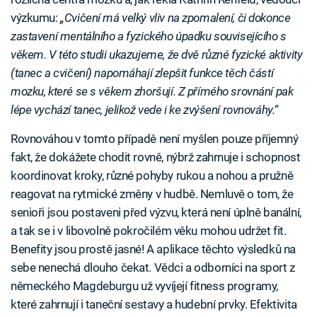
výzkumu:
„Cvičení má velký vliv na zpomalení, či dokonce
zastavení mentálního a fyzického úpadku souvisejícího s
věkem. V této studii ukazujeme, že dvě různé fyzické aktivity
(tanec a cvičení) napomáhají zlepšit funkce těch částí
mozku, které se s věkem zhoršují. Z přímého srovnání pak
lépe vychází tanec, jelikož vede i ke zvýšení rovnováhy.“
Rovnováhou v tomto případě není myšlen pouze příjemný
fakt, že dokážete chodit rovně, nýbrž zahrnuje i schopnost
koordinovat kroky, různé pohyby rukou a nohou a pružně
reagovat na rytmické změny v hudbě. Nemluvě o tom, že
senioři jsou postaveni před výzvu, která není úplně banální,
a tak se i v libovolně pokročilém věku mohou udržet fit.
Benefity jsou prostě jasné! A aplikace těchto výsledků na
sebe nenechá dlouho čekat. Vědci a odborníci na sport z
německého Magdeburgu už vyvíjejí fitness programy,
které zahrnují i taneční sestavy a hudební prvky. Efektivita