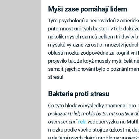
Myši zase pomáhají lidem
Tým psychologů a neurovědců z americké 
přítomnost určitých bakterií v těle dokáž
několik myších samců celkem tři dávky b
myšáků výrazně vzrostlo množství jednoh
oblasti mozku zodpovědné za kognitivní fu
projevilo tak, že když musely myši čelit 
samci), jejich chování bylo o poznání mé
stresu!
Bakterie proti stresu
Co tyto hlodavčí výsledky znamenají pro
prokázat i u lidí, mohlo by to mít pozitivní
onemocnění,“
řekl
vedoucí výzkumu Matth
mozku podle všeho stojí za úzkostmi, d
a dalšími psychickými problémy spojeným