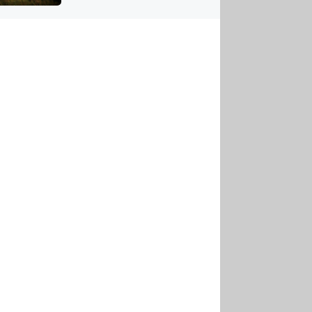
US
tornádem
RSUS
ZE A