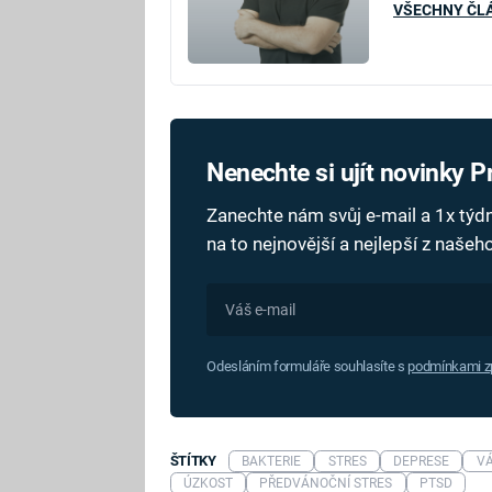
VŠECHNY ČL
Nenechte si ujít novinky 
Zanechte nám svůj e-mail a 1x tý
na to nejnovější a nejlepší z naše
Odesláním formuláře souhlasíte s
podmínkami zp
ŠTÍTKY
BAKTERIE
STRES
DEPRESE
V
ÚZKOST
PŘEDVÁNOČNÍ STRES
PTSD