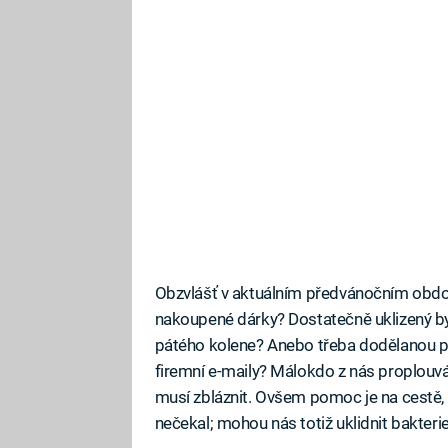
Obzvlášť v aktuálním předvánočním obdo
nakoupené dárky? Dostatečně uklizený b
pátého kolene? Anebo třeba dodělanou pr
firemní e-maily? Málokdo z nás proplouvá
musí zbláznit. Ovšem pomoc je na cestě, 
nečekal; mohou nás totiž uklidnit bakterie