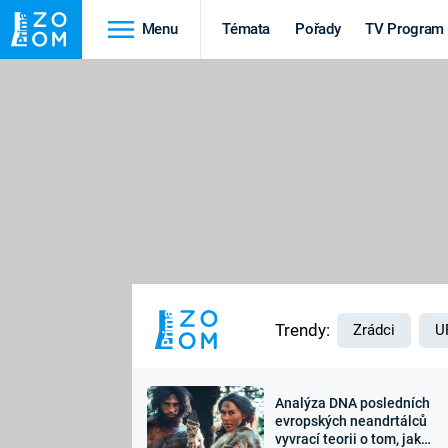
Menu
Témata
Pořady
TV Program
Cestování
Historie
HRADY A ZÁMKY
VIKINGOVÉ
HEDVÁBNÁ STEZKA
EPIDEMIE A
PANDEMIE
PŘÍRODA
STAROVĚKÝ EGYPT
Trendy:
Zrádci
U
Analýza DNA posledních
Druhá
Výročí
evropských neandrtálců
vyvrací teorii o tom, jak
světová válka