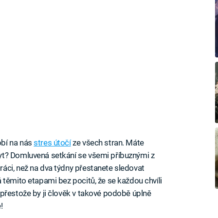
bí na nás
stres útočí
ze všech stran. Máte
yt? Domluvená setkání se všemi příbuznými z
áci, než na dva týdny přestanete sledovat
 těmito etapami bez pocitů, že se každou chvíli
přestože by ji člověk v takové podobě úplně
!