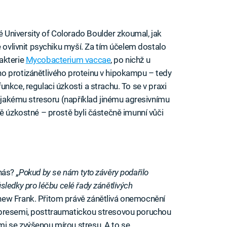
University of Colorado Boulder zkoumal, jak
e ovlivnit psychiku myší. Za tím účelem dostalo
akterie
Mycobacterium vaccae
, po nichž u
o protizánětlivého proteinu v hipokampu – tedy
nkce, regulaci úzkosti a strachu. To se v praxi
nějakému stresoru (například jinému agresivnímu
ně úzkostné – prostě byli částečně imunní vůči
 nás?
„Pokud by se nám tyto závěry podařilo
 důsledky pro léčbu celé řady zánětlivých
ew Frank. Přitom právě zánětlivá onemocnění
epresemi, posttraumatickou stresovou poruchou
i se zvýšenou mírou stresu. A to se