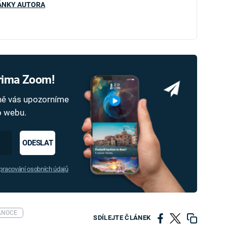
ÁNKY AUTORA
Prima Zoom!
dně vás upozorníme
ho webu.
ODESLAT
racování osobních údajů
ÁNOCE
SDÍLEJTE ČLÁNEK