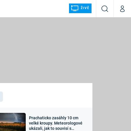
ŽIVĚ
Vyhledávání
Můj p
Prima+
ÁLKA
CNN Prima NEWS
Prima FRESH
Prima LIVING
LMY A
Prima Ženy
Prima LAJK
Prachaticko zasáhly 10 cm
osti
velké kroupy. Meteorologové
Sledujte nás
ukázali, jak to souvisí s