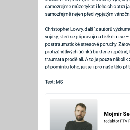
samozřejmě může týkat i lehčích obtíží ja
samozřejmě nejen před vypjatým vánoč
Christopher Lowry, další z autorů výzkumu
vojáky, kteří se připravují na těžké mise –
posttraumatické stresové poruchy. Zároveň
protizánětlivých účinků bakterie i zpětně; 
traumata prodělali. A to je pouze několik
připomínku toho, jak je i pro naše tělo př
Text: MS
Mojmír Se
redaktor FTV 