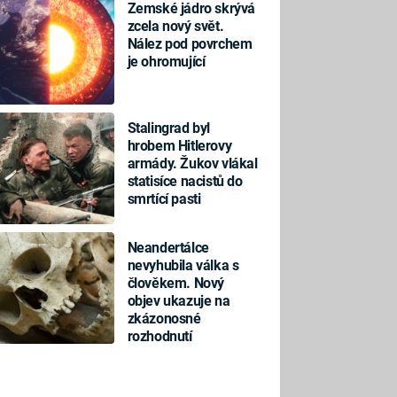
Zemské jádro skrývá
zcela nový svět.
Nález pod povrchem
je ohromující
Stalingrad byl
hrobem Hitlerovy
armády. Žukov vlákal
statisíce nacistů do
smrtící pasti
Neandertálce
nevyhubila válka s
člověkem. Nový
objev ukazuje na
zkázonosné
rozhodnutí