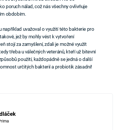
ko poruch nálad, což nás všechny ovlivňuje
ním obdobím.
 například uvažoval o využití této bakterie pro
 takové, jež by mohly vést k vytvoření
 stojí za zamyšlení, zdali je možné využít
tedy třeba u válečných veteránů, kteří už bitevní
 způsobů použití, každopádně se jedná o další
ítomnost určitých bakterií a probiotik zásadní!
dláček
Prima