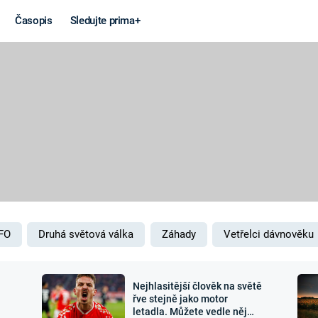
Časopis
Sledujte prima+
Věda a
Války
technika
STUDENÁ V
KORONAVIRUS
VÁLKA VE
VIETNAMU
VESMÍR
VÁLEČNÉ FI
MARS
SERIÁLY
FO
Druhá světová válka
Záhady
Vetřelci dávnověku
Nejhlasitější člověk na světě
Záhady a
Zajímav
řve stejně jako motor
letadla. Můžete vedle něj
konspirace