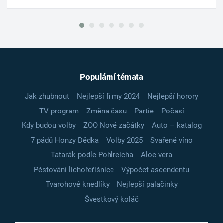
Populární témata
Jak zhubnout
Nejlepší filmy 2024
Nejlepší horory
TV program
Změna času
Partie
Počasí
Kdy budou volby
ZOO Nové začátky
Auto – katalog
7 pádů Honzy Dědka
Volby 2025
Svařené víno
Tatarák podle Pohlreicha
Aloe vera
Pěstování lichořeřišnice
Výpočet ascendentu
Tvarohové knedlíky
Nejlepší palačinky
Švestkový koláč