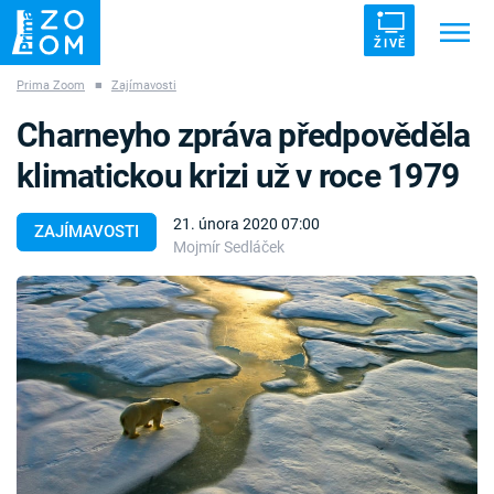
ŽIVĚ
Prima Zoom
■
Zajímavosti
Trendy:
ZRÁDCI
UFO
DRUHÁ SVĚTOVÁ VÁLKA
Charneyho zpráva předpověděla
ZÁHADY
VETŘELCI DÁVNOVĚKU
klimatickou krizi už v roce 1979
21. února 2020 07:00
ZAJÍMAVOSTI
Mojmír Sedláček
Témata
Témata
Pořady
TV Program