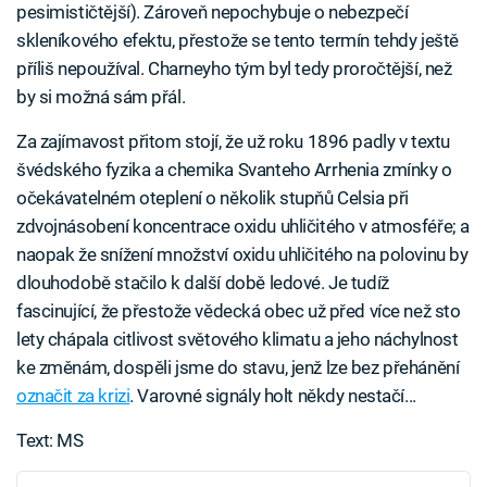
pesimističtější). Zároveň nepochybuje o nebezpečí
skleníkového efektu, přestože se tento termín tehdy ještě
příliš nepoužíval. Charneyho tým byl tedy proročtější, než
by si možná sám přál.
Za zajímavost přitom stojí, že už roku 1896 padly v textu
švédského fyzika a chemika Svanteho Arrhenia zmínky o
očekávatelném oteplení o několik stupňů Celsia při
zdvojnásobení koncentrace oxidu uhličitého v atmosféře; a
naopak že snížení množství oxidu uhličitého na polovinu by
dlouhodobě stačilo k další době ledové. Je tudíž
fascinující, že přestože vědecká obec už před více než sto
lety chápala citlivost světového klimatu a jeho náchylnost
ke změnám, dospěli jsme do stavu, jenž lze bez přehánění
označit za krizi
. Varovné signály holt někdy nestačí...
Text: MS