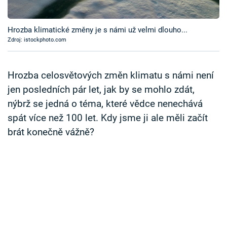
Časopis
Hrozba klimatické změny je s námi už velmi dlouho...
Sledujte prima+
Zdroj: istockphoto.com
Přihlášení
Hrozba celosvětových změn klimatu s námi není
jen posledních pár let, jak by se mohlo zdát,
nýbrž se jedná o téma, které vědce nenechává
Sledujte nás
spát více než 100 let. Kdy jsme ji ale měli začít
brát konečně vážně?