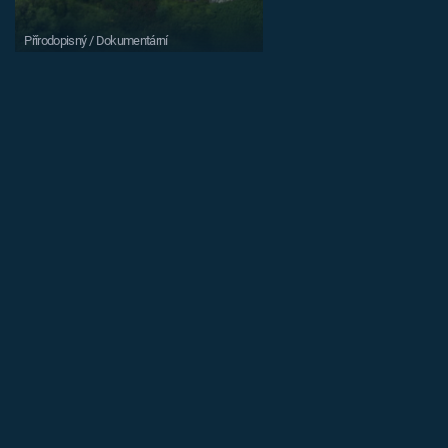
Přírodopisný / Dokumentární