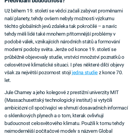
Předvídání budoucnosti?
Už během 19. století se vědci začali zabývat proměnami
naší planety, tehdy ovšem nebyly možnosti výzkumu
těchto globálních jevů zdaleka tak pokročilé – a navíc
tehdy měli lidé také mnohem přítomnější problémy v
podobě válek, vznikajících národních států a formování
moderní podoby světa. Jenže od konce 19. století se
průběžně objevovaly studie, vrstvící množství poznatků o
celosvětové klimatické situaci. I přes některé dílčí objevy
však za největší pozornost stojí
jedna studie
z konce 70.
let.
Jule Charney a jeho kolegové z prestižní univerzity MIT
(Massachusettský technologický institut) si vytyčili
ambiciózní cíl spočívající ve shrnutí dosavadních informací
o skleníkových plynech a o tom, kterak ovlivňují
budoucnost celosvětového klimatu. Použili k tomu tehdy
nejmodernější počítačové modely s názvem Global