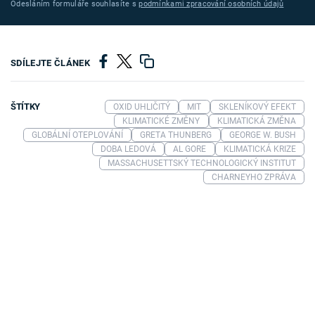
Odesláním formuláře souhlasíte s
podmínkami zpracování osobních údajů
SDÍLEJTE ČLÁNEK
ŠTÍTKY
OXID UHLIČITÝ
MIT
SKLENÍKOVÝ EFEKT
KLIMATICKÉ ZMĚNY
KLIMATICKÁ ZMĚNA
GLOBÁLNÍ OTEPLOVÁNÍ
GRETA THUNBERG
GEORGE W. BUSH
DOBA LEDOVÁ
AL GORE
KLIMATICKÁ KRIZE
MASSACHUSETTSKÝ TECHNOLOGICKÝ INSTITUT
CHARNEYHO ZPRÁVA