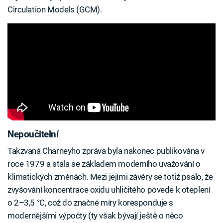
Circulation Models (GCM).
Nepoučitelní
Takzvaná Charneyho zpráva byla nakonec publikována v
roce 1979 a stala se základem moderního uvažování o
klimatických změnách. Mezi jejími závěry se totiž psalo, že
zvyšování koncentrace oxidu uhličitého povede k oteplení
o 2–3,5 °C, což do značné míry koresponduje s
modernějšími výpočty (ty však bývají ještě o něco