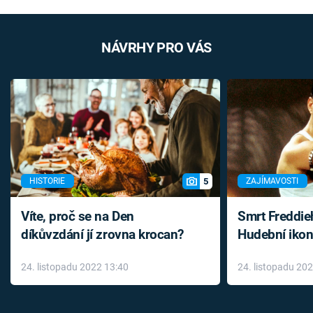
NÁVRHY PRO VÁS
5
HISTORIE
ZAJÍMAVOSTI
Víte, proč se na Den
Smrt Freddie
díkůvzdání jí zrovna krocan?
Hudební ikon
až do konce 
24. listopadu 2022 13:40
24. listopadu 20
léky